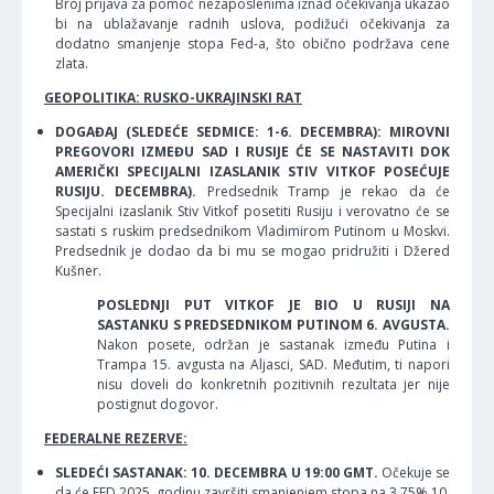
Broj prijava za pomoć nezaposlenima iznad očekivanja ukazao
bi na ublažavanje radnih uslova, podižući očekivanja za
dodatno smanjenje stopa Fed-a, što obično podržava cene
zlata.
GEOPOLITIKA: RUSKO-UKRAJINSKI RAT
DOGAĐAJ (SLEDEĆE SEDMICE: 1-6. DECEMBRA): MIROVNI
PREGOVORI IZMEĐU SAD I RUSIJE ĆE SE NASTAVITI DOK
AMERIČKI SPECIJALNI IZASLANIK STIV VITKOF POSEĆUJE
RUSIJU. DECEMBRA).
Predsednik Tramp je rekao da će
Specijalni izaslanik Stiv Vitkof posetiti Rusiju i verovatno će se
sastati s ruskim predsednikom Vladimirom Putinom u Moskvi.
Predsednik je dodao da bi mu se mogao pridružiti i Džered
Kušner.
POSLEDNJI PUT VITKOF JE BIO U RUSIJI NA
SASTANKU S PREDSEDNIKOM PUTINOM 6. AVGUSTA.
Nakon posete, održan je sastanak između Putina i
Trampa 15. avgusta na Aljasci, SAD. Međutim, ti napori
nisu doveli do konkretnih pozitivnih rezultata jer nije
postignut dogovor.
FEDERALNE REZERVE:
SLEDEĆI SASTANAK: 10. DECEMBRA U 19:00 GMT.
Očekuje se
da će FED 2025. godinu završiti smanjenjem stopa na 3,75% 10.