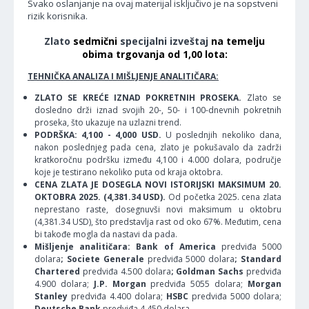
Svako oslanjanje na ovaj materijal isključivo je na sopstveni
rizik korisnika.
Zlato
sedmični
specijalni izveštaj
na temelju
obima trgovanja od 1,00 lota:
TEHNIČKA ANALIZA I MIŠLJENJE ANALITIČARA:
ZLATO SE KREĆE IZNAD POKRETNIH PROSEKA.
Zlato se
dosledno drži iznad svojih 20-, 50- i 100-dnevnih pokretnih
proseka, što ukazuje na uzlazni trend.
PODRŠKA: 4,100 - 4,000 USD.
U poslednjih nekoliko dana,
nakon poslednjeg pada cena, zlato je pokušavalo da zadrži
kratkoročnu podršku između 4,100 i 4.000 dolara, područje
koje je testirano nekoliko puta od kraja oktobra.
CENA ZLATA JE DOSEGLA NOVI ISTORIJSKI MAKSIMUM 20.
OKTOBRA 2025. (4,381.34 USD).
Od početka 2025. cena zlata
neprestano raste, dosegnuvši novi maksimum u oktobru
(4,381.34 USD), što predstavlja rast od oko 67%. Međutim, cena
bi takođe mogla da nastavi da pada.
Mišljenje analitičara: Bank of America
predviđa 5000
dolara
; Societe Generale
predviđa 5000 dolara
; Standard
Chartered
predviđa 4.500 dolara
; Goldman Sachs
predviđa
4.900 dolara;
J.P. Morgan
predviđa 5055 dolara;
Morgan
Stanley
predviđa 4.400 dolara;
HSBC
predviđa 5000 dolara;
Deutsche Bank
predviđa 4.450 dolara.