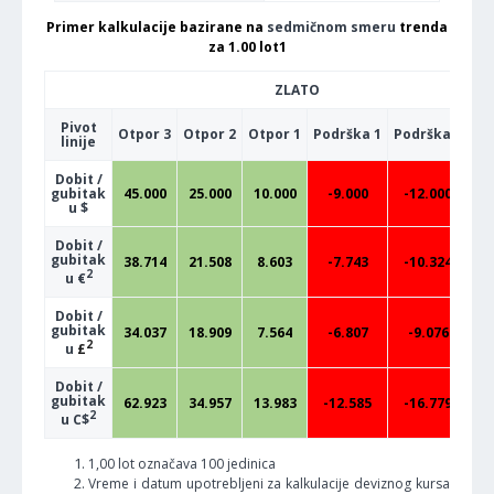
Primer kalkulacije bazirane na
sedmičnom smeru
trenda
za 1.00 lot1
ZLATO
Pivot
Otpor 3
Otpor 2
Otpor 1
Podrška 1
Podrška 2
Po
linije
Dobit /
gubitak
45.000
25.000
10.000
-9.000
-12.000
-
u $
Dobit /
gubitak
38.714
21.508
8.603
-7.743
-10.324
-
2
u €
Dobit /
gubitak
34.037
18.909
7.564
-6.807
-9.076
-
2
u
£
Dobit /
gubitak
62.923
34.957
13.983
-12.585
-16.779
-
2
u C$
1,00 lot označava 100 jedinica
Vreme i datum upotrebljeni za kalkulacije deviznog kursa