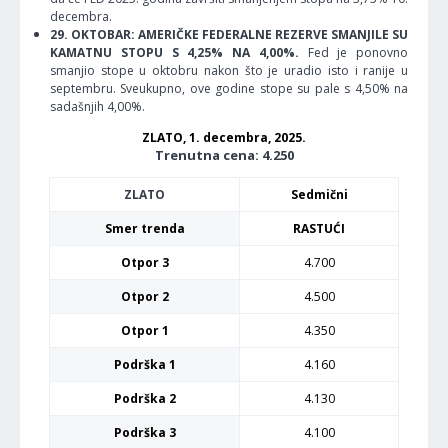
decembra.
29. OKTOBAR: AMERIČKE FEDERALNE REZERVE SMANJILE SU
KAMATNU STOPU S 4,25% NA 4,00%.
Fed je ponovno
smanjio stope u oktobru nakon što je uradio isto i ranije u
septembru. Sveukupno, ove godine stope su pale s 4,50% na
sadašnjih 4,00%.
ZLATO, 1. decembra, 2025.
Trenutna cena: 4.250
ZLATO
Sedmični
Smer trenda
RASTUĆI
Otpor 3
4.700
Otpor 2
4.500
Otpor 1
4.350
Podrška 1
4.160
Podrška 2
4.130
Podrška 3
4.100