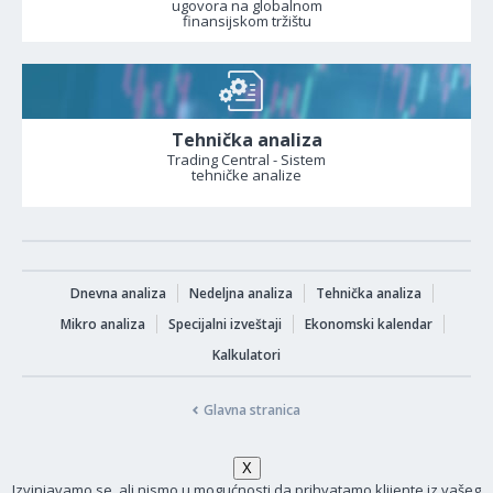
ugovora na globalnom
finansijskom tržištu
Tehnička analiza
Trading Central - Sistem
tehničke analize
Dnevna analiza
Nedeljna analiza
Tehnička analiza
Mikro analiza
Specijalni izveštaji
Ekonomski kalendar
Kalkulatori
Glavna stranica
Izvinjavamo se, ali nismo u mogućnosti da prihvatamo klijente iz vašeg