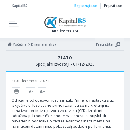
KapitalRS
Registrujte se
Prijavite se
Analize tržišta
Početna
Dnevna analiza
Pretražite
ZLATO
Specijalni izveštaji - 01/12/2025
01 decembar, 2025
Odricanje od odgovornosti za rizik: Primer u nastavku služi
isključivo u ilustrativne svrhe i zasniva se na kretanjima
cena izvedenim iz ugovora za razliku (CFD). Izračuni
odražavaju hipotetičke ishode na osnovu istorijskih ili
navedenih podataka o ceni relevantnog instrumenta na
naznačeni datum i nisu pokazatelj budućih performansi.