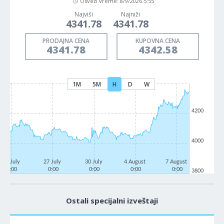
Osveži vreme:
8/9/2026 5:55
Najviši
Najniži
4341.78
4341.78
PRODAJNA CENA
KUPOVNA CENA
4341.78
4342.58
1M
5M
H
D
W
4200
4000
22 July
27 July
30 July
4 August
7 August
0:00
0:00
0:00
0:00
0:00
3800
Ostali specijalni izveštaji