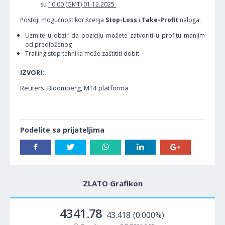
su
10:00 (GMT) 01.12.2025.
Postoji mogućnost korišćenja
Stop-Loss
i
Take-Profit
naloga.
Uzmite u obzir da poziciju možete zatvoriti u profitu manjim
od predloženog
Trailing stop tehnika može zaštititi dobit.
IZVORI:
Reuters, Bloomberg, MT4 platforma
Podelite sa prijateljima
ZLATO Grafikon
4341.78
43.418
(0.000%)