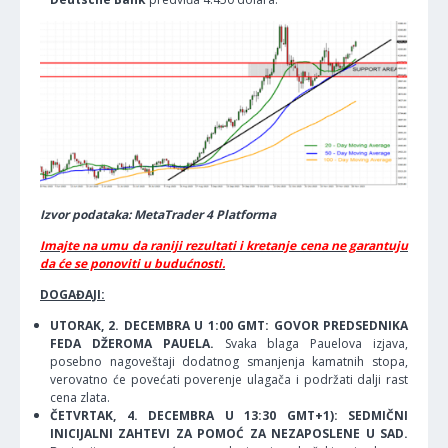
Izvor podataka: MetaTrader 4 Platforma
Imajte na umu da raniji rezultati i kretanje cena ne garantuju
da će se ponoviti u budućnosti.
DOGAĐAJI:
UTORAK, 2. DECEMBRA U 1:00 GMT: GOVOR PREDSEDNIKA
FEDA DŽEROMA PAUELA.
Svaka blaga Pauelova izjava,
posebno nagoveštaji dodatnog smanjenja kamatnih stopa,
verovatno će povećati poverenje ulagača i podržati dalji rast
cena zlata.
ČETVRTAK, 4. DECEMBRA U 13:30 GMT+1): SEDMIČNI
INICIJALNI ZAHTEVI ZA POMOĆ ZA NEZAPOSLENE U SAD.