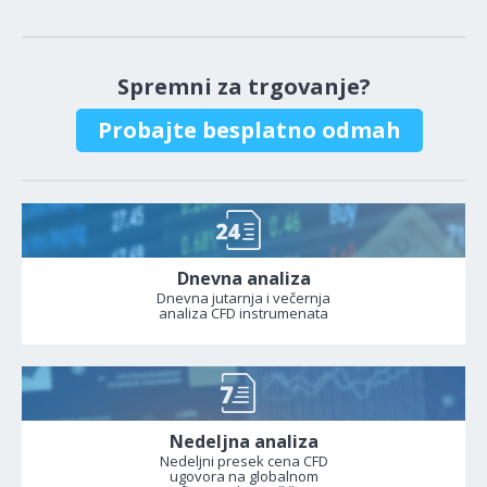
Spremni za trgovanje?
Probajte besplatno odmah
Dnevna analiza
Dnevna jutarnja i večernja
analiza CFD instrumenata
Nedeljna analiza
Nedeljni presek cena CFD
ugovora na globalnom