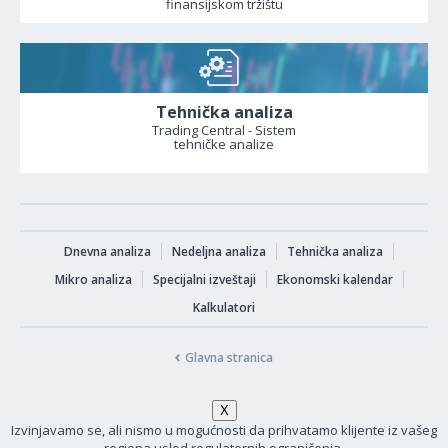
finansijskom tržištu
Tehnička analiza
Trading Central - Sistem
tehničke analize
Dnevna analiza
Nedeljna analiza
Tehnička analiza
Mikro analiza
Specijalni izveštaji
Ekonomski kalendar
Kalkulatori
Glavna stranica
Izvinjavamo se, ali nismo u mogućnosti da prihvatamo klijente iz vašeg