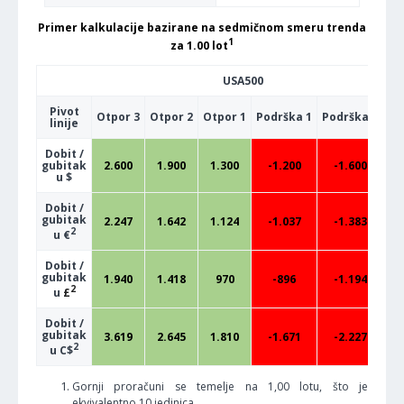
Primer kalkulacije bazirane na sedmičnom smeru trenda
1
za 1.00 lot
USA500
Pivot
Otpor 3
Otpor 2
Otpor 1
Podrška 1
Podrška 2
Po
linije
Dobit /
gubitak
2.600
1.900
1.300
-1.200
-1.600
u $
Dobit /
gubitak
2.247
1.642
1.124
-1.037
-1.383
2
u €
Dobit /
gubitak
1.940
1.418
970
-896
-1.194
2
u
£
Dobit /
gubitak
3.619
2.645
1.810
-1.671
-2.227
2
u C$
Gornji proračuni se temelje na 1,00 lotu, što je
ekvivalentno 10 jedinica