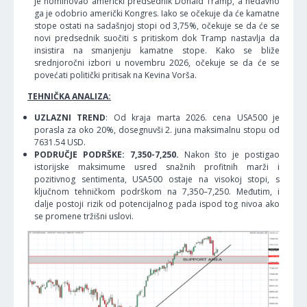
je nominovao američki predsednik Donald Tramp, a nedavno
ga je odobrio američki Kongres. Iako se očekuje da će kamatne
stope ostati na sadašnjoj stopi od 3,75%, očekuje se da će se
novi predsednik suočiti s pritiskom dok Tramp nastavlja da
insistira na smanjenju kamatne stope. Kako se bliže
srednjoročni izbori u novembru 2026, očekuje se da će se
povećati politički pritisak na Kevina Vorša.
TEHNIČKA ANALIZA:
UZLAZNI TREND
: Od kraja marta 2026. cena USA500 je
porasla za oko 20%, dosegnuvši 2. juna maksimalnu stopu od
7631.54 USD.
PODRUČJE PODRŠKE: 7,350-7,250.
Nakon što je postigao
istorijske maksimume usred snažnih profitnih marži i
pozitivnog sentimenta, USA500 ostaje na visokoj stopi, s
ključnom tehničkom podrškom na 7,350–7,250. Međutim, i
dalje postoji rizik od potencijalnog pada ispod tog nivoa ako
se promene tržišni uslovi.