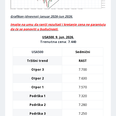
Grafikon (dnevno): januar 2026-jun 2026.
Imajte na umu da raniji rezultati i kretanje cena ne garantuju
da će se ponoviti u budućnosti.
USA500, 9. jun, 2026.
Trenutna cena: 7.440
USA500
Sedmični
Tržišni trend
RAST
Otpor 3
7.700
Otpor 2
7.630
Otpor 1
7.570
Podrška 1
7.320
Podrška 2
7.280
Podrška 3
7.250