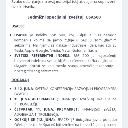
Svako oslanjanje na ovaj materijal isključivo je na sopstveni
rizik korisnika.
Sedmični specijalni izveštaj: USA500
USA500:
USA500
je indeks S&P 500, koji uključuje 500 najvećih
kompanija kojima se javno trguje u SAD u svim glavnim
sektorima. Na njemu se nalaze industrijski lideri, kao što su
Tesla, Apple, Google, Nvidia, Meta i Goldman Sachs.
SVETSKI REFERENTNI INDEKS:
S&P 500 je najpraćeniji
berzanski indeks na svetu i ključna referentna tačka za globalne
ulagače. Koristi se kao merilo stanja američke ekonomije i
opšteg tržišnog sentimenta.
DOGAĐAJI
8-12. JUNA
: SVETSKA KONFERENCIJA RAZVOJNIH PROGRAMERA
(WWDC).
10. JUNA, AFTERMARKET)
: FINANSIJSKI IZVEŠTAJ ORACLEA ZA
1. TROMESEČJE.
ČETVRTAK, 11. JUNA, PREMARKET:
FINANSIJSKI IZVEŠTAJ
ADOBEA ZA 1. TROMESEČJE.
OČEKUJE SE (12. JUNA):
SPACEX IJP (inicijalna javna ponuda)
Očekuje se da će SpaceX biti uvršten na berzu 12. juna po ceni