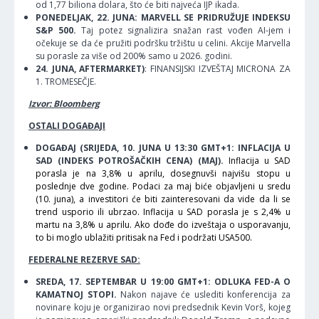
od 1,77 biliona dolara, što će biti najveća IJP ikada.
PONEDELJAK, 22. JUNA: MARVELL SE PRIDRUŽUJE INDEKSU
S&P 500.
Taj potez signalizira snažan rast vođen AI-jem i
očekuje se da će pružiti podršku tržištu u celini. Akcije Marvella
su porasle za više od 200% samo u 2026. godini.
24. JUNA, AFTERMARKET)
: FINANSIJSKI IZVEŠTAJ MICRONA ZA
1. TROMESEČJE.
Izvor: Bloomberg
OSTALI DOGAĐAJI
DOGAĐAJ (SRIJEDA, 10. JUNA U 13:30 GMT+1: INFLACIJA U
SAD (INDEKS POTROŠAČKIH CENA) (MAJ).
Inflacija u SAD
porasla je na 3,8% u aprilu, dosegnuvši najvišu stopu u
poslednje dve godine. Podaci za maj biće objavljeni u sredu
(10. juna), a investitori će biti zainteresovani da vide da li se
trend usporio ili ubrzao. Inflacija u SAD porasla je s 2,4% u
martu na 3,8% u aprilu. Ako dođe do izveštaja o usporavanju,
to bi moglo ublažiti pritisak na Fed i podržati USA500.
FEDERALNE REZERVE SAD:
SREDA, 17. SEPTEMBAR U 19:00 GMT+1: ODLUKA FED-A O
KAMATNOJ STOPI.
Nakon najave će uslediti konferencija za
novinare koju je organizirao novi predsednik Kevin Vorš, kojeg