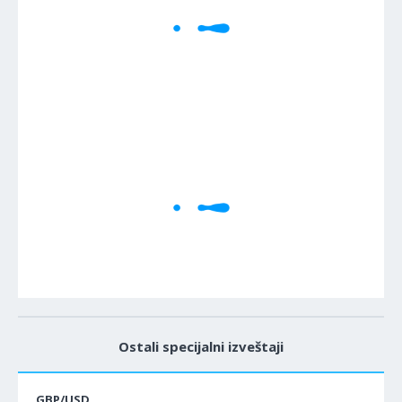
1M
5M
H
D
W
Cene se učitavaju..
Ostali specijalni izveštaji
GBP/USD