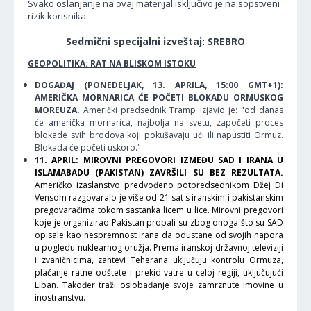
Svako oslanjanje na ovaj materijal isključivo je na sopstveni
rizik korisnika.
Sedmični specijalni izveštaj: SREBRO
GEOPOLITIKA: RAT NA BLISKOM ISTOKU
DOGAĐAJ (PONEDELJAK, 13. APRILA, 15:00 GMT+1):
AMERIČKA MORNARICA ĆE POČETI BLOKADU ORMUSKOG
MOREUZA.
Američki predsednik Tramp izjavio je: "od danas
će američka mornarica, najbolja na svetu, započeti proces
blokade svih brodova koji pokušavaju ući ili napustiti Ormuz.
Blokada će početi uskoro."
11. APRIL: MIROVNI PREGOVORI IZMEĐU SAD I IRANA U
ISLAMABADU (PAKISTAN) ZAVRŠILI SU BEZ REZULTATA.
Američko izaslanstvo predvođeno potpredsednikom Džej Di
Vensom razgovaralo je više od 21 sat s iranskim i pakistanskim
pregovaračima tokom sastanka licem u lice. Mirovni pregovori
koje je organizirao Pakistan propali su zbog onoga što su SAD
opisale kao nespremnost Irana da odustane od svojih napora
u pogledu nuklearnog oružja. Prema iranskoj državnoj televiziji
i zvaničnicima, zahtevi Teherana uključuju kontrolu Ormuza,
plaćanje ratne odštete i prekid vatre u celoj regiji, uključujući
Liban. Također traži oslobađanje svoje zamrznute imovine u
inostranstvu.