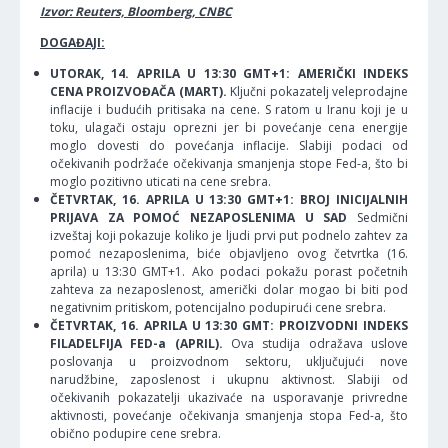
Izvor: Reuters, Bloomberg, CNBC
DOGAĐAJI:
UTORAK, 14. APRILA U 13:30 GMT+1: AMERIČKI INDEKS
CENA PROIZVOĐAČA (MART).
Ključni pokazatelj veleprodajne
inflacije i budućih pritisaka na cene. S ratom u Iranu koji je u
toku, ulagači ostaju oprezni jer bi povećanje cena energije
moglo dovesti do povećanja inflacije. Slabiji podaci od
očekivanih podržaće očekivanja smanjenja stope Fed-a, što bi
moglo pozitivno uticati na cene srebra.
ČETVRTAK, 16. APRILA U 13:30 GMT+1: BROJ INICIJALNIH
PRIJAVA ZA POMOĆ NEZAPOSLENIMA U SAD
Sedmični
izveštaj koji pokazuje koliko je ljudi prvi put podnelo zahtev za
pomoć nezaposlenima, biće objavljeno ovog četvrtka (16.
aprila) u 13:30 GMT+1. Ako podaci pokažu porast početnih
zahteva za nezaposlenost, američki dolar mogao bi biti pod
negativnim pritiskom, potencijalno podupirući cene srebra.
ČETVRTAK, 16. APRILA U 13:30 GMT: PROIZVODNI INDEKS
FILADELFIJA FED-a (APRIL).
Ova studija odražava uslove
poslovanja u proizvodnom sektoru, uključujući nove
narudžbine, zaposlenost i ukupnu aktivnost. Slabiji od
očekivanih pokazatelji ukazivaće na usporavanje privredne
aktivnosti, povećanje očekivanja smanjenja stopa Fed-a, što
obično podupire cene srebra.