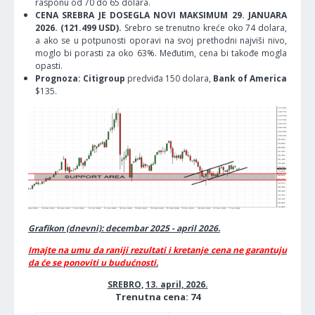
rasponu od 70 do 65 dolara.
CENA SREBRA JE DOSEGLA NOVI MAKSIMUM 29. JANUARA
2026. (121.499 USD).
Srebro se trenutno kreće oko 74 dolara,
a ako se u potpunosti oporavi na svoj prethodni najviši nivo,
moglo bi porasti za oko 63%. Međutim, cena bi takođe mogla
opasti.
Prognoza: Citigroup
predviđa 150 dolara,
Bank of America
$135.
Grafikon (dnevni): decembar 2025 - april 2026.
Imajte na umu da raniji rezultati i kretanje cena ne garantuju
da će se ponoviti u budućnosti.
SREBRO,
13. april, 2026.
Trenutna cena: 74