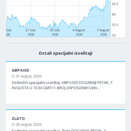
62.5
60
57.5
22 July
27 July
30 July
4 August
7 August
0:00
0:00
0:00
0:00
0:00
55
Ostali specijalni izveštaji
GBP/USD
07 avgust, 2026
Sedmični specijalni izveštaj: GBP/USD DOGAĐAJI PETAK, 7.
AVGUSTA U 13:30 GMT+1: BROJ ZAPOSLENIH VAN...
ZLATO
06 avgust, 2026
Sedmični specijalni izveštaj: Zlato DOGAĐAJI: PETAK, 7.