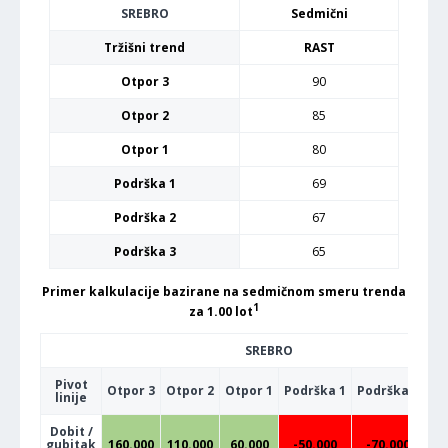
SREBRO
Sedmični
Tržišni trend
RAST
Otpor 3
90
Otpor 2
85
Otpor 1
80
Podrška 1
69
Podrška 2
67
Podrška 3
65
Primer kalkulacije bazirane na sedmičnom smeru trenda
1
za 1.00 lot
SREBRO
Pivot
Otpor 3
Otpor 2
Otpor 1
Podrška 1
Podrška 2
Po
linije
Dobit /
gubitak
160.000
110.000
60.000
-50.000
-70.000
-