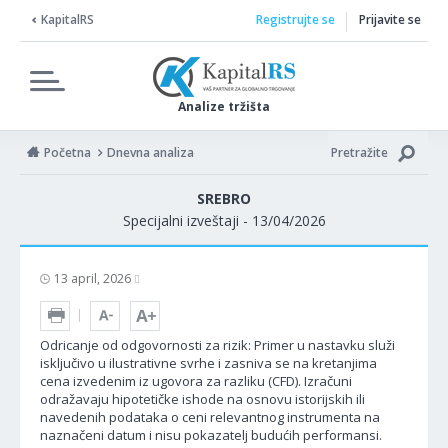
KapitalRS
Registrujte se
Prijavite se
Analize tržišta
Početna
Dnevna analiza
Pretražite
SREBRO
Specijalni izveštaji - 13/04/2026
13 april, 2026
Odricanje od odgovornosti za rizik: Primer u nastavku služi
isključivo u ilustrativne svrhe i zasniva se na kretanjima
cena izvedenim iz ugovora za razliku (CFD). Izračuni
odražavaju hipotetičke ishode na osnovu istorijskih ili
navedenih podataka o ceni relevantnog instrumenta na
naznačeni datum i nisu pokazatelj budućih performansi.