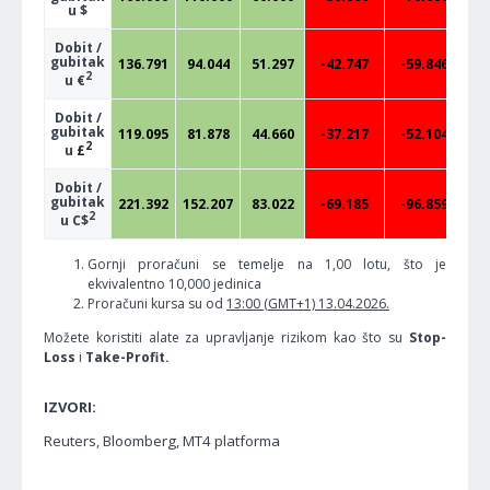
u $
Dobit /
gubitak
136.791
94.044
51.297
-42.747
-59.846
-
2
u €
Dobit /
gubitak
119.095
81.878
44.660
-37.217
-52.104
-
2
u
£
Dobit /
gubitak
221.392
152.207
83.022
-69.185
-96.859
-
2
u C$
Gornji proračuni se temelje na 1,00 lotu, što je
ekvivalentno 10,000 jedinica
Proračuni kursa su od
13:00 (GMT+1) 13.04.2026.
Možete koristiti alate za upravljanje rizikom kao što su
Stop-
Loss
i
Take-Profit.
IZVORI:
Reuters, Bloomberg, MT4 platforma