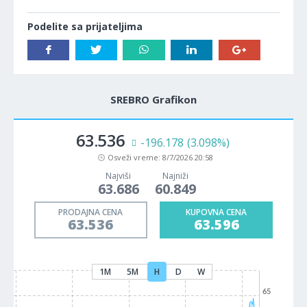
Podelite sa prijateljima
SREBRO Grafikon
63.536
-196.178
(3.098%)
Osveži vreme:
8/7/2026 20:58
Najviši
Najniži
63.686
60.849
PRODAJNA CENA
KUPOVNA CENA
63.536
63.596
1M
5M
H
D
W
65