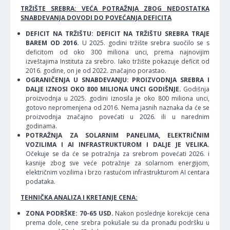
TRŽIŠTE SREBRA: VEĆA POTRAŽNJA ZBOG NEDOSTATKA
SNABDEVANJA DOVODI DO POVEĆANJA DEFICITA
DEFICIT NA TRŽIŠTU: DEFICIT NA TRŽIŠTU SREBRA TRAJE
BAREM OD 2016.
U 2025. godini tržište srebra suočilo se s
deficitom od oko 300 miliona unci, prema najnovijim
izveštajima Instituta za srebro. Iako tržište pokazuje deficit od
2016. godine, on je od 2022. značajno porastao.
OGRANIČENJA U SNABDEVANJU: PROIZVODNJA SREBRA I
DALJE IZNOSI OKO 800 MILIONA UNCI GODIŠNJE.
Godišnja
proizvodnja u 2025. godini iznosila je oko 800 miliona unci,
gotovo nepromenjena od 2016. Nema jasnih naznaka da će se
proizvodnja značajno povećati u 2026. ili u narednim
godinama.
POTRAŽNJA ZA SOLARNIM PANELIMA, ELEKTRIČNIM
VOZILIMA I AI INFRASTRUKTUROM I DALJE JE VELIKA.
Očekuje se da će se potražnja za srebrom povećati 2026. i
kasnije zbog sve veće potražnje za solarnom energijom,
električnim vozilima i brzo rastućom infrastrukturom AI centara
podataka.
TEHNIČKA ANALIZA I KRETANJE CENA:
ZONA PODRŠKE: 70-65 USD.
Nakon poslednje korekcije cena
prema dole, cene srebra pokušale su da pronađu podršku u