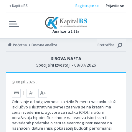
KapitalRS
Registrujte se
Prijavite se
Analize tržišta
Početna
Dnevna analiza
Pretražite
SIROVA NAFTA
Specijalni izveštaji - 08/07/2026
08 jul, 2026
Odricanje od odgovornosti za rizik: Primer u nastavku služi
isključivo u ilustrativne svrhe i zasniva se na kretanjima
cena izvedenim iz ugovora za razliku (CFD). Izračuni
odražavaju hipotetičke ishode na osnovu istorijskih ili
navedenih podataka o ceni relevantnog instrumenta na
naznačeni datum i nisu pokazatelj budućih performansi.