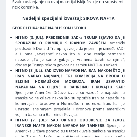
Svako oslanjanje na ovaj materijal isključivo je na sopstveni
rizik korisnika.
Nedeljni specijalni izveštaj: SIROVA NAFTA
GEOPOLITIKA: RAT NA BLISKOM ISTOKU
HITNO (8. JUL): PREDSEDNIK SAD-a TRUMP IZJAVIO DA JE
SPORAZUM O PRIMIRJU S IRANOM ZAVRŠEN.
Američki
predsednik Donald Trump izjavio je da je primirje između SAD-
a i Irana „završeno” nakon što su obe zemlje razmenile
napade. „To je samo gubljenje vremena baviti se njima”,
dodao je Trump tokom govora na samitu NATO-a u Ankari.
HITNO (8. JUL): SAD IZVEO NAPADE NA IRAN NAKON ŠTO JE
IRAN NAPAO NAJMANJE TRI KOMERCIJALNA BRODA U
BLIZINI HORMUŠKOG MOREUZA; IRAN UZVRATIO
NAPADIMA NA CILJEVE U BAHREINU I KUVAJTU
.
SAD:
Sjedinjene Američke Države izvele su vazdušne napade na
iranske vojne ciljeve nakon što su optužile Iran za napade na
komercijalne brodove u Hormuškom moreuzu. Iran: Iran je
uzvratio lansiranjem projektila i dronova prema američkim
vojnim bazama u Bahreinu i Kuvajtu.
HITNO (7. JUL): SAD UKINUO ODOBRENJE ZA IZVOZ
IRANSKE NAFTE NAKON NAPADA NA TANKERE.
Sjedinjene
Američke Države ponovo su u utorak uvele sankcije na iransku
naftu. To znači da će Iran, koji je od sredine juna izvezao više