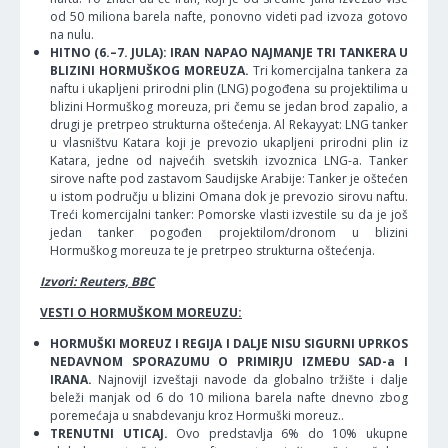
od 50 miliona barela nafte, ponovno videti pad izvoza gotovo
na nulu.
HITNO (6.–7. JULA): IRAN NAPAO NAJMANJE TRI TANKERA U
BLIZINI HORMUŠKOG MOREUZA.
Tri komercijalna tankera za
naftu i ukapljeni prirodni plin (LNG) pogođena su projektilima u
blizini Hormuškog moreuza, pri čemu se jedan brod zapalio, a
drugi je pretrpeo strukturna oštećenja. Al Rekayyat: LNG tanker
u vlasništvu Katara koji je prevozio ukapljeni prirodni plin iz
Katara, jedne od najvećih svetskih izvoznica LNG-a. Tanker
sirove nafte pod zastavom Saudijske Arabije: Tanker je oštećen
u istom području u blizini Omana dok je prevozio sirovu naftu.
Treći komercijalni tanker: Pomorske vlasti izvestile su da je još
jedan tanker pogođen projektilom/dronom u blizini
Hormuškog moreuza te je pretrpeo strukturna oštećenja.
Izvori: Reuters, BBC
VESTI O HORMUŠKOM MOREUZU:
HORMUŠKI MOREUZ I REGIJA I DALJE NISU SIGURNI UPRKOS
NEDAVNOM SPORAZUMU O PRIMIRJU IZMEĐU SAD-a I
IRANA.
NajnovijI izveštaji navode da globalno tržište i dalje
beleži manjak od 6 do 10 miliona barela nafte dnevno zbog
poremećaja u snabdevanju kroz Hormuški moreuz..
TRENUTNI UTICAJ.
Ovo predstavlja 6% do 10% ukupne