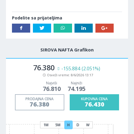
Podelite sa prijateljima
SIROVA NAFTA Grafikon
76.380
-155.884
(2.051%)
Osveži vreme:
8/6/2026 13:17
Najviši
Najniži
76.810
74.195
PRODAJNA CENA
KUPOVNA CENA
76.380
76.430
1M
5M
H
D
W