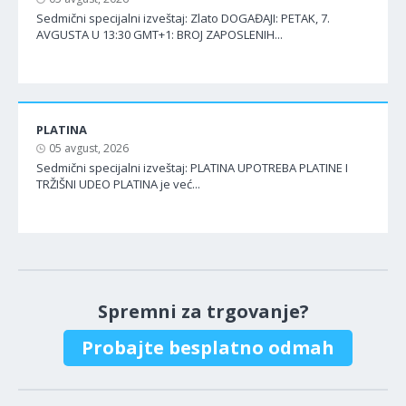
Sedmični specijalni izveštaj: Zlato DOGAĐAJI: PETAK, 7.
AVGUSTA U 13:30 GMT+1: BROJ ZAPOSLENIH...
PLATINA
05 avgust, 2026
Sedmični specijalni izveštaj: PLATINA UPOTREBA PLATINE I
TRŽIŠNI UDEO PLATINA je već...
Spremni za trgovanje?
Probajte besplatno odmah