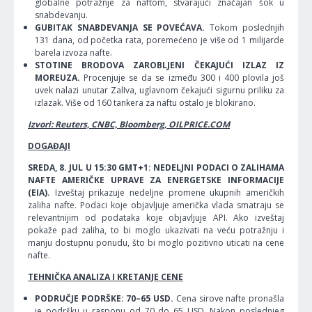
globalne potražnje za naftom, stvarajući značajan šok u
snabdevanju.
GUBITAK SNABDEVANJA SE POVEĆAVA.
Tokom poslednjih
131 dana, od početka rata, poremećeno je više od 1 milijarde
barela izvoza nafte.
STOTINE BRODOVA ZAROBLJENI ČEKAJUĆI IZLAZ IZ
MOREUZA.
Procenjuje se da se između 300 i 400 plovila još
uvek nalazi unutar ZalIva, uglavnom čekajući sigurnu priliku za
izlazak. Više od 160 tankera za naftu ostalo je blokirano.
Izvori: Reuters, CNBC, Bloomberg, OILPRICE.COM
DOGAĐAJI
SREDA, 8. JUL U 15:30 GMT+1: NEDELJNI PODACI O ZALIHAMA
NAFTE AMERIČKE UPRAVE ZA ENERGETSKE INFORMACIJE
(EIA).
Izveštaj prikazuje nedeljne promene ukupnih američkih
zaliha nafte. Podaci koje objavljuje američka vlada smatraju se
relevantnijim od podataka koje objavljuje API. Ako izveštaj
pokaže pad zaliha, to bi moglo ukazivati na veću potražnju i
manju dostupnu ponudu, što bi moglo pozitivno uticati na cene
nafte.
TEHNIČKA ANALIZA I KRETANJE CENE
PODRUČJE PODRŠKE: 70–65 USD.
Cena sirove nafte pronašla
je podršku u rasponu od 70 do 65 USD. Nakon poslednjeg