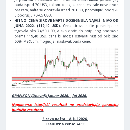
pada ispod 70 USD, tokom kojeg su cene testirale nove nivoe
pre rata, nafta se oporavila iznad 70 USD, potvrđujući podršku
u području 70–65 USD.
HITNO: CENA SIROVE NAFTE DOSEGNULA NAJVIŠI NIVO OD
JUNA 2022. (119,40 USD).
Cena sirove nafte poslednje se
trgovala oko 74,50 USD, a ako dođe do potpunog oporavka
prema 119,40 USD, cena bi mogla ostvariti rast od približno
60%. Međutim, moguć je i nastavak pada cene.
GRAFIKON (Dnevni): januar 2026. – jul 2026.
Napomena: Istorijski rezultati ne predstavljaju garanciju
budućih rezultata.
Sirova nafta – 8. jul 2026.
Trenutna cena: 74.50