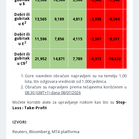
u $
Dobit ili
gubitak
13,565
9,189
4,813
-3,938
-6,564
-8,314
2
u €
Dobit ili
gubitak
11,596
7,856
4,115
-3,367
-5,611
-7,107
2
u
£
Dobit ili
gubitak
21,952
14,871
7,789
-6,373
-10,622
-13,454
2
u C$
Gore navedeni obračuni napravljeni su na temelju 1,00
lota, što odgovara vrednosti od 1.000 jedinica.
Obračuni su napravljeni prema tečajevima korišćenim u
08:30 (GMT+1) dana 08/07/2026
Možete koristiti alate za upravljanje rizikom kao što su
Stop-
Loss
i
Take-Profit
IZVORI:
Reuters, Bloomberg, MT4 platforma