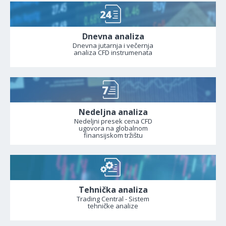
Dnevna analiza
Dnevna jutarnja i večernja
analiza CFD instrumenata
Nedeljna analiza
Nedeljni presek cena CFD
ugovora na globalnom
finansijskom tržištu
Tehnička analiza
Trading Central - Sistem
tehničke analize