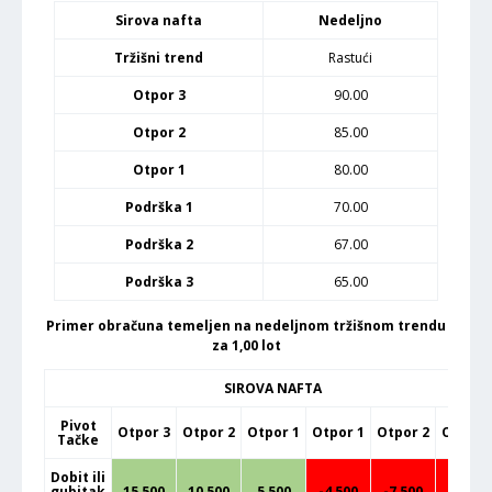
Sirova nafta
Nedeljno
Tržišni trend
Rastući
Otpor 3
90.00
Otpor 2
85.00
Otpor 1
80.00
Podrška 1
70.00
Podrška 2
67.00
Podrška 3
65.00
Primer obračuna temeljen na nedeljnom tržišnom trendu
za 1,00 lot
SIROVA NAFTA
Pivot
Otpor 3
Otpor 2
Otpor 1
Otpor 1
Otpor 2
Otpor 
Tačke
Dobit ili
gubitak
15,500
10,500
5,500
-4,500
-7,500
-9,500