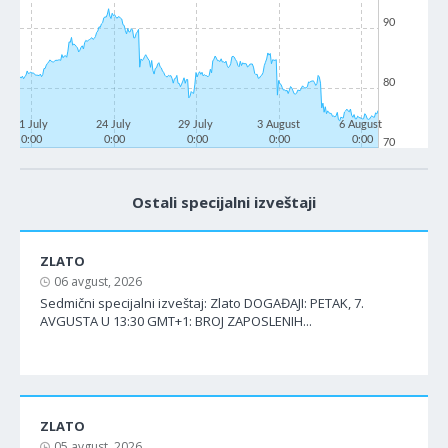
90
80
21 July
24 July
29 July
3 August
6 August
0:00
0:00
0:00
0:00
0:00
70
Ostali specijalni izveštaji
ZLATO
06 avgust, 2026
Sedmični specijalni izveštaj: Zlato DOGAĐAJI: PETAK, 7.
AVGUSTA U 13:30 GMT+1: BROJ ZAPOSLENIH...
ZLATO
05 avgust, 2026