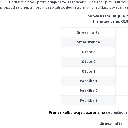
OPEC+ odlučiti o nivou proizvodnje nafte u septembru. Poslednji put u julu odl
proizvodnje u septembru mogao biti poslednji u trenutnom ciklusu povećanja p
Sirova nafta, 30. jula
2
Trenutna cena: 68,
Sirova nafta
Smer trenda
Otpor 3
Otpor 2
Otpor 1
Podrška 1
Podrška 2
Podrška 3
Primer kalkulacije bazirane na
sedmičnom
Sirova nafta