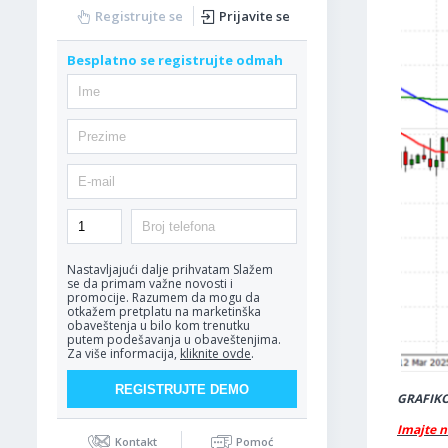
Registrujte se
Prijavite se
Besplatno se registrujte odmah
Nastavljajući dalje prihvatam
Slažem
se da primam važne novosti i
promocije. Razumem da mogu da
otkažem pretplatu na marketinška
obaveštenja u bilo kom trenutku
putem podešavanja u obaveštenjima.
Za više informacija,
kliknite ovde
.
GRAFIKON
Imajte n
Kontakt
Pomoć