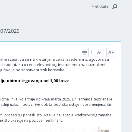
Pretražite
0/07/2025
 svrhe i zasniva se na kretanjima cena izvedenim iz ugovora za
edenih podataka o ceni relevantnog instrumenta na naznačeni
učivo je na sopstveni rizik korisnika.
ju obima trgovanja od 1,00 lota:
crna linija) koja traje od kraja marta 2025. Linija trenda testirana je
lednji uzlazni potez. Sve dok ta podrška ostaje nepromenjena, širi
etni proseci su porasli, što ukazuje na jačanje kratkoročnog zamaha.
), što ukazuje na pozitivan sentiment.