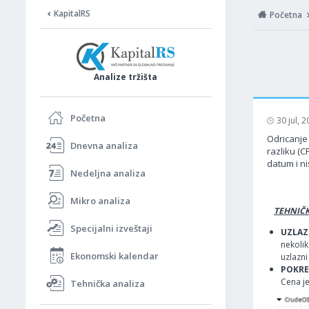
KapitalRS
Početna
Analize tržišta
Početna
30 jul, 
Odricanje 
Dnevna analiza
razliku (C
datum i ni
Nedeljna analiza
Mikro analiza
TEHNIČK
Specijalni izveštaji
UZLAZ
nekolik
Ekonomski kalendar
uzlazni
POKRE
Cena je
Tehnička analiza