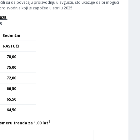
učili su da povećaju proizvodnju u avgustu, što ukazuje da bi mogući
roizvodnje koji je započeo u aprilu 2025.
025.
80
Sedmični
RASTUĆI
78,00
75,00
72,00
66,50
65,50
64,50
1
smeru trenda za 1.00 lot