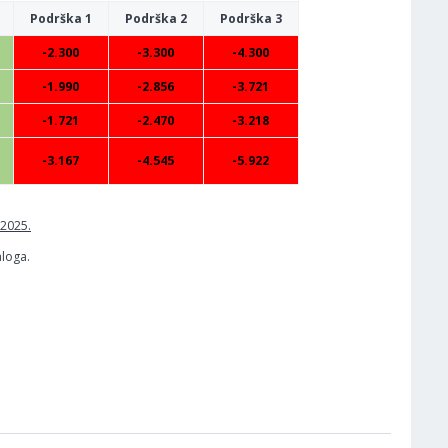
Podrška 1
Podrška 2
Podrška 3
-2.300
-3.300
-4.300
-1.990
-2.856
-3.721
-1.721
-2.470
-3.218
-3.167
-4.545
-5.922
.2025.
aloga.