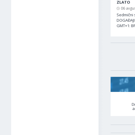
ZLATO
06 avgus
Sedmični s
DOGAĐAJI:
GMT+1: BR
D
a