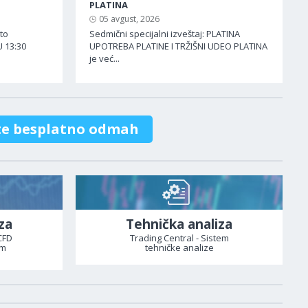
PLATINA
05 avgust, 2026
ato
Sedmični specijalni izveštaj: PLATINA
 13:30
UPOTREBA PLATINE I TRŽIŠNI UDEO PLATINA
je već...
te besplatno odmah
za
Tehnička analiza
CFD
Trading Central - Sistem
om
tehničke analize