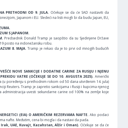
NA PRETHODNI OD 9. JULA.
Očekuje se da će SAD nastaviti da
ezijom, Japanom i EU. Sledeći na listi mogli bi da budu Japan, EU,
AZUMA.
AZUM S JAPANOM.
M.
Predsednik Donald Tramp je saopštio da su Sjedinjene Države
 19 posto na indonežansku robu.
RAZUM 8. MAJA.
Tramp je rekao da je to prvi od mnogih budućih
VEŠĆE NOVE SANKCIJE I DODATNE CARINE ZA RUSIJU I NJENU
REKIDU VATRE (OČEKUJE SE DO 10. AVGUSTA 2025).
Američki
na (u poređenju s prethodnim rokom od 50 dana utvrđenim 14. jula)
ciji Reuters. Tramp je zapretio sankcijama i Rusiji i kupcima njenog
 administracija uvesti sekundarne carine od 100% na zemlje koje
ENERGETICI (EIA) O AMERIČKIM REZERVAMA NAFTE.
Ako podaci
a nafte. Međutim, cena bi mogla i da nastavi da pada.
Irak, UAE, Kuvajt, Kazahstan, Alžir i Oman).
Očekuje se da će