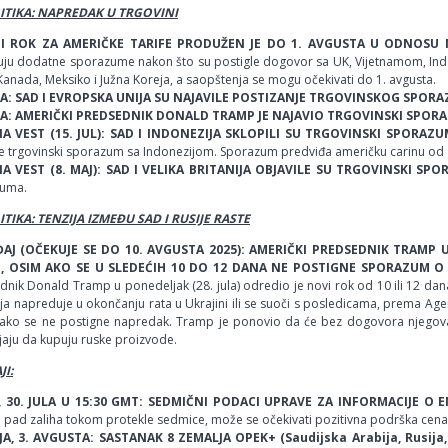
TIKA: NAPREDAK U TRGOVINI
JI ROK ZA AMERIČKE TARIFE PRODUŽEN JE DO 1. AVGUSTA U ODNOSU 
uju dodatne sporazume nakon što su postigle dogovor sa UK, Vijetnamom, Indon
 Kanada, Meksiko i Južna Koreja, a saopštenja se mogu očekivati do 1. avgusta.
ULA: SAD I EVROPSKA UNIJA SU NAJAVILE POSTIZANJE TRGOVINSKOG SPOR
ULA: AMERIČKI PREDSEDNIK DONALD TRAMP JE NAJAVIO TRGOVINSKI SPOR
A VEST (15. JUL): SAD I INDONEZIJA SKLOPILI SU TRGOVINSKI SPORAZU
le trgovinski sporazum sa Indonezijom. Sporazum predviđa američku carinu od
A VEST (8. MAJ): SAD I VELIKA BRITANIJA OBJAVILE SU TRGOVINSKI SPO
uma.
TIKA: TENZIJA IZMEĐU SAD I RUSIJE RASTE
AJ (OČEKUJE SE DO 10. AVGUSTA 2025): AMERIČKI PREDSEDNIK TRAMP U
, OSIM AKO SE U SLEDEĆIH 10 DO 12 DANA NE POSTIGNE SPORAZUM O P
dnik Donald Tramp u ponedeljak (28. jula) odredio je novi rok od 10 ili 12 da
ja napreduje u okončanju rata u Ukrajini ili se suoči s posledicama, prema Agen
 ako se ne postigne napredak. Tramp je ponovio da će bez dogovora njegova
jaju da kupuju ruske proizvode.
I:
, 30. JULA U 15:30 GMT: SEDMIČNI PODACI UPRAVE ZA INFORMACIJE O 
 pad zaliha tokom protekle sedmice, može se očekivati pozitivna podrška cenam
A, 3. AVGUSTA: SASTANAK 8 ZEMALJA OPEK+ (Saudijska Arabija, Rusija, 