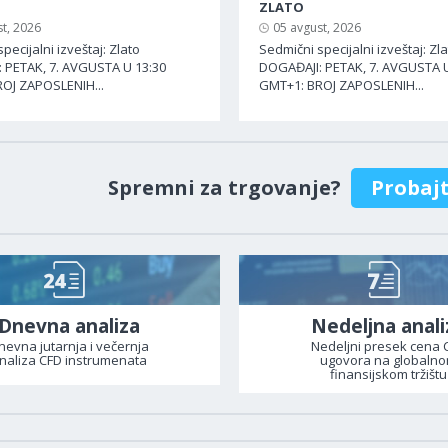
ZLATO
t, 2026
05 avgust, 2026
pecijalni izveštaj: Zlato
Sedmični specijalni izveštaj: Zl
 PETAK, 7. AVGUSTA U 13:30
DOGAĐAJI: PETAK, 7. AVGUSTA U
OJ ZAPOSLENIH...
GMT+1: BROJ ZAPOSLENIH...
Spremni za trgovanje?
Probaj
Dnevna analiza
Nedeljna anali
nevna jutarnja i večernja
Nedeljni presek cena 
naliza CFD instrumenata
ugovora na globaln
finansijskom tržištu