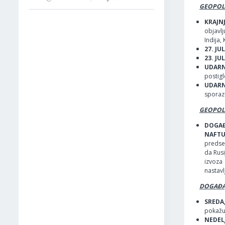
GEOPOLI
KRAJN
objavlj
Indija,
27. J
23. J
UDARN
postig
UDARN
sporaz
GEOPOLI
DOGAĐ
NAFTU
predse
da Rusi
izvoza
nastavl
DOGAĐAJ
SREDA
pokažu
NEDELJ