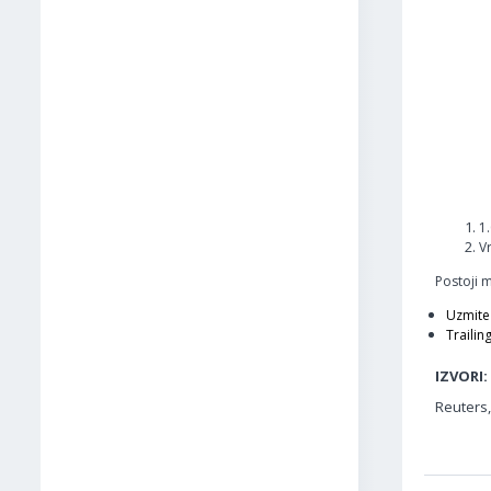
1
V
Postoji 
Uzmite 
Trailin
IZVORI:
Reuters