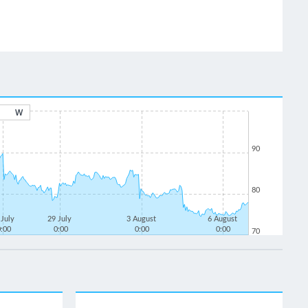
W
90
80
 July
29 July
3 August
6 August
0:00
0:00
0:00
0:00
70