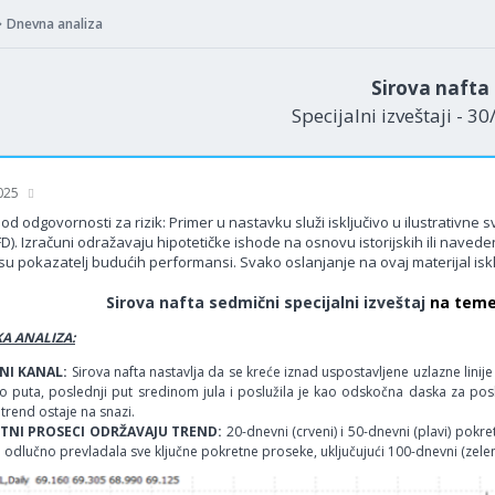
Dnevna analiza
Sirova nafta
Specijalni izveštaji - 3
2025
od odgovornosti za rizik: Primer u nastavku služi isključivo u ilustrativne
FD). Izračuni odražavaju hipotetičke ishode na osnovu istorijskih ili nav
su pokazatelj budućih performansi. Svako oslanjanje na ovaj materijal isklj
Sirova nafta sedmični specijalni izveštaj
na temel
A ANALIZA:
NI KANAL:
Sirova nafta nastavlja da se kreće iznad uspostavljene uzlazne linije (
o puta, poslednji put sredinom jula i poslužila je kao odskočna daska za pos
 trend ostaje na snazi.
TNI PROSECI ODRŽAVAJU TREND:
20-dnevni (crveni) i 50-dnevni (plavi) pokr
 odlučno prevladala sve ključne pokretne proseke, uključujući 100-dnevni (zeleni