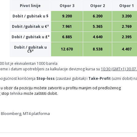
Pivot linije
Otpor 3
Otpor 2
Otpor 1
Dobit / gubitak u $
9.200
6.200
3.200
Dobit /gubitak u €²
7.961
5.365
2.769
Dobit / gubitak u
£²
6.885
4.640
2.395
Dobit / gubitak u
12.670
8.538
4.407
C$
²
.00 lot je ekvivalentan 1000 barela
reme i datum upotrebljeni za kalkulacije deviznog kursa su
10:30 (GMT+1) 30.07
mogućnost korišćenja
Stop-loss
(zaustavi gubitak) i
Take-Profit
(uzmi dobit) n
u obzir da poziciju možete zatvoriti u profitu manjim od predloženog
g stop
tehnika
može zaštititi dobit.
, Bloomberg, MT4 platforma