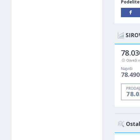
Podelite
SIRO
78.03
Osveži 
Najviši
78.490
PRODAJ
78.0
Ostal