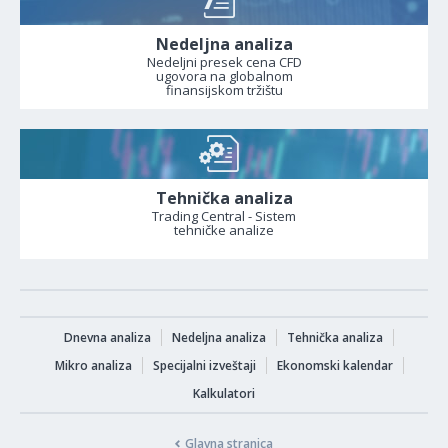
Nedeljna analiza
Nedeljni presek cena CFD
ugovora na globalnom
finansijskom tržištu
Tehnička analiza
Trading Central - Sistem
tehničke analize
Dnevna analiza
Nedeljna analiza
Tehnička analiza
Mikro analiza
Specijalni izveštaji
Ekonomski kalendar
Kalkulatori
Glavna stranica