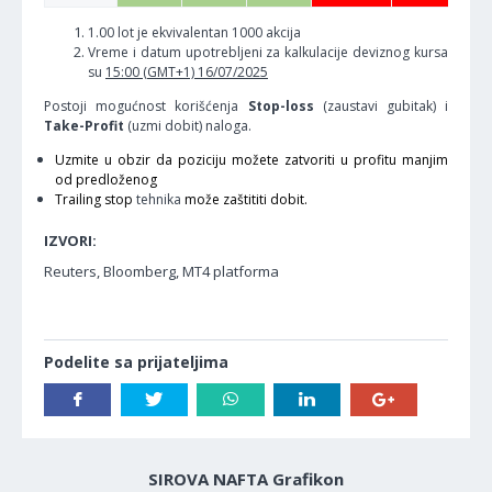
1.00 lot je ekvivalentan 1000 akcija
Vreme i datum upotrebljeni za kalkulacije deviznog kursa
su
15:00 (GMT+1) 16/07/2025
Postoji mogućnost korišćenja
Stop-loss
(zaustavi gubitak) i
Take-Profit
(uzmi dobit) naloga.
Uzmite u obzir da poziciju možete zatvoriti u profitu manjim
od predloženog
Trailing stop
tehnika
može zaštititi dobit.
IZVORI:
Reuters, Bloomberg, MT4 platforma
Podelite sa prijateljima
SIROVA NAFTA Grafikon