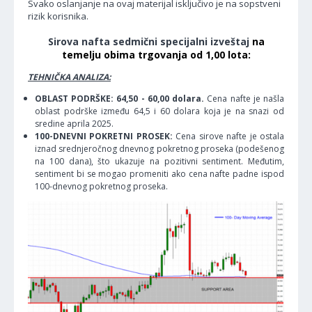
Svako oslanjanje na ovaj materijal isključivo je na sopstveni
rizik korisnika.
Sirova nafta sedmični specijalni izveštaj
na
temelju obima trgovanja od 1,00 lota:
TEHNIČKA ANALIZA:
OBLAST PODRŠKE: 64,50 - 60,00 dolara.
Cena nafte je našla
oblast podrške između 64,5 i 60 dolara koja je na snazi od
sredine aprila 2025.
100-DNEVNI POKRETNI PROSEK:
Cena sirove nafte je ostala
iznad srednjeročnog dnevnog pokretnog proseka (podešenog
na 100 dana), što ukazuje na pozitivni sentiment. Međutim,
sentiment bi se mogao promeniti ako cena nafte padne ispod
100-dnevnog pokretnog proseka.