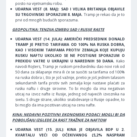
posto na vijetnamsku robu.
UDARNA VEST (8. MAJ): SAD I VELIKA BRITANIJA OBJAVILE
SU TRGOVINSKI SPORAZUM 8. MAJA.
Tramp je rekao da je to
prvi od mnogih budućih sporazuma.
GEOPOLITIKA: TENZIJA IZMEĐU SAD I RUSIJE RASTE
UDARNA VEST (14. JULA): AMERIČKI PREDSEDNIK DONALD
TRAMP JE PRETIO TARIFAMA OD 100% NA RUSKA DOBRA,
KAO I VISOKIM TARIFAMA PROTIV ZEMALJA KOJE KUPUJU
RUSKU NAFTU UKOLIKO SE NE POSTIGNE SPORAZUM O
PREKIDU VATRE U UKRAJINI U NAREDNIH 50 DANA.
Kako
navodi Rojters, Tramp je ruskom predsedniku dao novi rok od
50 dana za sklapanje mira ili će se suočiti sa tarifama od 100%
na ruska dobra i, što je još važnije, pretio je još jednim talasom
sekundarnih tarifa protiv svih zemalja koje nastave plaćati za
rusku naftu i druge sirovine. To bi moglo da ima negativan
uticaj na izvoz nafte iz Rusije, jednog od najvećih izvoznika na
svetu. S druge strane, ukoliko snabdevanje iz Rusije opadne, to
bi moglo da ima pozitivan uticaj na cenu nafte.
KINA: NEDAVNI POZITIVNI EKONOMSKI PODACI MOGLI BI DA
POBOLJŠAJU IZGLEDE ZA RAST TRAŽNJE ZA NAFTOM
UDARNA VEST (15. JUL): KINA JE OBJAVILA BDP U 2.
KVARTALU VEĆI OD OČEKIVANOG (5,2% NASPRAM