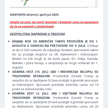
GRAFIKON (dnevni): april-jul 2025.
Imajte na umu da raniji rezultati i kretanje cena ne garantuju
da će se ponoviti u budućnosti.
GEOPOLITIKA: NAPREDAK U TRGOVINI
KRAJNJI ROK ZA AMERIČKE TARIFE PRODUŽEN JE DO 1.
AVGUSTA U ODNOSU NA PRETHODNI OD 9. JULA.
Očekuje
se da će SAD nastaviti da odjavljuju dodatne sporazume nakon
što su postigle dogovor sa UK, Vijetnamom i Indonezijom.
Sledeći na listi mogli bi da budu Japan, EU, Indija, Kanada,
Meksiko i Južna Koreja, a saopštenja se mogu očekivati do 1.
avgusta.
UDARNA VEST (15. JUL): SAD I INDONEZIJA SKLOPILI SU
TRGOVINSKI SPORAZUM.
Predsednik Donald Tramp je
saopštio da su Sjedinjene Države postigle trgovinski sporazum
sa Indonezijom. Sporazum predviđa američku carinu od 19
posto na indonežansku robu.
UDARNA VEST (2. JUL): SAD I VIJETNAM SKLOPILI SU
TRGOVINSKI SPORAZUM.
Predsednik Donald Tramp je
saopštio da su Sjedinjene Države postigle trgovinski sporazum
sa Vijetnamom. Sporazum predviđa američku carinu od 20