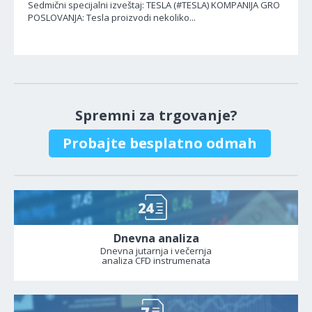
Sedmični specijalni izveštaj: TESLA (#TESLA) KOMPANIJA GRO
POSLOVANJA: Tesla proizvodi nekoliko...
Spremni za trgovanje?
Probajte besplatno odmah
Dnevna analiza
Dnevna jutarnja i večernja
analiza CFD instrumenata