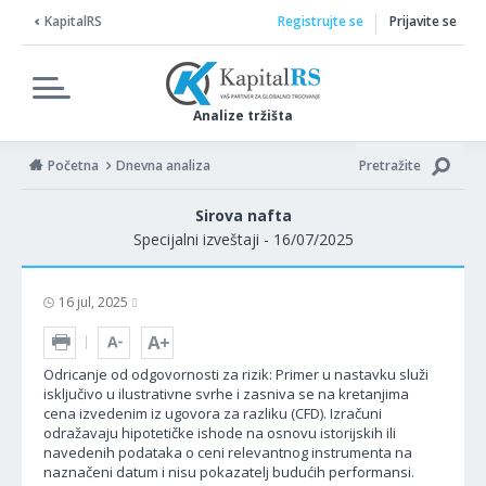
KapitalRS
Registrujte se
Prijavite se
Analize tržišta
Početna
Dnevna analiza
Pretražite
Sirova nafta
Specijalni izveštaji - 16/07/2025
16 jul, 2025
Odricanje od odgovornosti za rizik: Primer u nastavku služi
isključivo u ilustrativne svrhe i zasniva se na kretanjima
cena izvedenim iz ugovora za razliku (CFD). Izračuni
odražavaju hipotetičke ishode na osnovu istorijskih ili
navedenih podataka o ceni relevantnog instrumenta na
naznačeni datum i nisu pokazatelj budućih performansi.