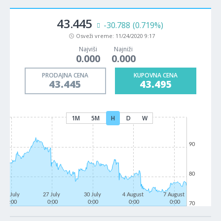
43.445
-30.788
(0.719%)
Osveži vreme:
11/24/2020 9:17
Najviši
Najniži
0.000
0.000
PRODAJNA CENA
KUPOVNA CENA
43.445
43.495
1M
5M
H
D
W
90
80
22 July
27 July
30 July
4 August
7 August
0:00
0:00
0:00
0:00
0:00
70