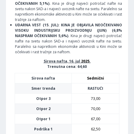
OČEKIVANIH 5,1%).
Kina je drugi najveći potrošač nafte na
svetu nakon SAD-a i najveći uvoznik nafte na svetu. Paralelno sa
napretkom ekonomske aktivnosti u Kini može se očekivati i rast
tražnje za naftom.
UDARNA VEST (15. JUL): KINA JE OBJAVILA NEOČEKIVANO
VISOKU INDUSTRIJSKU PROIZVODNJU (JUN) (6,8%
NASPRAM OČEKIVANIH 5,6%).
Kina je drugi najveći potrošač
nafte na svetu nakon SAD-a i najveći uvoznik nafte na svetu.
Paralelno sa napretkom ekonomske aktivnosti u Kini može se
očekivati i rast tražnje za naftom.
Sirova nafta, 16. jul
2025.
Trenutna cena: 64,60
Sirova nafta
Sedmični
Smer trenda
RASTUĆI
Otpor 3
73,00
Otpor 2
70,00
Otpor 1
67,00
Podrška 1
62,50