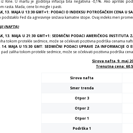
iz Kine. U martu je godišnja inflacija bila negativna -0,1%. Ako aprilski po
om rasta. Mada, cene bi mogle i pasti.
K, 13. MAJA U 13:30 GMT+1: PODACI O INDEKSU POTROŠAČKIH CENA U SAD
to podstaklo Fed da agresivnije snižava kamatne stope. Ovaj indeks meri prome
I (NAFTA):
K, 13. MAJA U 21:30 GMT+1: SEDMIČNI PODACI AMERIČKOG INSTITUTA 
liha tokom protekle sedmice, može se očekivati pozitivna podrška cenama naft
, 14. MAJA U 15:30 GMT: SEDMIČNI PODACI UPRAVE ZA INFORMACIJE O 
 pad zaliha tokom protekle sedmice, može se očekivati pozitivna podrška cen
Sirova nafta, 9. maj 2
Trenutna cena: 60,
Sirova nafta
Smer trenda
Otpor 3
Otpor 2
Otpor 1
Podrška 1