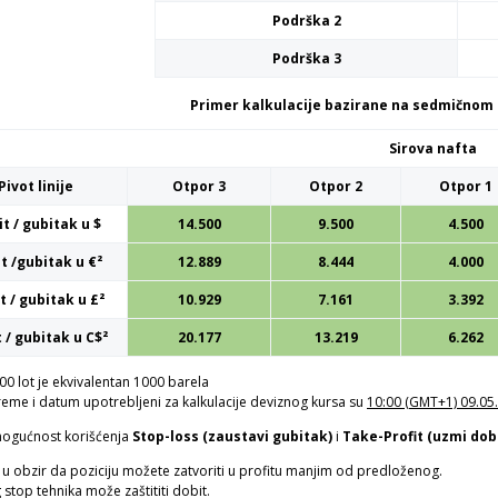
Podrška 2
Podrška 3
Primer kalkulacije bazirane na sedmičnom 
Sirova nafta
Pivot linije
Otpor 3
Otpor 2
Otpor 1
t / gubitak u $
14.500
9.500
4.500
t /gubitak u €²
12.889
8.444
4.000
t / gubitak u £²
10.929
7.161
3.392
 / gubitak u C$²
20.177
13.219
6.262
.00 lot je ekvivalentan 1000 barela
reme i datum upotrebljeni za kalkulacije deviznog kursa su
10:00 (GMT+1) 09.05
mogućnost korišćenja
Stop-loss (zaustavi gubitak)
i
Take-Profit (uzmi dob
u obzir da poziciju možete zatvoriti u profitu manjim od predloženog.
g stop tehnika može zaštititi dobit.