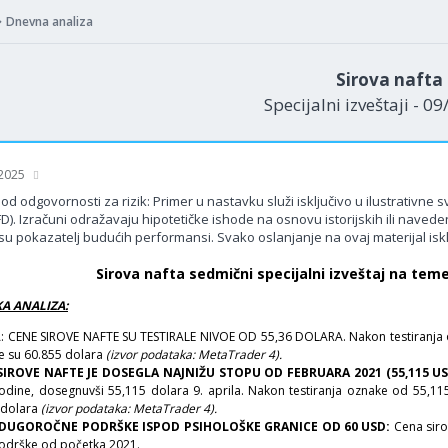
Dnevna analiza
Sirova nafta
Specijalni izveštaji - 0
 2025
od odgovornosti za rizik: Primer u nastavku služi isključivo u ilustrativne
FD). Izračuni odražavaju hipotetičke ishode na osnovu istorijskih ili nav
su pokazatelj budućih performansi. Svako oslanjanje na ovaj materijal isklj
Sirova nafta sedmični specijalni izveštaj na teme
A ANALIZA:
A: CENE SIROVE NAFTE SU TESTIRALE NIVOE OD 55,36 DOLARA. Nakon testiranja oz
e su 60.855 dolara
(izvor podataka: MetaTrader 4).
IROVE NAFTE JE DOSEGLA NAJNIŽU STOPU OD FEBRUARA 2021 (55,115 USD;
godine, dosegnuvši 55,115 dolara 9. aprila. Nakon testiranja oznake od 55,115
 dolara
(izvor podataka: MetaTrader 4).
DUGOROČNE PODRŠKE ISPOD PSIHOLOŠKE GRANICE OD 60 USD:
Cena sirov
odrške od početka 2021.