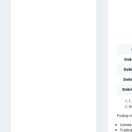
Dobi
Dobi
Dobi
Dobit
1
V
Postoji 
Uzmite 
Trailin