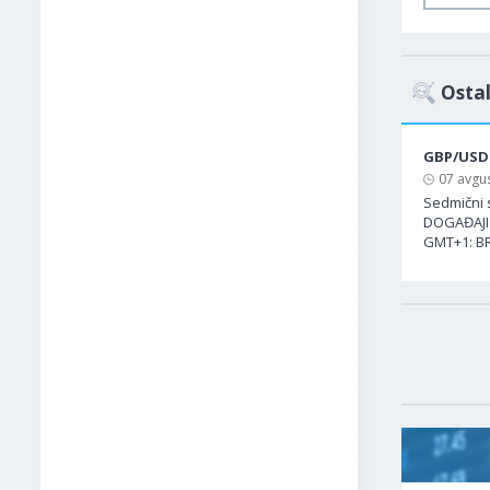
Ostal
GBP/USD
07 avgus
Sedmični 
DOGAĐAJI 
GMT+1: BR