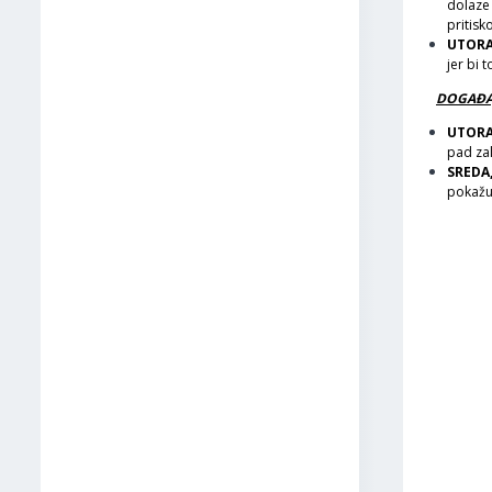
dolaze 
pritisk
UTORA
jer bi 
DOGAĐAJ
UTORA
pad za
SREDA
pokažu