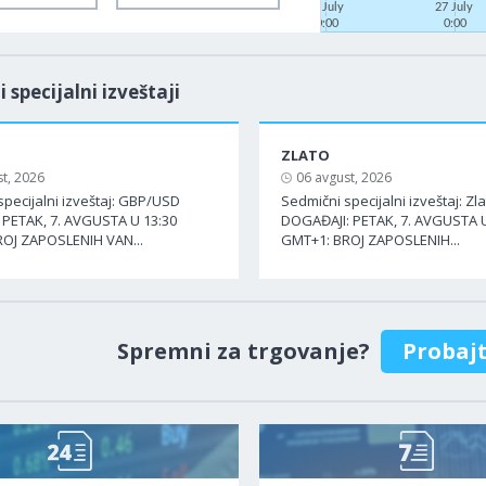
22 July
27 July
0:00
0:00
i specijalni izveštaji
ZLATO
t, 2026
06 avgust, 2026
specijalni izveštaj: GBP/USD
Sedmični specijalni izveštaj: Zl
PETAK, 7. AVGUSTA U 13:30
DOGAĐAJI: PETAK, 7. AVGUSTA U
OJ ZAPOSLENIH VAN...
GMT+1: BROJ ZAPOSLENIH...
Spremni za trgovanje?
Probaj