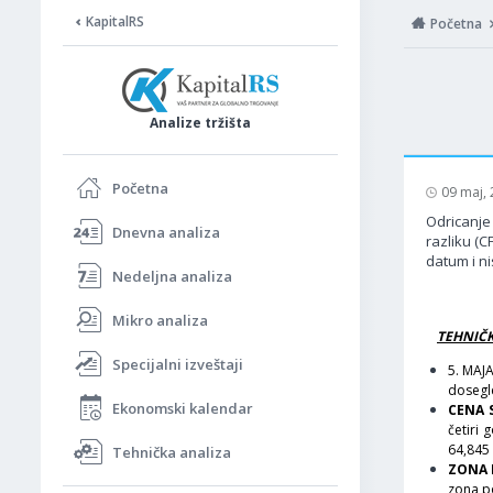
KapitalRS
Početna
Analize tržišta
Početna
09 maj,
Odricanje 
Dnevna analiza
razliku (C
datum i ni
Nedeljna analiza
Mikro analiza
TEHNIČK
Specijalni izveštaji
5. MAJ
dosegl
Ekonomski kalendar
CENA S
četiri 
64,845
Tehnička analiza
ZONA 
zona p