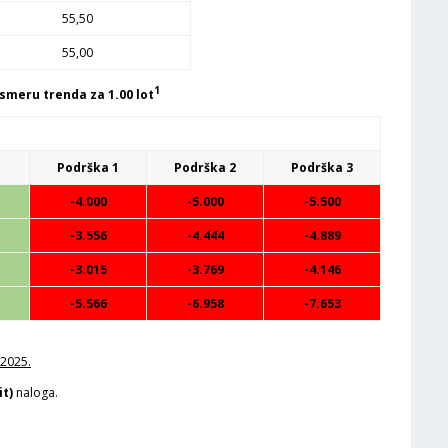
55,50
55,00
1
smeru trenda za 1.00 lot
Podrška 1
Podrška 2
Podrška 3
-4.000
-5.000
-5.500
-3.556
-4.444
-4.889
-3.015
-3.769
-4.146
-5.566
-6.958
-7.653
.2025.
it)
naloga.