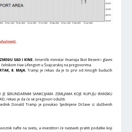
udućnosti.
IZMEĐU SAD I KINE.
Američki ministar finansija Skot Besent i glavni
m čelnikom Hae Lifengom u Švajcarskoj na pregovorima.
TAK, 8. MAJA.
Tramp je rekao da je to prvi od mnogih budućih
O JE SEKUNDARNIM SANKCIJAMA ZEMLJAMA KOJE KUPUJU IRANSKU
, rekao je da će se pregovori odužiti.
ednik Donald Tramp je povukao Sjedinjene Države iz službenih
uvoznik nafte na svetu, a investitori će nastaviti pratiti podatke koji