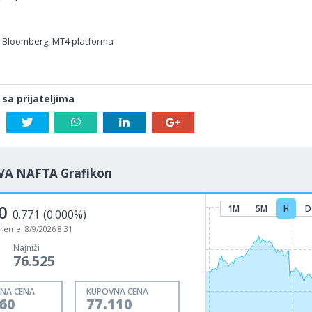
, Bloomberg, MT4 platforma
 sa prijateljima
VA NAFTA Grafikon
0
1M
5M
H
D
0.771
(0.000%)
vreme:
8/9/2026 8:31
Najniži
76.525
NA CENA
KUPOVNA CENA
60
77.110