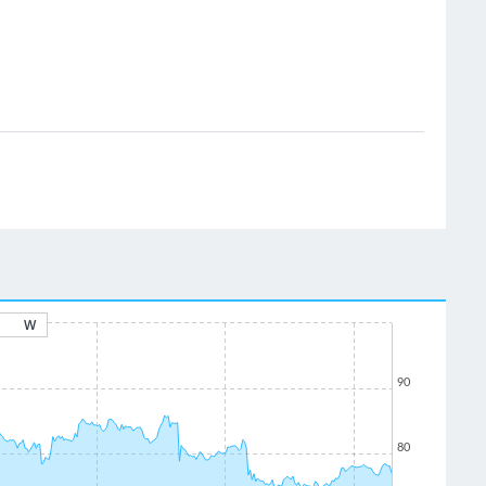
W
90
80