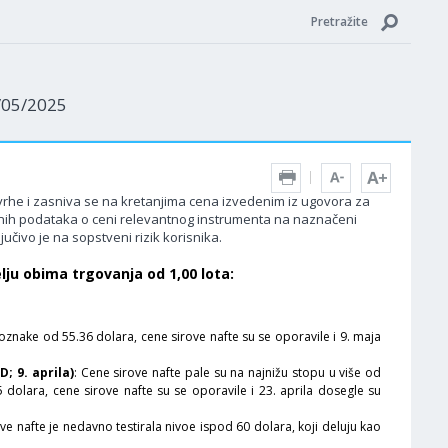
Pretražite
9/05/2025
 svrhe i zasniva se na kretanjima cena izvedenim iz ugovora za
edenih podataka o ceni relevantnog instrumenta na naznačeni
učivo je na sopstveni rizik korisnika.
lju obima trgovanja od 1,00 lota:
nake od 55.36 dolara, cene sirove nafte su se oporavile i 9. maja
 9. aprila)
: Cene sirove nafte pale su na najnižu stopu u više od
 dolara, cene sirove nafte su se oporavile i 23. aprila dosegle su
e nafte je nedavno testirala nivoe ispod 60 dolara, koji deluju kao