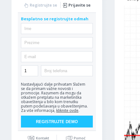
Registrujte se
Prijavite se
Besplatno se registrujte odmah
Nastavljajući dalje prihvatam
Slažem
se da primam važne novosti i
promocije. Razumem da mogu da
otkažem pretplatu na marketinška
obaveštenja u bilo kom trenutku
putem podešavanja u obaveštenjima.
Za više informacija,
kliknite ovde
.
Kontakt
Pomoć