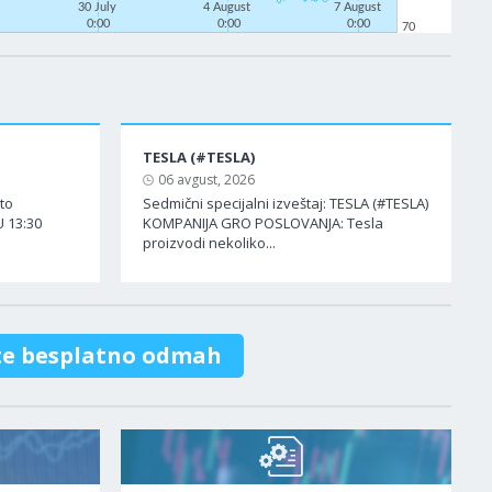
30 July
4 August
7 August
0:00
0:00
0:00
70
TESLA (#TESLA)
06 avgust, 2026
ato
Sedmični specijalni izveštaj: TESLA (#TESLA)
 13:30
KOMPANIJA GRO POSLOVANJA: Tesla
proizvodi nekoliko...
te besplatno odmah