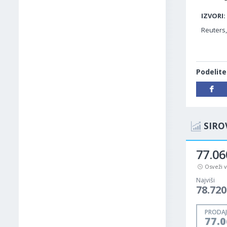
IZVORI:
Reuters
Podelite
SIRO
77.06
Osveži 
Najviši
78.720
PRODAJ
77.0