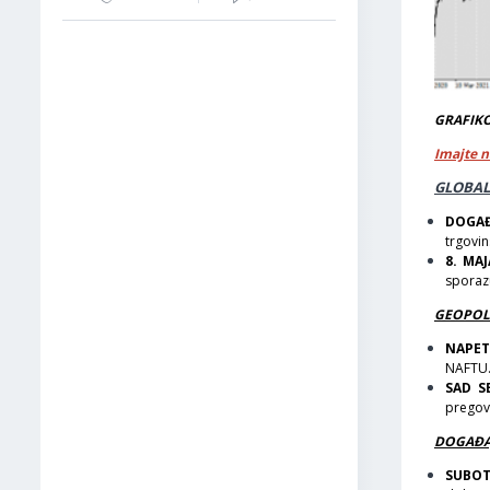
GRAFIKON
Imajte n
GLOBAL
DOGAĐ
trgovi
8. MA
sporaz
GEOPOL
NAPET
NAFTU.
SAD S
pregovo
DOGAĐA
SUBOTA