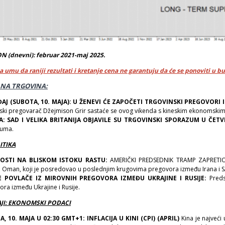
 (dnevni): februar 2021-maj 2025.
a umu da raniji rezultati i kretanje cena ne garantuju da će se ponoviti u b
NA TRGOVINA:
AJ (SUBOTA, 10. MAJA): U ŽENEVI ĆE ZAPOČETI TRGOVINSKI PREGOVORI 
nski pregovarač Džejmison Grir sastaće se ovog vikenda s kineskim ekonomski
JA: SAD I VELIKA BRITANIJA OBJAVILE SU TRGOVINSKI SPORAZUM U ČETVR
uma.
ITIKA
OSTI NA BLISKOM ISTOKU RASTU:
AMERIČKI PREDSEDNIK TRAMP ZAPRETI
 Oman, koji je posredovao u poslednjim krugovima pregovora između Irana i SAD
E POVLAČE IZ MIROVNIH PREGOVORA IZMEĐU UKRAJINE I RUSIJE:
Preds
ra između Ukrajine i Rusije.
JI: EKONOMSKI PODACI
, 10. MAJA U 02:30 GMT+1: INFLACIJA U KINI (CPI) (APRIL)
Kina je najveći 