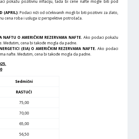
daci pokažu pozitivnu inflaciju, tada bi cene nafte mogle biti pod
 (APRIL):
Podaci niži od očekivanih mogli bi biti pozitivni za zlato,
nu cena roba i usluga iz perspektive potrošača.
ZA NAFTU O AMERIČKIM REZERVAMA NAFTE.
Ako podaci pokažu
e. Međutim, cena bi takođe mogla da padne.
ENERGETICI (EIA) O AMERIČKIM REZERVAMA NAFTE.
Ako podaci
ama nafte. Međutim, cena bi takođe mogla da padne.
025.
50
Sedmični
RASTUĆI
75,00
70,00
65,00
56,50