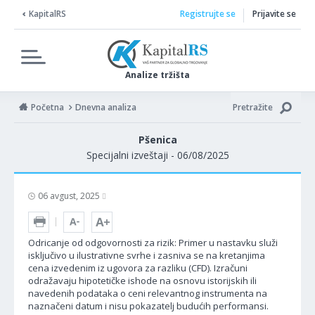
KapitalRS
Registrujte se
Prijavite se
Analize tržišta
Početna
Dnevna analiza
Pretražite
Pšenica
Specijalni izveštaji - 06/08/2025
06 avgust, 2025
Odricanje od odgovornosti za rizik: Primer u nastavku služi
isključivo u ilustrativne svrhe i zasniva se na kretanjima
cena izvedenim iz ugovora za razliku (CFD). Izračuni
odražavaju hipotetičke ishode na osnovu istorijskih ili
navedenih podataka o ceni relevantnog instrumenta na
naznačeni datum i nisu pokazatelj budućih performansi.