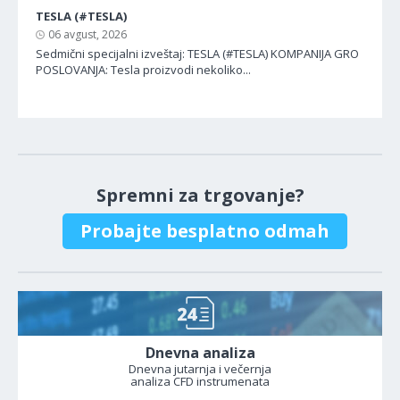
TESLA (#TESLA)
06 avgust, 2026
Sedmični specijalni izveštaj: TESLA (#TESLA) KOMPANIJA GRO
POSLOVANJA: Tesla proizvodi nekoliko...
Spremni za trgovanje?
Probajte besplatno odmah
Dnevna analiza
Dnevna jutarnja i večernja
analiza CFD instrumenata