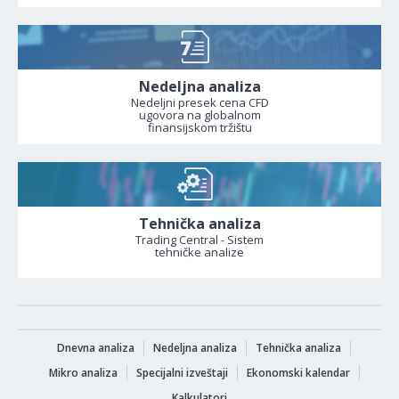
Nedeljna analiza
Nedeljni presek cena CFD
ugovora na globalnom
finansijskom tržištu
Tehnička analiza
Trading Central - Sistem
tehničke analize
Dnevna analiza
Nedeljna analiza
Tehnička analiza
Mikro analiza
Specijalni izveštaji
Ekonomski kalendar
Kalkulatori