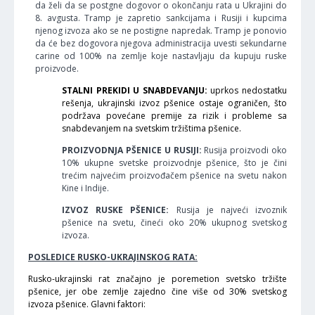
da želi da se postgne dogovor o okončanju rata u Ukrajini do
8. avgusta. Tramp je zapretio sankcijama i Rusiji i kupcima
njenog izvoza ako se ne postigne napredak. Tramp je ponovio
da će bez dogovora njegova administracija uvesti sekundarne
carine od 100% na zemlje koje nastavljaju da kupuju ruske
proizvode.
STALNI PREKIDI U SNABDEVANJU:
uprkos nedostatku
rešenja, ukrajinski izvoz pšenice ostaje ograničen, što
podržava povećane premije za rizik i probleme sa
snabdevanjem na svetskim tržištima pšenice.
PROIZVODNJA PŠENICE U RUSIJI:
Rusija proizvodi oko
10% ukupne svetske proizvodnje pšenice, što je čini
trećim najvećim proizvođačem pšenice na svetu nakon
Kine i Indije.
IZVOZ RUSKE PŠENICE:
Rusija je najveći izvoznik
pšenice na svetu, čineći oko 20% ukupnog svetskog
izvoza.
POSLEDICE RUSKO-UKRAJINSKOG RATA:
Rusko-ukrajinski rat značajno je poremetion svetsko tržište
pšenice, jer obe zemlje zajedno čine više od 30% svetskog
izvoza pšenice. Glavni faktori: