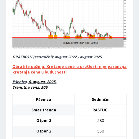
GRAFIKON (sedmični): avgust 2022 - avgust 2025.
Obratite pažnju: Kretanje cene u prošlosti nije garancija
kretanja cena u budućnosti
Pšenica,
6. avgu
st, 2025.
Trenutna cena: 506
Pšenica
Sedmični
Smer trenda
RASTUĆI
Otpor 3
580
Otpor 2
550