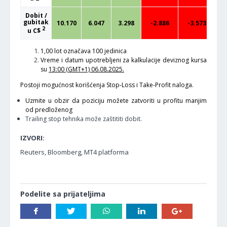
Dobit /
gubitak
10.170
6.047
3.298
-2.886
-3.573
2
u C$
1,00 lot označava 100 jedinica
Vreme i datum upotrebljeni za kalkulacije deviznog kursa
su
13:00 (GMT+1) 06.08.2025.
Postoji mogućnost korišćenja Stop-Loss i Take-Profit naloga.
Uzmite u obzir da poziciju možete zatvoriti u profitu manjim
od predloženog
Trailing stop tehnika može zaštititi dobit.
IZVORI:
Reuters, Bloomberg, MT4 platforma
Podelite sa prijateljima