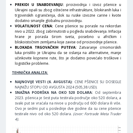
PREKIDI U SNABDEVANJU:
proizvodnja i izvoz pšenice u
Ukrajini opali su zbog oštećene infrastrukture, blokiranih luka i
trgovinskih ograničenja, dok su ruske izvozne carine i kvote
dodatno smanjile globalnu proizvodnju.
VOLATILNOST CENA:
Cene pšenice su porasle na rekordan
nivo u 2022. zbog zabrinutosti u pogledu snabdevanja. Inflacija
hrane je porasla širom sveta, posebno u afričkim i
bliskoistočnim zemljama koje zavise od proizvodnje pšenice.
BLOKADA TRGOVAČKIH PUTEVA:
Zatvaranje crnomorskih
luka prisililo je Ukrajinu da se oslanja na alternativne, manje
učinkovite kopnene rute, što je dodatno povećalo troškove i
logističke probleme.
TEHNIČKA ANALIZA:
NAJNOVIJE VESTI (6. AVGUSTA):
CENE PŠENICE SU DOSEGLE
NAJNIŽU STOPU OD AVGUSTA 2024 (505,38 USD).
SNAŽNA PODRŠKA NA OKO 520 DOLARA:
Od septembra
2023. pšenica je šest puta testirala područje oko 520 dolara, a
svaki put se vraćala na nivoe u području od 600 dolara ili više.
Ovo je sedmi put u poslednje dve godine da su cene pšenice
testirale nivo od oko 520 dolara.
(izvor: Fortrade Meta Trader
4).