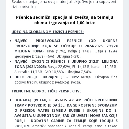
Svako oslanjanje na ovaj materijal isključivo je na sopstveni
rizik korisnika.
Pšenica sedmični specijalni izveštaj na temelju
obima trgovanja od 1,00 lota:
UDEO NA GLOBALNOM TRŽIŠTU PŠENICE:
NAJVEĆI PROIZVOĐAČI PŠENICE (OD UKUPNE
PROIZVODNJE KOJA SE OČEKUJE U 2024/2025: 793,24
MILIONA TONA):
Kina (17%), Indija (~14%), Rusija (~12%),
Sjedinjene Države (~6%) i Ukrajina (~3%).
NAJVEĆI IZVOZNICI PŠENICE S UKUPNO 212,31 MILIONA
TONA (2024/2025):
Rusija 22,62%, EU 14,13%, Kanada 12,25%,
Australija 11,78%, SAD 10,58% i Ukrajina 7,54%.
UDEO RUSIJE I UKRAJINE JE ~ 30%:
Rusija i Ukrajina čine
gotovo trećinu ukupnog svetskog izvoza.
TRENUTNE GEOPOLITIČKE PERSPEKTIVE:
DOGAĐAJ (PETAK, 8. AVGUSTA): AMERIČKI PREDSEDNIK
TRAMP POTVRDIO JE DA ŽELI DA SE POSTIGNE SPORAZUM
O PREKIDU VATRE IZMEĐU RUSIJE I UKRAJINE DO 8.
AVGUSTA; U SUPROTNOM, SAD ĆE UVESTI NOVE SANKCIJE
RUSIJI I DODATNE CARINE ZA ZEMLJE KOJE TRGUJU S
RUSIJOM.
Američki predsednik Donald Tramp jasno je rekao