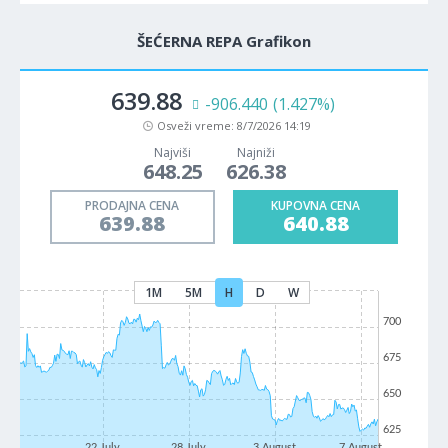
ŠEĆERNA REPA Grafikon
639.88
-906.440
(1.427%)
Osveži vreme:
8/7/2026 14:19
Najviši
Najniži
648.25
626.38
PRODAJNA CENA
KUPOVNA CENA
639.88
640.88
1M
5M
H
D
W
700
675
650
625
22 July
28 July
3 August
7 August