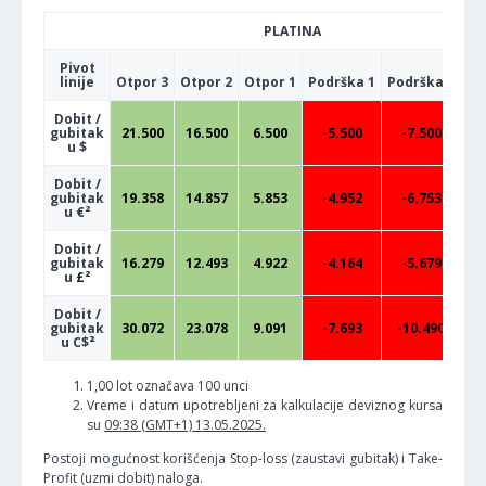
PLATINA
Pivot
linije
Otpor 3
Otpor 2
Otpor 1
Podrška 1
Podrška 2
Po
Dobit /
gubitak
21.500
16.500
6.500
-5.500
-7.500
u $
Dobit /
gubitak
19.358
14.857
5.853
-4.952
-6.753
u €²
Dobit /
gubitak
16.279
12.493
4.922
-4.164
-5.679
u
£²
Dobit /
gubitak
30.072
23.078
9.091
-7.693
-10.490
-
u C$
²
1,00 lot označava 100 unci
Vreme i datum upotrebljeni za kalkulacije deviznog kursa
su
09:38 (GMT+1) 13.05.2025.
Postoji mogućnost korišćenja Stop-loss (zaustavi gubitak) i Take-
Profit (uzmi dobit) naloga.