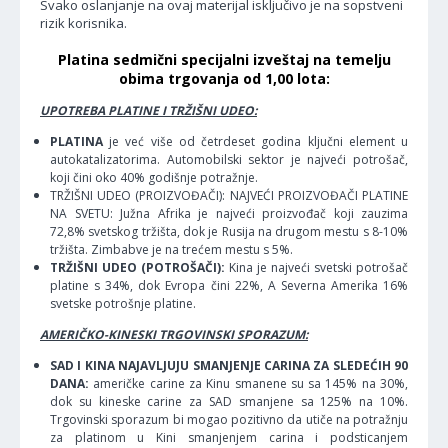
Svako oslanjanje na ovaj materijal isključivo je na sopstveni
rizik korisnika.
Platina sedmični specijalni izveštaj na temelju
obima trgovanja od 1,00 lota:
UPOTREBA PLATINE I TRŽIŠNI UDEO:
PLATINA
je već više od četrdeset godina ključni element u
autokatalizatorima. Automobilski sektor je najveći potrošač,
koji čini oko 40% godišnje potražnje.
TRŽIŠNI UDEO (PROIZVOĐAČI): NAJVEĆI PROIZVOĐAČI PLATINE
NA SVETU: Južna Afrika je najveći proizvođač koji zauzima
72,8% svetskog tržišta, dok je Rusija na drugom mestu s 8-10%
tržišta. Zimbabve je na trećem mestu s 5%.
TRŽIŠNI UDEO (POTROŠAČI):
Kina je najveći svetski potrošač
platine s 34%, dok Evropa čini 22%, A Severna Amerika 16%
svetske potrošnje platine.
AMERIČKO-KINESKI TRGOVINSKI SPORAZUM:
SAD I KINA NAJAVLJUJU SMANJENJE CARINA ZA SLEDEĆIH 90
DANA:
američke carine za Kinu smanene su sa 145% na 30%,
dok su kineske carine za SAD smanjene sa 125% na 10%.
Trgovinski sporazum bi mogao pozitivno da utiče na potražnju
za platinom u Kini smanjenjem carina i podsticanjem