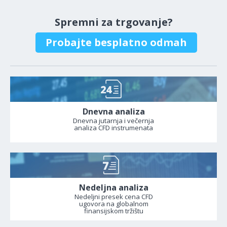
Spremni za trgovanje?
Probajte besplatno odmah
Dnevna analiza
Dnevna jutarnja i večernja
analiza CFD instrumenata
Nedeljna analiza
Nedeljni presek cena CFD
ugovora na globalnom
finansijskom tržištu