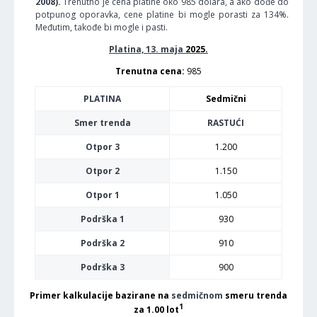
2008).
Trenutno je cena platine oko 985 dolara, a ako dođe do
potpunog oporavka, cene platine bi mogle porasti za 134%.
Međutim, takođe bi mogle i pasti.
Platina, 13. maja
2025.
Trenutna cena:
985
PLATINA
Sedmični
Smer trenda
RASTUĆI
Otpor 3
1.200
Otpor 2
1.150
Otpor 1
1.050
Podrška 1
930
Podrška 2
910
Podrška 3
900
Primer kalkulacije bazirane na
sedmičnom
smeru trenda
1
za 1.00 lot