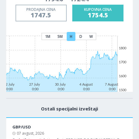
PRODAJNA CENA
KUPOVNA CENA
1747.5
1754.5
1M
5M
H
D
W
1800
1700
1600
22 July
27 July
30 July
4 August
7 August
0:00
0:00
0:00
0:00
0:00
1500
Ostali specijalni izveštaji
GBP/USD
07 avgust, 2026