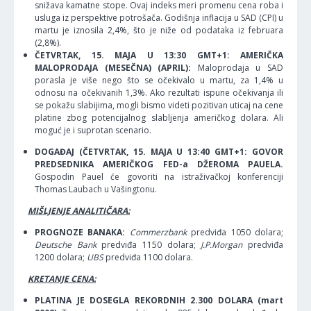
snižava kamatne stope. Ovaj indeks meri promenu cena roba i
usluga iz perspektive potrošača. Godišnja inflacija u SAD (CPI) u
martu je iznosila 2,4%, što je niže od podataka iz februara
(2,8%).
ČETVRTAK, 15. MAJA U 13:30 GMT+1: AMERIČKA
MALOPRODAJA (MESEČNA) (APRIL):
Maloprodaja u SAD
porasla je više nego što se očekivalo u martu, za 1,4% u
odnosu na očekivanih 1,3%. Ako rezultati ispune očekivanja ili
se pokažu slabijima, mogli bismo videti pozitivan uticaj na cene
platine zbog potencijalnog slabljenja američkog dolara. Ali
moguć je i suprotan scenario.
DOGAĐAJ (ČETVRTAK, 15. MAJA U 13:40 GMT+1: GOVOR
PREDSEDNIKA AMERIČKOG FED-a DŽEROMA PAUELA.
Gospodin Pauel će govoriti na istraživačkoj konferenciji
Thomas Laubach u Vašingtonu.
MIŠLJENJE ANALITIČARA:
PROGNOZE BANAKA:
Commerzbank
predviđa 1050 dolara;
Deutsche Bank
predviđa 1150 dolara;
J.P.Morgan
predviđa
1200 dolara;
UBS
predviđa 1100 dolara.
KRETANJE CENA:
PLATINA JE DOSEGLA REKORDNIH 2.300 DOLARA (mart