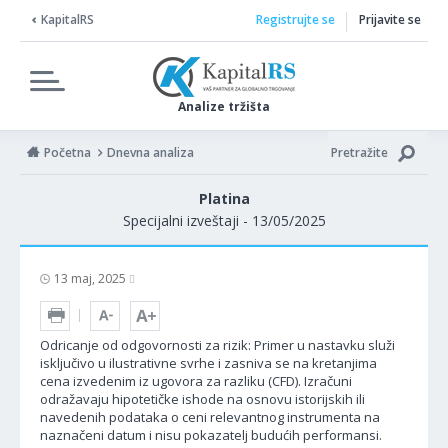
KapitalRS
Registrujte se
Prijavite se
Analize tržišta
Početna
Dnevna analiza
Pretražite
Platina
Specijalni izveštaji - 13/05/2025
13 maj, 2025
Odricanje od odgovornosti za rizik: Primer u nastavku služi
isključivo u ilustrativne svrhe i zasniva se na kretanjima
cena izvedenim iz ugovora za razliku (CFD). Izračuni
odražavaju hipotetičke ishode na osnovu istorijskih ili
navedenih podataka o ceni relevantnog instrumenta na
naznačeni datum i nisu pokazatelj budućih performansi.