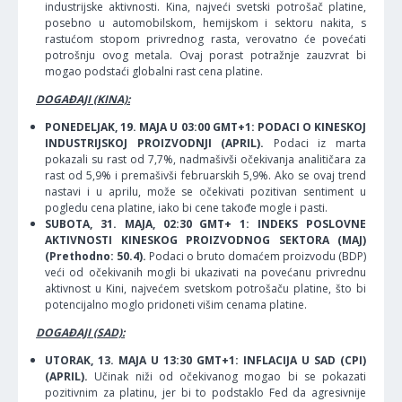
industrijske aktivnosti. Kina, najveći svetski potrošač platine,
posebno u automobilskom, hemijskom i sektoru nakita, s
rastućom stopom privrednog rasta, verovatno će povećati
potrošnju ovog metala. Ovaj porast potražnje zauzvrat bi
mogao podstaći globalni rast cena platine.
DOGAĐAJI (KINA):
PONEDELJAK, 19. MAJA U 03:00 GMT+1: PODACI O KINESKOJ
INDUSTRIJSKOJ PROIZVODNJI (APRIL).
Podaci iz marta
pokazali su rast od 7,7%, nadmašivši očekivanja analitičara za
rast od 5,9% i premašivši februarskih 5,9%. Ako se ovaj trend
nastavi i u aprilu, može se očekivati pozitivan sentiment u
pogledu cena platine, iako bi cene takođe mogle i pasti.
SUBOTA, 31. MAJA, 02:30 GMT+ 1: INDEKS POSLOVNE
AKTIVNOSTI KINESKOG PROIZVODNOG SEKTORA (MAJ)
(Prethodno: 50.4).
Podaci o bruto domaćem proizvodu (BDP)
veći od očekivanih mogli bi ukazivati na povećanu privrednu
aktivnost u Kini, najvećem svetskom potrošaču platine, što bi
potencijalno moglo pridoneti višim cenama platine.
DOGAĐAJI (SAD):
UTORAK, 13. MAJA U 13:30 GMT+1: INFLACIJA U SAD (CPI)
(APRIL).
Učinak niži od očekivanog mogao bi se pokazati
pozitivnim za platinu, jer bi to podstaklo Fed da agresivnije