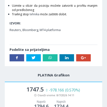
Uzmite u obzir da poziciju možete zatvoriti u profitu manjim
od predloženog
Trailing stop
tehnika
može zaštititi dobit.
IZVORI:
Reuters, Bloomberg, MT4 platforma
Podelite sa prijateljima
PLATINA Grafikon
1747.5
-978.166
(0.570%)
Osveži vreme:
8/7/2026 14:11
Najviši
Najniži
1794.6
1724.4