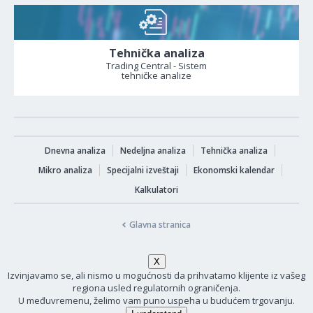
Tehnička analiza
Trading Central - Sistem
tehničke analize
Dnevna analiza
Nedeljna analiza
Tehnička analiza
Mikro analiza
Specijalni izveštaji
Ekonomski kalendar
Kalkulatori
Glavna stranica
Izvinjavamo se, ali nismo u mogućnosti da prihvatamo klijente iz vašeg
regiona usled regulatornih ograničenja.
U međuvremenu, želimo vam puno uspeha u budućem trgovanju.