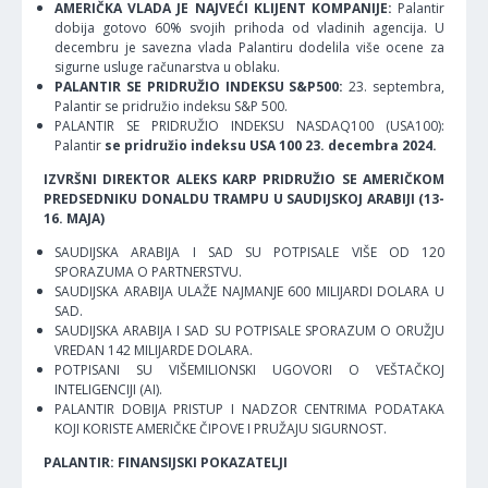
AMERIČKA VLADA JE NAJVEĆI KLIJENT KOMPANIJE:
Palantir
dobija gotovo 60% svojih prihoda od vladinih agencija. U
decembru je savezna vlada Palantiru dodelila više ocene za
sigurne usluge računarstva u oblaku.
PALANTIR SE PRIDRUŽIO INDEKSU S&P500:
23. septembra,
Palantir se pridružio indeksu S&P 500.
PALANTIR SE PRIDRUŽIO INDEKSU NASDAQ100 (USA100):
Palantir
se pridružio indeksu USA 100 23. decembra 2024.
IZVRŠNI DIREKTOR ALEKS KARP PRIDRUŽIO SE AMERIČKOM
PREDSEDNIKU DONALDU TRAMPU U SAUDIJSKOJ ARABIJI (13-
16. MAJA)
SAUDIJSKA ARABIJA I SAD SU POTPISALE VIŠE OD 120
SPORAZUMA O PARTNERSTVU.
SAUDIJSKA ARABIJA ULAŽE NAJMANJE 600 MILIJARDI DOLARA U
SAD.
SAUDIJSKA ARABIJA I SAD SU POTPISALE SPORAZUM O ORUŽJU
VREDAN 142 MILIJARDE DOLARA.
POTPISANI SU VIŠEMILIONSKI UGOVORI O VEŠTAČKOJ
INTELIGENCIJI (AI).
PALANTIR DOBIJA PRISTUP I NADZOR CENTRIMA PODATAKA
KOJI KORISTE AMERIČKE ČIPOVE I PRUŽAJU SIGURNOST.
PALANTIR: FINANSIJSKI POKAZATELJI