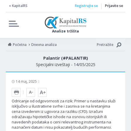
KapitalRS
Registrujte se
Prijavite se
Analize tržišta
Početna
Dnevna analiza
Pretražite
Palantir (#PALANTIR)
Specijalni izveštaji - 14/05/2025
14 maj, 2025
Odricanje od odgovornosti za rizik: Primer u nastavku služi
isključivo u ilustrativne svrhe i zasniva se na kretanjima
cena izvedenim iz ugovora za razliku (CFD). Izračuni
odražavaju hipotetičke ishode na osnovu istorijskih ili
navedenih podataka o ceni relevantnog instrumenta na
naznačeni datum i nisu pokazatelj budućih performansi.