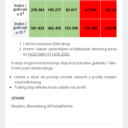
Dobit /
gubitak
270.384
195.277
82.617
-67.596
-86.373
-
2
u
£
Dobit /
gubitak
501.833
362.435
153.338
-125,458
-160,308
-
2
u C$
1,00 lot označava 5000 akcija
Vreme i datum upotrebljeni za kalkulacije deviznog kursa
su
14:20 (GMT+1) 14.05.2025.
Postoji mogućnost korišćenja Stop-loss (zaustavi gubitak) i Take-
Profit (uzmi dobit) naloga.
Uzmite u obzir da poziciju možete zatvoriti u profitu manjim
od predloženog.
Trailing stop tehnika može zaštititi vaš profit.
IZVORI:
Reuters, Bloomberg, MT4 platforma