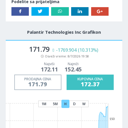
Podelite sa prijateljima
Palantir Technologies Inc Grafikon
171.79
-1769.904
(10.313%)
Osveži vreme:
8/7/2026 19:58
Najviši
Najniži
172.11
152.45
PRODAJNA CENA
KUPOVNA CENA
171.79
172.37
1M
5M
H
D
W
150