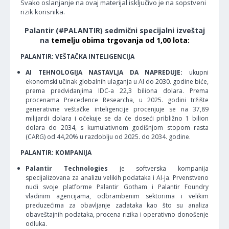
Svako oslanjanje na ovaj materijal isključivo je na sopstveni
rizik korisnika.
Palantir (#PALANTIR) sedmični specijalni izveštaj
na
temelju obima trgovanja od 1,00 lota:
PALANTIR: VEŠTAČKA INTELIGENCIJA
AI TEHNOLOGIJA NASTAVLJA DA NAPREDUJE:
ukupni
ekonomski učinak globalnih ulaganja u AI do 2030. godine biće,
prema predviđanjima IDC-a 22,3 biliona dolara. Prema
procenama Precedence Researcha, u 2025. godini tržište
generativne veštačke inteligencije procenjuje se na 37,89
milijardi dolara i očekuje se da će doseći približno 1 bilion
dolara do 2034, s kumulativnom godišnjom stopom rasta
(CARG) od 44,20% u razdoblju od 2025. do 2034. godine.
PALANTIR: KOMPANIJA
Palantir Technologies
je softverska kompanija
specijalizovana za analizu velikih podataka i AI-ja. Prvenstveno
nudi svoje platforme Palantir Gotham i Palantir Foundry
vladinim agencijama, odbrambenim sektorima i velikim
preduzećima za obavljanje zadataka kao što su analiza
obaveštajnih podataka, procena rizika i operativno donošenje
odluka.