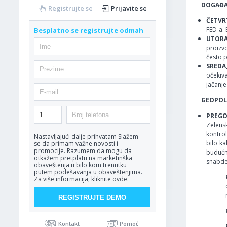
DOGAĐAJ
Registrujte se
Prijavite se
ČETVRT
FED-a. 
Besplatno se registrujte odmah
UTORA
proizvo
često p
SREDA
očekiv
jačanje
GEOPOLI
PREGO
Zelensk
kontrol
Nastavljajući dalje prihvatam
Slažem
bilo ka
se da primam važne novosti i
promocije. Razumem da mogu da
budućno
otkažem pretplatu na marketinška
snabdev
obaveštenja u bilo kom trenutku
putem podešavanja u obaveštenjima.
Za više informacija,
kliknite ovde
.
Kontakt
Pomoć