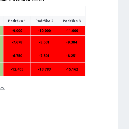
Podrška 1
Podrška 2
Podrška 3
-9.000
-10.000
-11.000
-7.678
-8.531
-9.384
-6.750
-7.501
-8.251
-12.405
-13.783
-15.162
25.