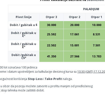
PALADIJUM
Pivot linije
Otpor 3
Otpor 2
Otpor 1
Dobit / gubitak u $
30.000
20.000
10.000
Dobit / gubitak u
25.592
17.061
8.531
€²
Dobit / gubitak u
22.502
15.001
7.501
£²
Dobit /gubitak u
41.350
27.566
13.783
C$
²
,00 lot označava 100 jedinica
reme i datum upotrebljeni za kalkulacije deviznog kursa su
10:30 (GMT) 17.12.20
mogućnost korišćenja
Stop-Loss
i
Take-Profit
naloga.
u obzir da poziciju možete zatvoriti u profitu manjim od predloženog
g stop tehnika može zaštititi dobit.