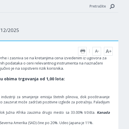
Pretražite
7/12/2025
 svrhe i zasniva se na kretanjima cena izvedenim iz ugovora za
edenih podataka o ceni relevantnog instrumenta na naznačeni
učivo je na sopstveni rizik korisnika.
ju obima trgovanja od 1,00 lota:
industriji za smanjenje emisija štetnih plinova, dok pooštravanje
što zauzvrat može zadržati pozitivne izglede za potražnju. Paladijum
dok Južna Afrika zauzima drugo mesto sa 33.00% tržišta.
Kanada
 Severna Amerika (SAD) čine po 20%. Udeo Japana je 11%.