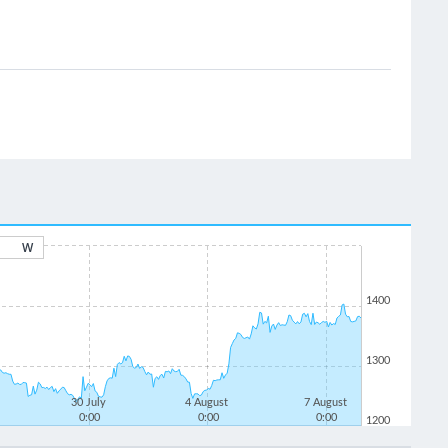
W
1400
1300
30 July
4 August
7 August
0:00
0:00
0:00
1200