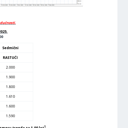
udućnosti.
2025.
00
Sedmični
RASTUĆI
2.000
1.900
1.800
1.610
1.600
1.590
1
smeru trenda za 1.00 lot