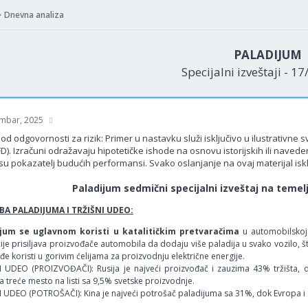
Dnevna analiza
PALADIJUM
Specijalni izveštaji - 1
mbar, 2025
od odgovornosti za rizik: Primer u nastavku služi isključivo u ilustrativne
FD). Izračuni odražavaju hipotetičke ishode na osnovu istorijskih ili nav
su pokazatelj budućih performansi. Svako oslanjanje na ovaj materijal isklj
Paladijum sedmični specijalni izveštaj na temel
A PALADIJUMA I TRŽIŠNI UDEO:
jum se uglavnom koristi u katalitičkim pretvaračima
u automobilskoj 
ije prisiljava proizvođače automobila da dodaju više paladija u svako vozilo, 
đe koristi u gorivim ćelijama za proizvodnju električne energije.
I UDEO (PROIZVOĐAČI): Rusija je najveći proizvođač i zauzima 43% tržišta, 
 treće mesto na listi sa 9,5% svetske proizvodnje.
I UDEO (POTROŠAČI): Kina je najveći potrošač paladijuma sa 31%, dok Evropa i