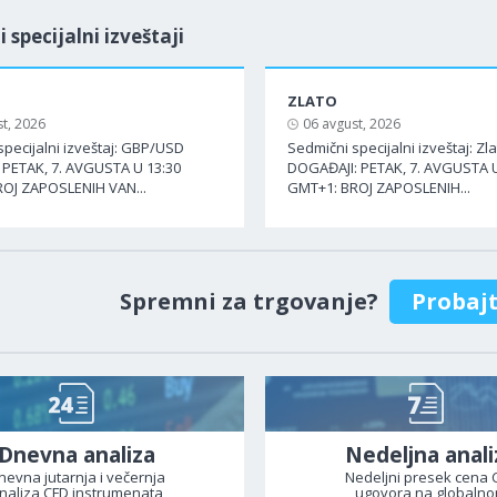
i specijalni izveštaji
ZLATO
t, 2026
06 avgust, 2026
specijalni izveštaj: GBP/USD
Sedmični specijalni izveštaj: Zl
PETAK, 7. AVGUSTA U 13:30
DOGAĐAJI: PETAK, 7. AVGUSTA U
OJ ZAPOSLENIH VAN...
GMT+1: BROJ ZAPOSLENIH...
Spremni za trgovanje?
Probaj
Dnevna analiza
Nedeljna anali
nevna jutarnja i večernja
Nedeljni presek cena 
naliza CFD instrumenata
ugovora na globaln