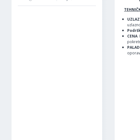
TEHNIČK
UZLAZ
uzlazno
Podršk
CENA 
pokretn
PALAD
oporav