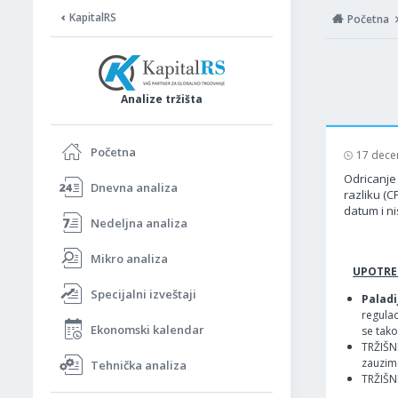
KapitalRS
Početna
Analize tržišta
Početna
17 dece
Odricanje 
Dnevna analiza
razliku (C
datum i ni
Nedeljna analiza
Mikro analiza
UPOTREB
Specijalni izveštaji
Paladi
regulac
Ekonomski kalendar
se tako
TRŽIŠN
zauzima
Tehnička analiza
TRŽIŠN