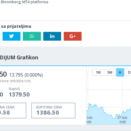
, Bloomberg, MT4 platforma
 sa prijateljima
DIJUM Grafikon
50
1M
5M
H
D
13.795
(0.000%)
vreme:
8/9/2026 5:55
Najniži
0
1379.50
NA CENA
KUPOVNA CENA
9.50
1386.50
22 July
27 July
0:00
0:00