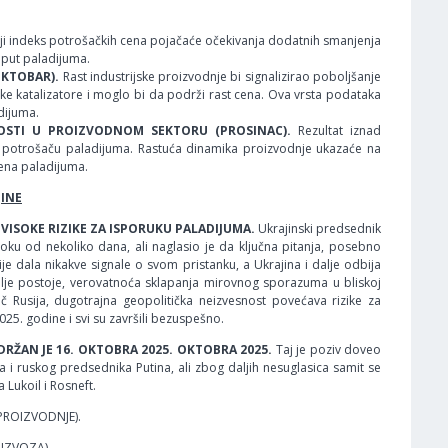
ji indeks potrošačkih cena pojačaće očekivanja dodatnih smanjenja
oput paladijuma.
OKTOBAR).
Rast industrijske proizvodnje bi signalizirao poboljšanje
čke katalizatore i moglo bi da podrži rast cena. Ova vrsta podataka
dijuma.
VNOSTI U PROIZVODNOM SEKTORU (PROSINAC).
Rezultat iznad
om potrošaču paladijuma. Rastuća dinamika proizvodnje ukazaće na
cena paladijuma.
JINE
VISOKE RIZIKE ZA ISPORUKU PALADIJUMA.
Ukrajinski predsednik
roku od nekoliko dana, ali naglasio je da ključna pitanja, posebno
ije dala nikakve signale o svom pristanku, a Ukrajina i dalje odbija
i dalje postoje, verovatnoća sklapanja mirovnog sporazuma u bliskoj
đač Rusija, dugotrajna geopolitička neizvesnost povećava rizike za
025. godine i svi su završili bezuspešno.
RŽAN JE 16. OKTOBRA 2025. OKTOBRA 2025.
Taj je poziv doveo
ruskog predsednika Putina, ali zbog daljih nesuglasica samit se
Lukoil i Rosneft.
PROIZVODNJE).
IZVOZA).