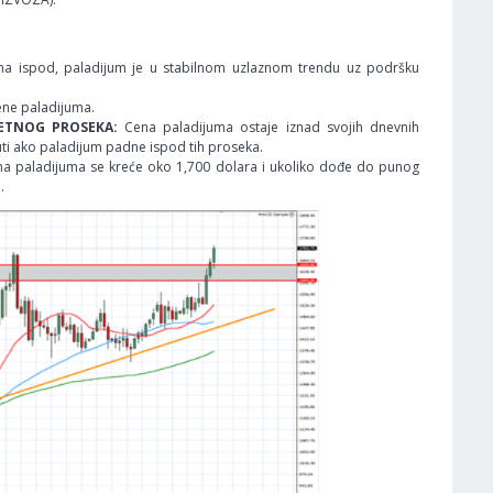
na ispod, paladijum je u stabilnom uzlaznom trendu uz podršku
ene paladijuma.
ETNOG PROSEKA:
Cena paladijuma ostaje iznad svojih dnevnih
uti ako paladijum padne ispod tih proseka.
a paladijuma se kreće oko 1,700 dolara i ukoliko dođe do punog
.