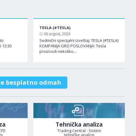
TESLA (#TESLA)
06 avgust, 2026
ato
Sedmični specijalni izveštaj: TESLA (#TESLA)
 13:30
KOMPANIJA GRO POSLOVANJA: Tesla
proizvodi nekoliko...
te besplatno odmah
za
Tehnička analiza
CFD
Trading Central - Sistem
om
tehničke analize