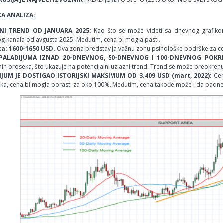
A ANALIZA:
NI TREND OD JANUARA 2025:
Kao što se može videti sa dnevnog grafiko
g kanala od avgusta 2025. Međutim, cena bi mogla pasti.
a: 1600-1650 USD.
Ova zona predstavlja važnu zonu psihološke podrške za c
PALADIJUMA IZNAD 20-DNEVNOG, 50-DNEVNOG I 100-DNEVNOG POKR
ih proseka, što ukazuje na potencijalni uzlazni trend. Trend se može preokren
IJUM JE DOSTIGAO ISTORIJSKI MAKSIMUM OD 3.409 USD (mart, 2022):
Cen
ka, cena bi mogla porasti za oko 100%. Međutim, cena takođe može i da padne