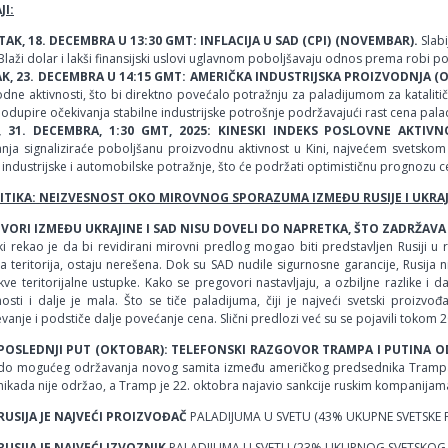
I:
AK, 18. DECEMBRA U 13:30 GMT: INFLACIJA U SAD (CPI) (NOVEMBAR).
Slabi
Blaži dolar i lakši finansijski uslovi uglavnom poboljšavaju odnos prema robi p
K, 23. DECEMBRA U 14:15 GMT: AMERIČKA INDUSTRIJSKA PROIZVODNJA (
dne aktivnosti, što bi direktno povećalo potražnju za paladijumom za kataliti
odupire očekivanja stabilne industrijske potrošnje podržavajući rast cena pala
, 31. DECEMBRA, 1:30 GMT, 2025: KINESKI INDEKS POSLOVNE AKTI
anja signaliziraće poboljšanu proizvodnu aktivnost u Kini, najvećem svetsk
 industrijske i automobilske potražnje, što će podržati optimističnu prognozu 
TIKA: NEIZVESNOST OKO MIROVNOG SPORAZUMA IZMEĐU RUSIJE I UKRA
VORI IZMEĐU UKRAJINE I SAD NISU DOVELI DO NAPRETKA, ŠTO ZADRŽAVA 
i rekao je da bi revidirani mirovni predlog mogao biti predstavljen Rusiji u 
a teritorija, ostaju nerešena. Dok su SAD nudile sigurnosne garancije, Rusija n
kve teritorijalne ustupke. Kako se pregovori nastavljaju, a ozbiljne razlike 
sti i dalje je mala. Što se tiče paladijuma, čiji je najveći svetski proizvo
anje i podstiče dalje povećanje cena. Slični predlozi već su se pojavili tokom 2
POSLEDNJI PUT (OKTOBAR): TELEFONSKI RAZGOVOR TRAMPA I PUTINA OD
do mogućeg održavanja novog samita između američkog predsednika Trampa i 
nikada nije održao, a Tramp je 22. oktobra najavio sankcije ruskim kompanijama 
RUSIJA JE NAJVEĆI PROIZVOĐAČ
PALADIJUMA U SVETU (43% UKUPNE SVETSKE 
RUSIJA JE NAJVEĆI IZVOZNIK
PALADIJUMA U SVETU (23% UKUPNOG SVETSKOG 