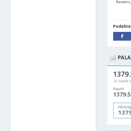
Reuters
Podelite
PALA
1379.
Osveži 
Najviši
1379.5
PRODAJ
137