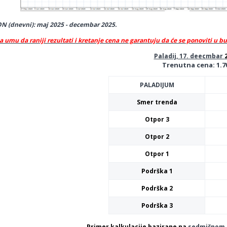
N (dnevni): maj 2025 - decembar 2025.
a umu da raniji rezultati i kretanje cena ne garantuju da će se ponoviti u b
Paladij, 17. deecmbar
Trenutna cena: 1.7
PALADIJUM
Smer trenda
Otpor 3
Otpor 2
Otpor 1
Podrška 1
Podrška 2
Podrška 3
Primer kalkulacije bazirane na
sedmičnom