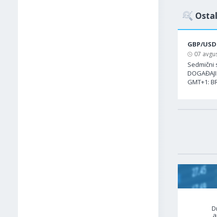
Ostal
GBP/USD
07 avgus
Sedmični 
DOGAĐAJI 
GMT+1: BR
D
a