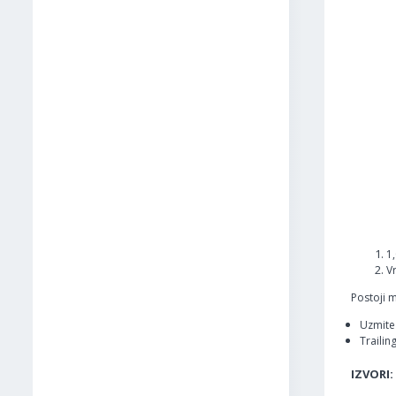
1
V
Postoji 
Uzmite 
Trailin
IZVORI: