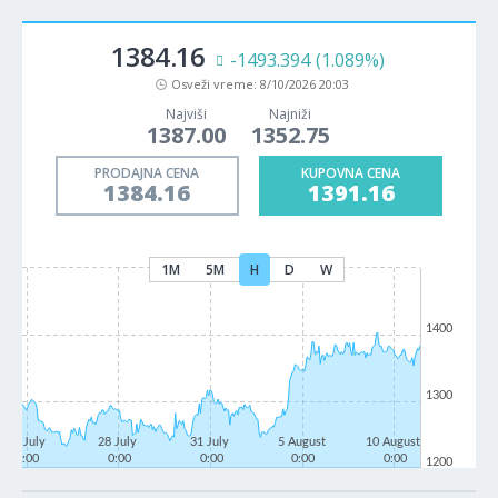
1384.16
-1493.394
(1.089%)
Osveži vreme:
8/10/2026 20:03
Najviši
Najniži
1387.00
1352.75
PRODAJNA CENA
KUPOVNA CENA
1384.16
1391.16
1M
5M
H
D
W
1400
1300
23 July
28 July
31 July
5 August
10 August
0:00
0:00
0:00
0:00
0:00
1200