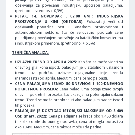
očekivanja za povećanu industrijsku upotrebu paladijuma.
(prethodna vrednost: -0,3%)
PETAK, 14. NOVEMBAR , 02:00 GMT: INDUSTRIJSKA
PROIZVODNJA U KINI (OKTOBAR):
Pokazatelji veći od
očekivanih potvrdiće rast u kineskom proizvodnom i
automobilskom sektoru, što će verovatno podržati cene
paladijuma povećanjem potražnje za katalitičkim konverterima
i industrijskom primenom. (prethodno: + 6,5%)
TEHNIČKA ANALIZA:
UZLAZNI TREND OD APRILA 2025:
Kao što se može videti sa
dnevnog grafikona ispod, paladijum je u stabilnom uzlaznom
trendu uz podršku uzlazne dijagonalne linije trenda
(narandžasta) od aprila. Međutim, cena bi mogla pasti.
CENA PALADIJUMA IZNAD 50-DNEVNOG I 100-DNEVNOG
POKRETNOG PROSEKA:
Cena paladijuma ostaje iznad svojih
dnevnih pokretnih proseka, što ukazuje na potencijalni uzlazni
trend. Trend se može preokrenuti ako paladijum padne ispod
tih proseka.
PALADIJUM JE DOSTIGAO ISTORIJSKI MAKSIMUM OD 3.409
USD (mart, 2022):
Cena paladijuma se kreće oko 1,460 dolara
i ukoliko dođe do punog oporavka, cena bi mogla porasti za
oko 134%. Međutim, cena takođe može i da padne.