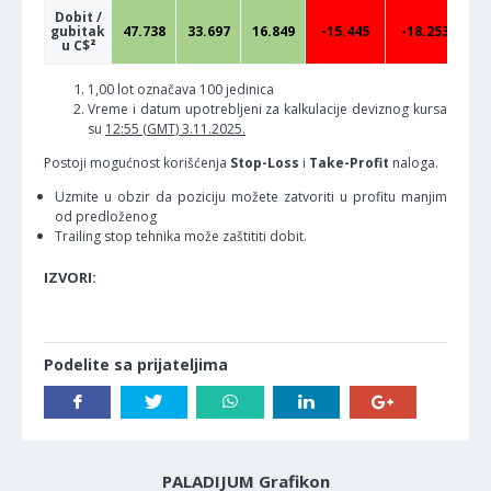
Dobit /
gubitak
47.738
33.697
16.849
-15.445
-18.253
-
u C$
²
1,00 lot označava 100 jedinica
Vreme i datum upotrebljeni za kalkulacije deviznog kursa
su
12:55 (GMT) 3.11.2025.
Postoji mogućnost korišćenja
Stop-Loss
i
Take-Profit
naloga.
Uzmite u obzir da poziciju možete zatvoriti u profitu manjim
od predloženog
Trailing stop tehnika može zaštititi dobit.
IZVORI:
Podelite sa prijateljima
PALADIJUM Grafikon