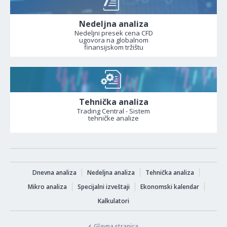
Nedeljna analiza
Nedeljni presek cena CFD
ugovora na globalnom
finansijskom tržištu
Tehnička analiza
Trading Central - Sistem
tehničke analize
Dnevna analiza
Nedeljna analiza
Tehnička analiza
Mikro analiza
Specijalni izveštaji
Ekonomski kalendar
Kalkulatori
Glavna stranica