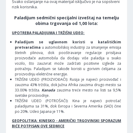
Svako oslanjanje na ovaj materijal isključivo je na sopstveni
rizik korisnika.
Paladijum sedmični specijalni izveštaj na temelju
obima trgovanja od 1,00 lota:
UPOTREBA PALADIJUMA I TRŽIŠNI UDEO:
Paladijum se uglavnom koristi u katalitičkim
pretvaračima
u automobilskoj industriji za smanjenje emisija
štetnih plinova, dok pooštravanje regulacije prisiljava
proizvođače automobila da dodaju više paladija u svako
vozilo, što zauzvrat može zadržati pozitivne izglede za
potražnju. Paladijum se takođe koristi u gorivim ćelijama za
proizvodnju električne energije.
TRŽIŠNI UDEO (PROIZVOĐAČI): Rusija je najveći proizvođač i
zauzima 43% tržišta, dok Južna Afrika zauzima drugo mesto sa
33.00% tržišta.
Kanada
zauzima treće mesto na listi sa 9,5%
svetske proizvodnje.
TRŽIŠNI UDEO (POTROŠAČI): Kina je najveći potrošač
paladijuma sa 31%, dok Evropa i Severna Amerika (SAD) čine
po 20%. Udeo Japana je 11%.
GEOPOLITIKA: KINESKO - AMERIČKI TRGOVINSKI SPORAZUM
BIĆE POTPISAN OVE SEDMICE