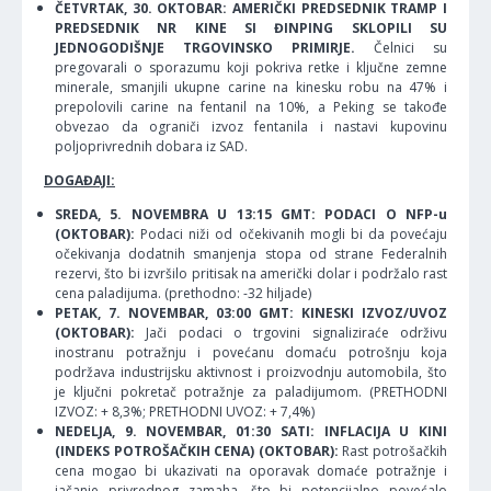
ČETVRTAK, 30. OKTOBAR: AMERIČKI PREDSEDNIK TRAMP I
PREDSEDNIK NR KINE SI ĐINPING SKLOPILI SU
JEDNOGODIŠNJE TRGOVINSKO PRIMIRJE.
Čelnici su
pregovarali o sporazumu koji pokriva retke i ključne zemne
minerale, smanjili ukupne carine na kinesku robu na 47% i
prepolovili carine na fentanil na 10%, a Peking se takođe
obvezao da ograniči izvoz fentanila i nastavi kupovinu
poljoprivrednih dobara iz SAD.
DOGAĐAJI:
SREDA, 5. NOVEMBRA U 13:15 GMT: PODACI O NFP-u
(OKTOBAR):
Podaci niži od očekivanih mogli bi da povećaju
očekivanja dodatnih smanjenja stopa od strane Federalnih
rezervi, što bi izvršilo pritisak na američki dolar i podržalo rast
cena paladijuma. (prethodno: -32 hiljade)
PETAK, 7. NOVEMBAR, 03:00 GMT: KINESKI IZVOZ/UVOZ
(OKTOBAR):
Jači podaci o trgovini signaliziraće održivu
inostranu potražnju i povećanu domaću potrošnju koja
podržava industrijsku aktivnost i proizvodnju automobila, što
je ključni pokretač potražnje za paladijumom. (PRETHODNI
IZVOZ: + 8,3%; PRETHODNI UVOZ: + 7,4%)
NEDELJA, 9. NOVEMBAR, 01:30 SATI: INFLACIJA U KINI
(INDEKS POTROŠAČKIH CENA) (OKTOBAR):
Rast potrošačkih
cena mogao bi ukazivati na oporavak domaće potražnje i
jačanje privrednog zamaha, što bi potencijalno povećalo