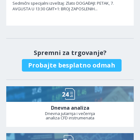
Sedmični specijalni izveštaj: Zlato DOGAĐAJI: PETAK, 7.
AVGUSTA U 13:30 GMT+1: BROJ ZAPOSLENIH...
Spremni za trgovanje?
Probajte besplatno odmah
Dnevna analiza
Dnevna jutarnja i večernja
analiza CFD instrumenata