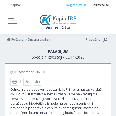
KapitalRS
Registrujte se
Prijavite se
Analize tržišta
Početna
Dnevna analiza
Pretražite
PALADIJUM
Specijalni izveštaji - 03/11/2025
03 novembar, 2025
Odricanje od odgovornosti za rizik: Primer u nastavku služi
isključivo u ilustrativne svrhe i zasniva se na kretanjima
cena izvedenim iz ugovora za razliku (CFD). Izračuni
odražavaju hipotetičke ishode na osnovu istorijskih ili
navedenih podataka o ceni relevantnog instrumenta na
naznačeni datum i nisu pokazatelj budućih performansi.