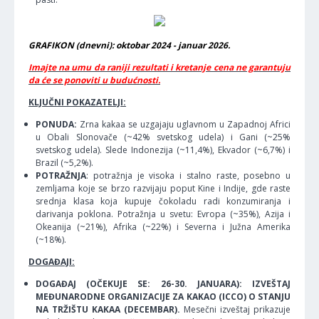
GRAFIKON (dnevni): oktobar 2024 - januar 2026.
Imajte na umu da raniji rezultati i kretanje cena ne garantuju
da će se ponoviti u budućnosti.
KLJUČNI POKAZATELJI:
PONUDA:
Zrna kakaa se uzgajaju uglavnom u Zapadnoj Africi
u Obali Slonovače (~42% svetskog udela) i Gani (~25%
svetskog udela). Slede Indonezija (~11,4%), Ekvador (~6,7%) i
Brazil (~5,2%).
POTRAŽNJA
: potražnja je visoka i stalno raste, posebno u
zemljama koje se brzo razvijaju poput Kine i Indije, gde raste
srednja klasa koja kupuje čokoladu radi konzumiranja i
darivanja poklona. Potražnja u svetu: Evropa (~35%), Azija i
Okeanija (~21%), Afrika (~22%) i Severna i Južna Amerika
(~18%).
DOGAĐAJI:
DOGAĐAJ (OČEKUJE SE: 26-30. JANUARA): IZVEŠTAJ
MEĐUNARODNE ORGANIZACIJE ZA KAKAO (ICCO) O STANJU
NA TRŽIŠTU KAKAA (DECEMBAR).
Mesečni izveštaj prikazuje