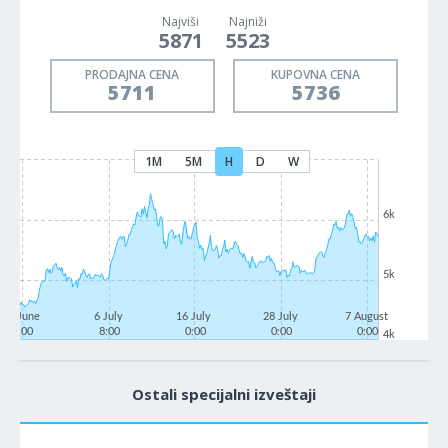
Najviši
Najniži
5871
5523
PRODAJNA CENA
KUPOVNA CENA
5711
5736
1M
5M
H
D
W
6k
5k
23 June
6 July
16 July
28 July
7 August
0:00
8:00
0:00
0:00
0:00
4k
Ostali specijalni izveštaji