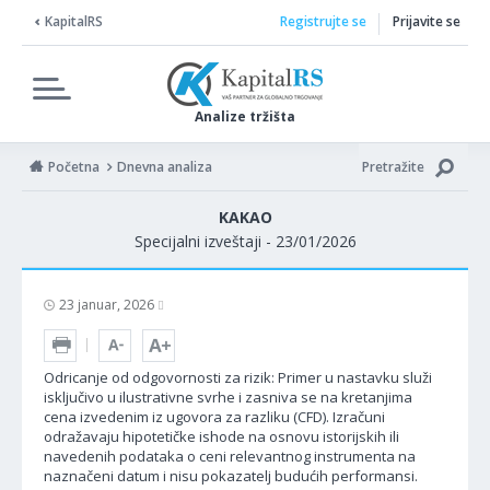
KapitalRS
Registrujte se
Prijavite se
Analize tržišta
Početna
Dnevna analiza
Pretražite
KAKAO
Specijalni izveštaji - 23/01/2026
23 januar, 2026
Odricanje od odgovornosti za rizik: Primer u nastavku služi
isključivo u ilustrativne svrhe i zasniva se na kretanjima
cena izvedenim iz ugovora za razliku (CFD). Izračuni
odražavaju hipotetičke ishode na osnovu istorijskih ili
navedenih podataka o ceni relevantnog instrumenta na
naznačeni datum i nisu pokazatelj budućih performansi.