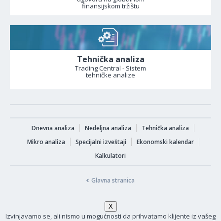
finansijskom tržištu
Tehnička analiza
Trading Central - Sistem
tehničke analize
Dnevna analiza
Nedeljna analiza
Tehnička analiza
Mikro analiza
Specijalni izveštaji
Ekonomski kalendar
Kalkulatori
Glavna stranica
Izvinjavamo se, ali nismo u mogućnosti da prihvatamo klijente iz vašeg