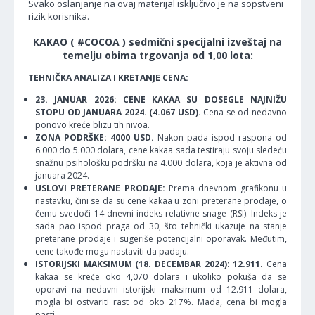
Svako oslanjanje na ovaj materijal isključivo je na sopstveni
rizik korisnika.
KAKAO ( #COCOA ) sedmični specijalni izveštaj na
temelju obima trgovanja od 1,00 lota:
TEHNIČKA ANALIZA I KRETANJE CENA:
23. JANUAR 2026: CENE KAKAA SU DOSEGLE NAJNIŽU
STOPU OD JANUARA 2024. (4.067 USD).
Cena se od nedavno
ponovo kreće blizu tih nivoa.
ZONA PODRŠKE: 4000 USD.
Nakon pada ispod raspona od
6.000 do 5.000 dolara, cene kakaa sada testiraju svoju sledeću
snažnu psihološku podršku na 4.000 dolara, koja je aktivna od
januara 2024.
USLOVI PRETERANE PRODAJE:
Prema dnevnom grafikonu u
nastavku, čini se da su cene kakaa u zoni preterane prodaje, o
čemu svedoči 14-dnevni indeks relativne snage (RSI). Indeks je
sada pao ispod praga od 30, što tehnički ukazuje na stanje
preterane prodaje i sugeriše potencijalni oporavak. Međutim,
cene takođe mogu nastaviti da padaju.
ISTORIJSKI MAKSIMUM (18. DECEMBAR 2024): 12.911.
Cena
kakaa se kreće oko 4,070 dolara i ukoliko pokuša da se
oporavi na nedavni istorijski maksimum od 12.911 dolara,
mogla bi ostvariti rast od oko 217%. Mada, cena bi mogla
pasti.