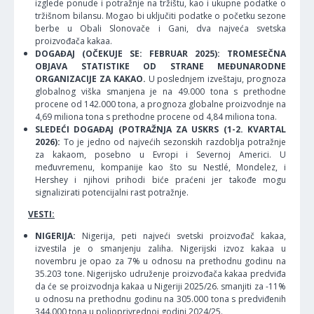
izglede ponude i potražnje na tržištu, kao i ukupne podatke o
tržišnom bilansu. Mogao bi uključiti podatke o početku sezone
berbe u Obali Slonovače i Gani, dva najveća svetska
proizvođača kakaa.
DOGAĐAJ (OČEKUJE SE: FEBRUAR 2025): TROMESEČNA
OBJAVA STATISTIKE OD STRANE MEĐUNARODNE
ORGANIZACIJE ZA KAKAO.
U poslednjem izveštaju, prognoza
globalnog viška smanjena je na 49.000 tona s prethodne
procene od 142.000 tona, a prognoza globalne proizvodnje na
4,69 miliona tona s prethodne procene od 4,84 miliona tona.
SLEDEĆI DOGAĐAJ (POTRAŽNJA ZA USKRS (1-2. KVARTAL
2026):
To je jedno od najvećih sezonskih razdoblja potražnje
za kakaom, posebno u Evropi i Severnoj Americi. U
međuvremenu, kompanije kao što su Nestlé, Mondelez, i
Hershey i njihovi prihodi biće praćeni jer takođe mogu
signalizirati potencijalni rast potražnje.
VESTI:
NIGERIJA:
Nigerija, peti najveći svetski proizvođač kakaa,
izvestila je o smanjenju zaliha. Nigerijski izvoz kakaa u
novembru je opao za 7% u odnosu na prethodnu godinu na
35.203 tone. Nigerijsko udruženje proizvođača kakaa predviđa
da će se proizvodnja kakaa u Nigeriji 2025/26. smanjiti za -11%
u odnosu na prethodnu godinu na 305.000 tona s predviđenih
344.000 tona u poljoprivrednoj godini 2024/25.