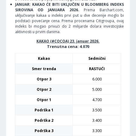
JANUAR: KAKAO ĆE BITI UKLJUČEN U BLOOMBERG INDEKS
SIROVINA OD JANUARA 2026.
Prema Barchart.com,
uključivanje kakaa u indeks prvi put u dve decenije moglo bi
podstaći povećanje cena. Prema procenama Citigroupa, ovaj
indeks bi mogao privući do 2 milijarde dolara investicijske
aktivnosti u prvim danima.
KAKAO (#COCOA) 23. januar 2026.
Trenutna cena: 4.070
Kakao
Sedmični
Smer trenda
RASTUĆI
Otpor 3
6.000
Otpor 2
5.000
Otpor 1
4.700
Podrška 1
3.500
Podrška 2
3.400
Podrška 3
3.300