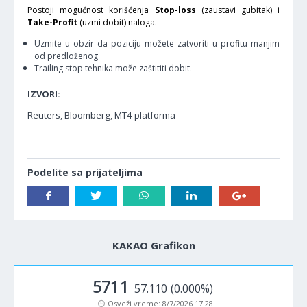
Postoji mogućnost korišćenja
Stop-loss
(zaustavi gubitak) i
Take-Profit
(uzmi dobit) naloga.
Uzmite u obzir da poziciju možete zatvoriti u profitu manjim
od predloženog
Trailing stop tehnika može zaštititi dobit.
IZVORI:
Reuters, Bloomberg, MT4 platforma
Podelite sa prijateljima
KAKAO Grafikon
5711
57.110
(0.000%)
Osveži vreme:
8/7/2026 17:28