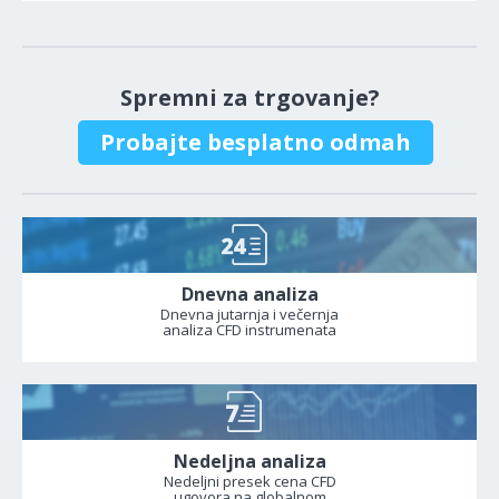
Spremni za trgovanje?
Probajte besplatno odmah
Dnevna analiza
Dnevna jutarnja i večernja
analiza CFD instrumenata
Nedeljna analiza
Nedeljni presek cena CFD
ugovora na globalnom