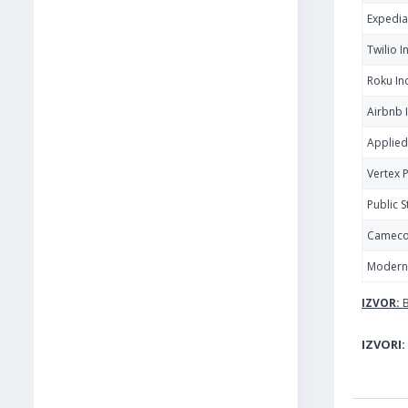
Expedia
Twilio I
Roku In
Airbnb 
Applied
Vertex 
Public 
Cameco
Modern
IZVOR:
B
IZVORI: