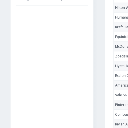
Hilton 
Humana
Kraft H
Equinix 
McDona
Zoetis I
Hyatt H
Exelon 
America
Vale SA
Pinteres
Coinbas
Rivian 