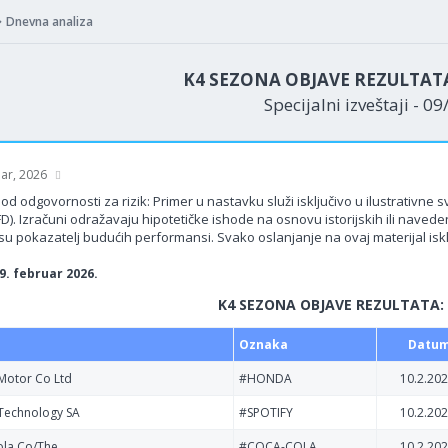
Dnevna analiza
K4 SEZONA OBJAVE REZULTATA: 
Specijalni izveštaji - 0
uar, 2026
od odgovornosti za rizik: Primer u nastavku služi isključivo u ilustrativne
FD). Izračuni odražavaju hipotetičke ishode na osnovu istorijskih ili nav
su pokazatelj budućih performansi. Svako oslanjanje na ovaj materijal isklj
9. februar 2026.
K4 SEZONA OBJAVE REZULTATA: 9
Oznaka
Datu
Motor Co Ltd
#HONDA
10.2.202
 Technology SA
#SPOTIFY
10.2.202
ola Co/The
#COCA-COLA
10.2.202