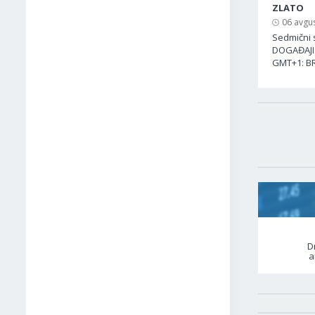
ZLATO
06 avgus
Sedmični s
DOGAĐAJI:
GMT+1: BR
D
a