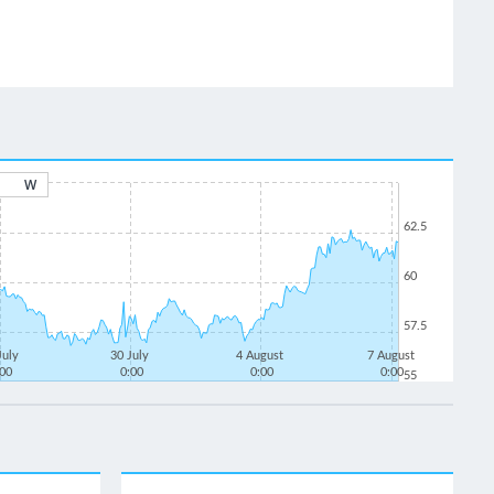
W
62.5
60
57.5
July
30 July
4 August
7 August
:00
0:00
0:00
0:00
55