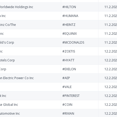
Worldwide Holdings Inc
#HILTON
11.2.202
 Inc
#HUMANA
11.2.202
einz Co/The
#HEINTZ
11.2.202
Inc
#EQUINIX
11.2.202
ld's Corp
#MCDONALDS
11.2.202
nc
#ZOETIS
12.2.202
otels Corp
#HYATT
12.2.202
Corp
#EXELON
12.2.202
n Electric Power Co Inc
#AEP
12.2.202
#VALE
12.2.202
t Inc
#PINTEREST
12.2.202
e Global Inc
#COIN
12.2.202
Automotive Inc
#RIVIAN
12.2.202