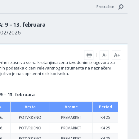
Pretražite
9 – 13. februara
9/02/2026
 svrhe i zasniva se na kretanjima cena izvedenim iz ugovora za
edenih podataka o ceni relevantnog instrumenta na naznačeni
učivo je na sopstveni rizik korisnika.
 – 13. februara
m
Vrsta
Vreme
Period
6.
POTVRĐENO
PREMARKET
K4 25
6.
POTVRĐENO
PREMARKET
K4 25
6.
POTVRĐENO
PREMARKET
K4 25