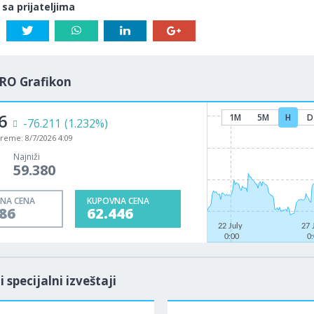
 sa prijateljima
RO Grafikon
6
1M
5M
H
D
-76.211
(1.232%)
vreme:
8/7/2026 4:09
Najniži
59.380
NA CENA
KUPOVNA CENA
86
62.446
22 July
27 
0:00
0
i specijalni izveštaji