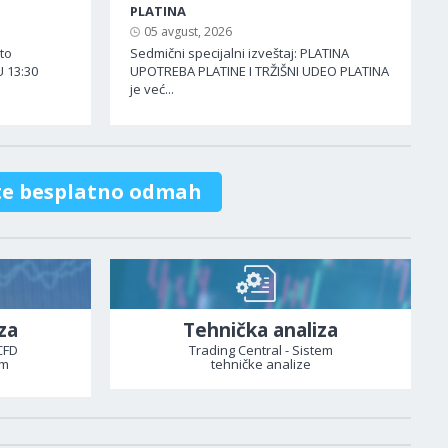
PLATINA
05 avgust, 2026
ato
Sedmični specijalni izveštaj: PLATINA
 13:30
UPOTREBA PLATINE I TRŽIŠNI UDEO PLATINA
je već...
te besplatno odmah
za
Tehnička analiza
CFD
Trading Central - Sistem
om
tehničke analize