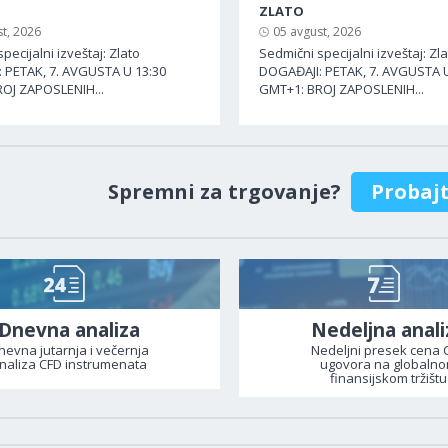
ZLATO
t, 2026
05 avgust, 2026
pecijalni izveštaj: Zlato
Sedmični specijalni izveštaj: Zl
 PETAK, 7. AVGUSTA U 13:30
DOGAĐAJI: PETAK, 7. AVGUSTA U
OJ ZAPOSLENIH...
GMT+1: BROJ ZAPOSLENIH...
Spremni za trgovanje?
Probaj
Dnevna analiza
Nedeljna anali
nevna jutarnja i večernja
Nedeljni presek cena 
naliza CFD instrumenata
ugovora na globaln
finansijskom tržištu