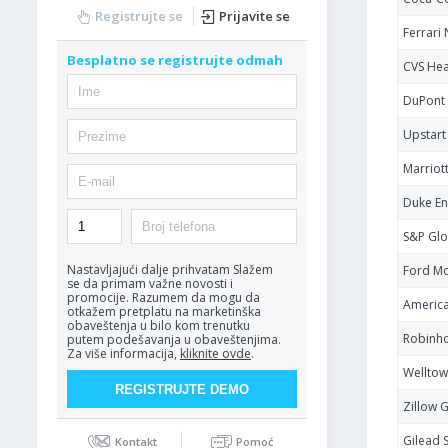
Registrujte se
Prijavite se
Ferrari
Besplatno se registrujte odmah
CVS Hea
DuPont 
Upstart
Marriott
Duke En
S&P Glo
Nastavljajući dalje prihvatam
Slažem
Ford M
se da primam važne novosti i
promocije. Razumem da mogu da
America
otkažem pretplatu na marketinška
obaveštenja u bilo kom trenutku
Robinho
putem podešavanja u obaveštenjima.
Za više informacija,
kliknite ovde
.
Welltow
Zillow 
Gilead 
Kontakt
Pomoć