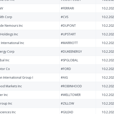
 NV
#FERRARI
10.2.202
lth Corp
#CVS
10.2.202
de Nemours Inc
#DUPONT
10.2.202
 Holdings Inc
#UPSTART
10.2.202
 International Inc
#MARRIOTT
10.2.202
ergy Corp
#DUKEENERGY
10.2.202
bal Inc
#SPGLOBAL
10.2.202
otor Co
#FORD
10.2.202
n International Group I
#AIG
10.2.202
od Markets Inc
#ROBINHOOD
10.2.202
er Inc
#WELLTOWER
10.2.202
Group Inc
#ZILLOW
10.2.202
Sciences Inc
#GILEAD
10.2.202