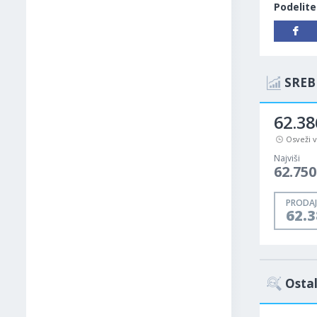
Podelite
SREB
62.38
Osveži 
Najviši
62.750
PRODAJ
62.3
Ostal