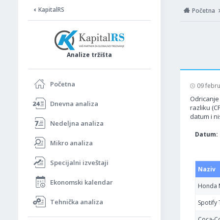
KapitalRS
Početna
Analize tržišta
Početna
09 febr
Odricanje 
Dnevna analiza
razliku (C
datum i ni
Nedeljna analiza
Datum: 
Mikro analiza
Specijalni izveštaji
Naziv
Ekonomski kalendar
Honda 
Tehnička analiza
Spotify
Coca-C