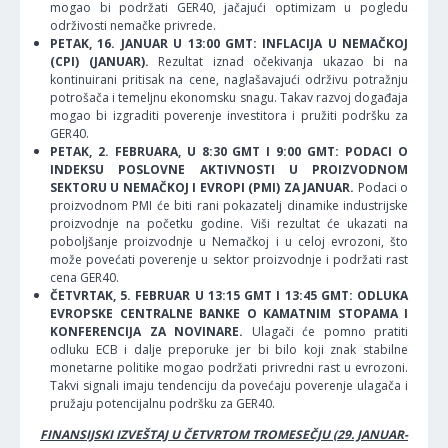
mogao bi podržati GER40, jačajući optimizam u pogledu
održivosti nemačke privrede.
PETAK, 16. JANUAR U 13:00 GMT: INFLACIJA U NEMAČKOJ
(CPI) (JANUAR).
Rezultat iznad očekivanja ukazao bi na
kontinuirani pritisak na cene, naglašavajući održivu potražnju
potrošača i temeljnu ekonomsku snagu. Takav razvoj događaja
mogao bi izgraditi poverenje investitora i pružiti podršku za
GER40.
PETAK, 2. FEBRUARA, U 8:30 GMT I 9:00 GMT: PODACI O
INDEKSU POSLOVNE AKTIVNOSTI U PROIZVODNOM
SEKTORU U NEMAČKOJ I EVROPI (PMI) ZA JANUAR.
Podaci o
proizvodnom PMI će biti rani pokazatelj dinamike industrijske
proizvodnje na početku godine. Viši rezultat će ukazati na
poboljšanje proizvodnje u Nemačkoj i u celoj evrozoni, što
može povećati poverenje u sektor proizvodnje i podržati rast
cena GER40.
ČETVRTAK, 5. FEBRUAR U 13:15 GMT I 13:45 GMT: ODLUKA
EVROPSKE CENTRALNE BANKE O KAMATNIM STOPAMA I
KONFERENCIJA ZA NOVINARE.
Ulagači će pomno pratiti
odluku ECB i dalje preporuke jer bi bilo koji znak stabilne
monetarne politike mogao podržati privredni rast u evrozoni.
Takvi signali imaju tendenciju da povećaju poverenje ulagača i
pružaju potencijalnu podršku za GER40.
FINANSIJSKI IZVEŠTAJ U ČETVRTOM TROMESEČJU (29. JANUAR-