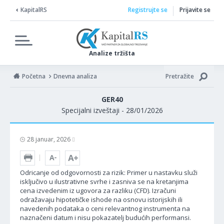
KapitalRS
Registrujte se
Prijavite se
Analize tržišta
Početna
Dnevna analiza
Pretražite
GER40
Specijalni izveštaji - 28/01/2026
28 januar, 2026
Odricanje od odgovornosti za rizik: Primer u nastavku služi
isključivo u ilustrativne svrhe i zasniva se na kretanjima
cena izvedenim iz ugovora za razliku (CFD). Izračuni
odražavaju hipotetičke ishode na osnovu istorijskih ili
navedenih podataka o ceni relevantnog instrumenta na
naznačeni datum i nisu pokazatelj budućih performansi.