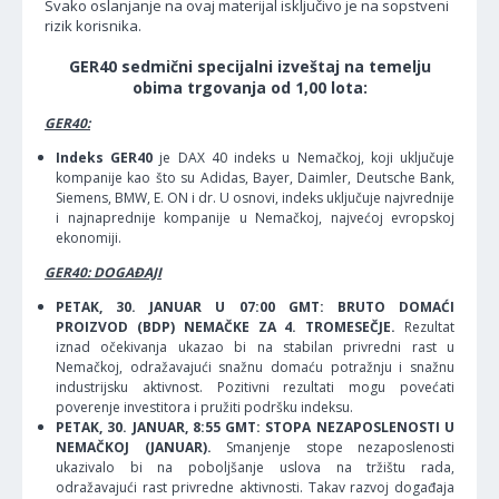
Svako oslanjanje na ovaj materijal isključivo je na sopstveni
rizik korisnika.
GER40 sedmični specijalni izveštaj na temelju
obima trgovanja od 1,00 lota:
GER40:
Indeks GER40
je DAX 40 indeks u Nemačkoj, koji uključuje
kompanije kao što su Adidas, Bayer, Daimler, Deutsche Bank,
Siemens, BMW, E. ON i dr. U osnovi, indeks uključuje najvrednije
i najnaprednije kompanije u Nemačkoj, najvećoj evropskoj
ekonomiji.
GER40: DOGAĐAJI
PETAK, 30. JANUAR U 07:00 GMT: BRUTO DOMAĆI
PROIZVOD (BDP) NEMAČKE ZA 4. TROMESEČJE.
Rezultat
iznad očekivanja ukazao bi na stabilan privredni rast u
Nemačkoj, odražavajući snažnu domaću potražnju i snažnu
industrijsku aktivnost. Pozitivni rezultati mogu povećati
poverenje investitora i pružiti podršku indeksu.
PETAK, 30. JANUAR, 8:55 GMT: STOPA NEZAPOSLENOSTI U
NEMAČKOJ (JANUAR).
Smanjenje stope nezaposlenosti
ukazivalo bi na poboljšanje uslova na tržištu rada,
odražavajući rast privredne aktivnosti. Takav razvoj događaja