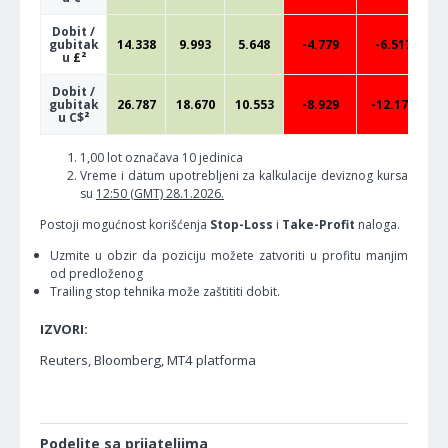
Dobit /
gubitak
14.338
9.993
5.648
-4.779
-6.517
u
£²
Dobit /
gubitak
26.787
18.670
10.553
-8.929
-12.176
u C$
²
1,00 lot označava 10 jedinica
Vreme i datum upotrebljeni za kalkulacije deviznog kursa
su
12:50 (GMT) 28.1.2026.
Postoji mogućnost korišćenja
Stop-Loss
i
Take-Profit
naloga.
Uzmite u obzir da poziciju možete zatvoriti u profitu manjim
od predloženog
Trailing stop tehnika može zaštititi dobit.
IZVORI:
Reuters, Bloomberg, MT4 platforma
Podelite sa prijateljima