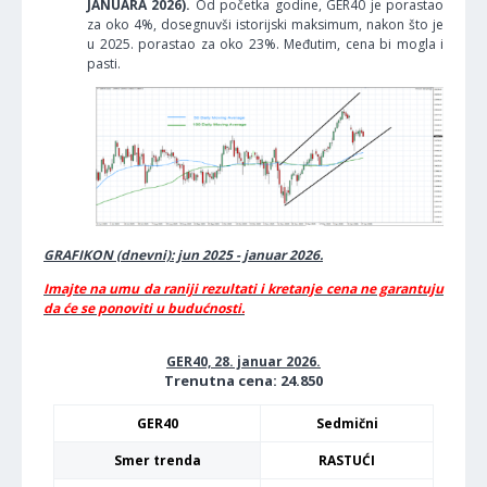
JANUARA 2026).
Od početka godine, GER40 je porastao
za oko 4%, dosegnuvši istorijski maksimum, nakon što je
u 2025. porastao za oko 23%. Međutim, cena bi mogla i
pasti.
GRAFIKON (dnevni): jun 2025 - januar 2026.
Imajte na umu da raniji rezultati i kretanje cena ne garantuju
da će se ponoviti u budućnosti.
GER40, 28. januar 2026.
Trenutna cena: 24.850
GER40
Sedmični
Smer trenda
RASTUĆI