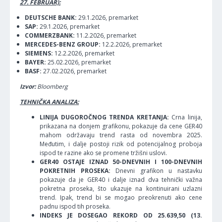
27. FEBRUAR):
DEUTSCHE BANK:
29.1.2026, premarket
SAP:
29.1.2026, premarket
COMMERZBANK:
11.2.2026, premarket
MERCEDES-BENZ GROUP:
12.2.2026, premarket
SIEMENS:
12.2.2026, premarket
BAYER:
25.02.2026, premarket
BASF:
27.02.2026, premarket
Izvor:
Bloomberg
TEHNIČKA ANALIZA:
LINIJA DUGOROČNOG TRENDA KRETANJA:
Crna linija,
prikazana na donjem grafikonu, pokazuje da cene GER40
mahom održavaju trend rasta od novembra 2025.
Međutim, i dalje postoji rizik od potencijalnog proboja
ispod te razine ako se promene tržišni uslovi.
GER40 OSTAJE IZNAD 50-DNEVNIH I 100-DNEVNIH
POKRETNIH PROSEKA:
Dnevni grafikon u nastavku
pokazuje da je GER40 i dalje iznad dva tehnički važna
pokretna proseka, što ukazuje na kontinuirani uzlazni
trend. Ipak, trend bi se mogao preokrenuti ako cene
padnu ispod tih proseka.
INDEKS JE DOSEGAO REKORD OD 25.639,50 (13.