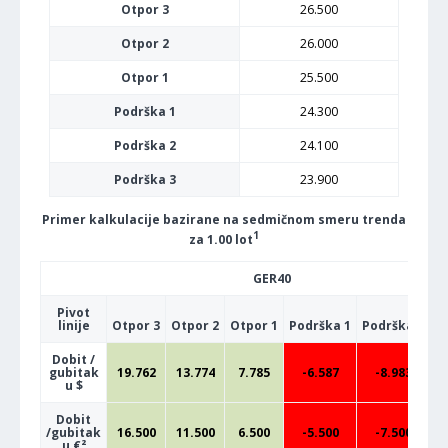
Otpor 3
26.500
Otpor 2
26.000
Otpor 1
25.500
Podrška 1
24.300
Podrška 2
24.100
Podrška 3
23.900
Primer kalkulacije bazirane na sedmičnom smeru trenda
1
za 1.00 lot
GER40
Pivot
linije
Otpor 3
Otpor 2
Otpor 1
Podrška 1
Podrška 2
P
Dobit /
gubitak
19.762
13.774
7.785
-6.587
-8.983
u $
Dobit
/gubitak
16.500
11.500
6.500
-5.500
-7.500
u €²