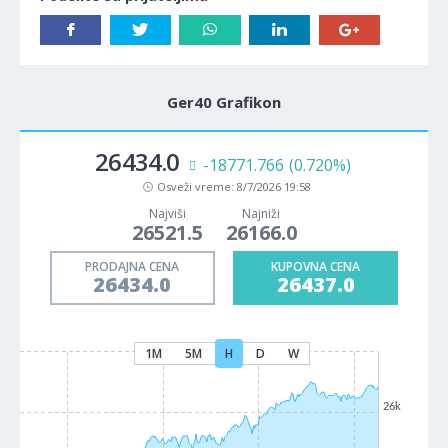
Ger40 Grafikon
26434.0
-18771.766
(0.720%)
Osveži vreme:
8/7/2026 19:58
Najviši
Najniži
26521.5
26166.0
PRODAJNA CENA
KUPOVNA CENA
26434.0
26437.0
1M
5M
H
D
W
26k