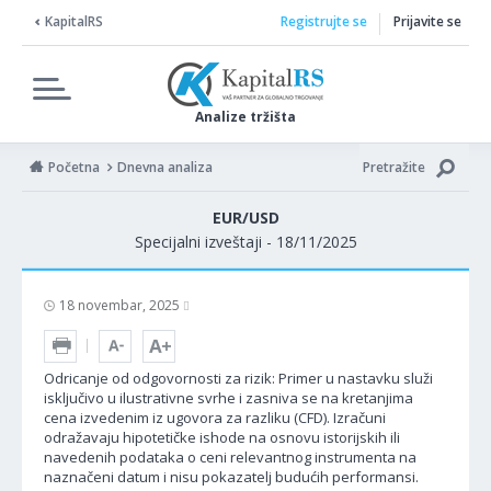
KapitalRS
Registrujte se
Prijavite se
Analize tržišta
Početna
Dnevna analiza
Pretražite
EUR/USD
Specijalni izveštaji - 18/11/2025
18 novembar, 2025
Odricanje od odgovornosti za rizik: Primer u nastavku služi
isključivo u ilustrativne svrhe i zasniva se na kretanjima
cena izvedenim iz ugovora za razliku (CFD). Izračuni
odražavaju hipotetičke ishode na osnovu istorijskih ili
navedenih podataka o ceni relevantnog instrumenta na
naznačeni datum i nisu pokazatelj budućih performansi.