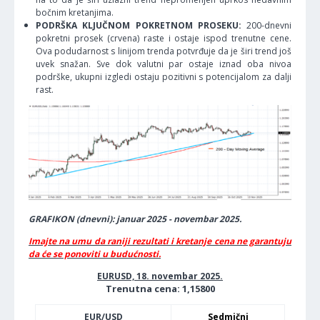
bočnim kretanjima.
PODRŠKA KLJUČNOM POKRETNOM PROSEKU:
200-dnevni
pokretni prosek (crvena) raste i ostaje ispod trenutne cene.
Ova podudarnost s linijom trenda potvrđuje da je širi trend još
uvek snažan. Sve dok valutni par ostaje iznad oba nivoa
podrške, ukupni izgledi ostaju pozitivni s potencijalom za dalji
rast.
GRAFIKON (dnevni): januar 2025 - novembar 2025.
Imajte na umu da raniji rezultati i kretanje cena ne garantuju
da će se ponoviti u budućnosti.
EURUSD, 18. novembar 2025.
Trenutna cena: 1,15800
EUR/USD
Sedmični