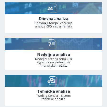
Dnevna analiza
Dnevna jutarnja i večernja
analiza CFD instrumenata
Nedeljna analiza
Nedeljni presek cena CFD
ugovora na globalnom
finansijskom tržištu
Tehnička analiza
Trading Central - Sistem
tehničke analize