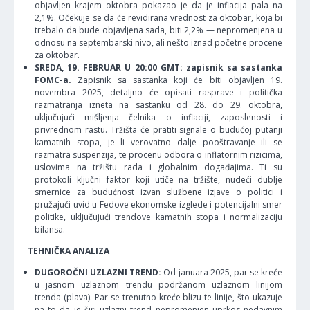
objavljen krajem oktobra pokazao je da je inflacija pala na
2,1%. Očekuje se da će revidirana vrednost za oktobar, koja bi
trebalo da bude objavljena sada, biti 2,2% — nepromenjena u
odnosu na septembarski nivo, ali nešto iznad početne procene
za oktobar.
SREDA, 19. FEBRUAR U 20:00 GMT: zapisnik sa sastanka
FOMC-a.
Zapisnik sa sastanka koji će biti objavljen 19.
novembra 2025, detaljno će opisati rasprave i politička
razmatranja izneta na sastanku od 28. do 29. oktobra,
uključujući mišljenja čelnika o inflaciji, zaposlenosti i
privrednom rastu. Tržišta će pratiti signale o budućoj putanji
kamatnih stopa, je li verovatno dalje pooštravanje ili se
razmatra suspenzija, te procenu odbora o inflatornim rizicima,
uslovima na tržištu rada i globalnim događajima. Ti su
protokoli ključni faktor koji utiče na tržište, nudeći dublje
smernice za budućnost izvan službene izjave o politici i
pružajući uvid u Fedove ekonomske izglede i potencijalni smer
politike, uključujući trendove kamatnih stopa i normalizaciju
bilansa.
TEHNIČKA ANALIZA
DUGOROČNI UZLAZNI TREND:
Od januara 2025, par se kreće
u jasnom uzlaznom trendu podržanom uzlaznom linijom
trenda (plava). Par se trenutno kreće blizu te linije, što ukazuje
na to da je širi uzlazni trend nepromenjen uprkos nedavnim