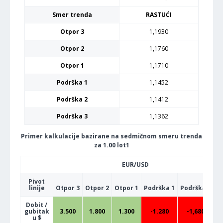
Smer trenda
RASTUĆI
Otpor 3
1,1930
Otpor 2
1,1760
Otpor 1
1,1710
Podrška 1
1,1452
Podrška 2
1,1412
Podrška 3
1,1362
Primer kalkulacije bazirane na sedmičnom smeru trenda
za 1.00 lot1
EUR/USD
Pivot
linije
Otpor 3
Otpor 2
Otpor 1
Podrška 1
Podrška 2
P
Dobit /
gubitak
3.500
1.800
1.300
-1.280
-1,680
u $