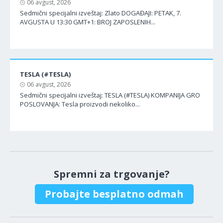
06 avgust, 2026
Sedmični specijalni izveštaj: Zlato DOGAĐAJI: PETAK, 7.
AVGUSTA U 13:30 GMT+1: BROJ ZAPOSLENIH...
TESLA (#TESLA)
06 avgust, 2026
Sedmični specijalni izveštaj: TESLA (#TESLA) KOMPANIJA GRO
POSLOVANJA: Tesla proizvodi nekoliko...
Spremni za trgovanje?
Probajte besplatno odmah