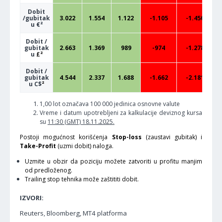
Dobit
/gubitak
3.022
1.554
1.122
-1.105
-1.450
u €²
Dobit /
gubitak
2.663
1.369
989
-974
-1.278
u
£²
Dobit /
gubitak
4.544
2.337
1.688
-1.662
-2.181
u C$
²
1,00 lot označava 100 000 jedinica osnovne valute
Vreme i datum upotrebljeni za kalkulacije deviznog kursa
su
11:30 (GMT) 18.11.2025.
Postoji mogućnost korišćenja
Stop-loss
(zaustavi gubitak) i
Take-Profit
(uzmi dobit) naloga.
Uzmite u obzir da poziciju možete zatvoriti u profitu manjim
od predloženog.
Trailing stop tehnika može zaštititi dobit.
IZVORI:
Reuters, Bloomberg, MT4 platforma