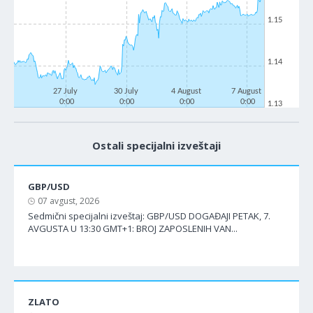
1.15
1.14
27 July
30 July
4 August
7 August
0:00
0:00
0:00
0:00
1.13
Ostali specijalni izveštaji
GBP/USD
07 avgust, 2026
Sedmični specijalni izveštaj: GBP/USD DOGAĐAJI PETAK, 7.
AVGUSTA U 13:30 GMT+1: BROJ ZAPOSLENIH VAN...
ZLATO