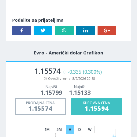
Podelite sa prijateljima
Evro - Američki dolar Grafikon
1.15574
-0.335
(0.300%)
Osveži vreme:
8/7/2026 20:58
Najviši
Najniži
1.15799
1.15133
PRODAJNA CENA
KUPOVNA CENA
1.15574
1.15594
1M
5M
H
D
W