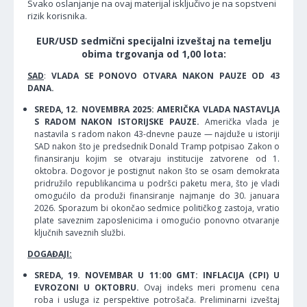
Svako oslanjanje na ovaj materijal isključivo je na sopstveni
rizik korisnika.
EUR/USD sedmični specijalni izveštaj na temelju
obima trgovanja od 1,00 lota:
SAD
:
VLADA SE PONOVO OTVARA NAKON PAUZE OD 43
DANA.
SREDA, 12. NOVEMBRA 2025: AMERIČKA VLADA NASTAVLJA
S RADOM NAKON ISTORIJSKE PAUZE.
Američka vlada je
nastavila s radom nakon 43-dnevne pauze — najduže u istoriji
SAD nakon što je predsednik Donald Tramp potpisao Zakon o
finansiranju kojim se otvaraju institucije zatvorene od 1.
oktobra. Dogovor je postignut nakon što se osam demokrata
pridružilo republikancima u podršci paketu mera, što je vladi
omogućilo da produži finansiranje najmanje do 30. januara
2026. Sporazum bi okončao sedmice političkog zastoja, vratio
plate saveznim zaposlenicima i omogućio ponovno otvaranje
ključnih saveznih službi.
DOGAĐAJI:
SREDA, 19. NOVEMBAR U 11:00 GMT: INFLACIJA (CPI) U
EVROZONI U OKTOBRU.
Ovaj indeks meri promenu cena
roba i usluga iz perspektive potrošača. Preliminarni izveštaj