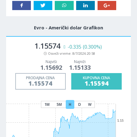
Evro - Američki dolar Grafikon
1.15574
-0.335
(0.300%)
Osveži vreme:
8/7/2026 20:58
Najviši
Najniži
1.15692
1.15133
PRODAJNA CENA
KUPOVNA CENA
1.15574
1.15594
1M
5M
H
D
W
1.15