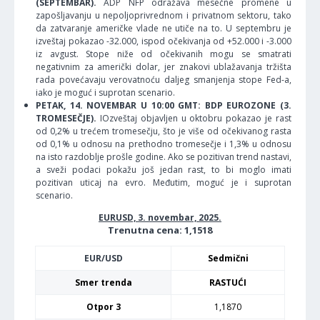
(SEPTEMBAR).
ADP NFP odražava mesečne promene u
zapošljavanju u nepoljoprivrednom i privatnom sektoru, tako
da zatvaranje američke vlade ne utiče na to. U septembru je
izveštaj pokazao -32.000, ispod očekivanja od +52.000 i -3.000
iz avgust. Stope niže od očekivanih mogu se smatrati
negativnim za američki dolar, jer znakovi ublažavanja tržišta
rada povećavaju verovatnoću daljeg smanjenja stope Fed-a,
iako je moguć i suprotan scenario.
PETAK, 14. NOVEMBAR U 10:00 GMT: BDP EUROZONE (3.
TROMESEČJE).
IOzveštaj objavljen u oktobru pokazao je rast
od 0,2% u trećem tromesečju, što je više od očekivanog rasta
od 0,1% u odnosu na prethodno tromesečje i 1,3% u odnosu
na isto razdoblje prošle godine. Ako se pozitivan trend nastavi,
a sveži podaci pokažu još jedan rast, to bi moglo imati
pozitivan uticaj na evro. Međutim, moguć je i suprotan
scenario.
EURUSD, 3. novembar, 2025.
Trenutna cena: 1,1518
EUR/USD
Sedmični
Smer trenda
RASTUĆI
Otpor 3
1,1870