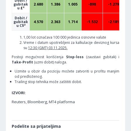
Dobit /
gubitak
2.680
1.386
1.005
-898
-1.279
u
£²
Dobit /
gubitak
4.570
2.363
1.714
-1.532
-2.181
u C$
²
1,00 lot označava 100 000 jedinica osnovne valute
Vreme i datum upotrebljeni za kalkulacije deviznog kursa
su
12:30 (GMT) 03.11.2025.
Postoji mogućnost korišćenja
Stop-loss
(zaustavi gubitak) i
Take-Profit
(uzmi dobit) naloga.
Uzmite u obzir da poziciju možete zatvoriti u profitu manjim
od predloženog.
Trailing stop tehnika može zaštititi dobit.
IZVORI:
Reuters, Bloomberg, MT4 platforma
Podelite sa prijateljima