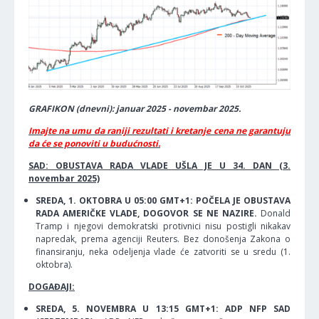
GRAFIKON (dnevni): januar 2025 - novembar 2025.
Imajte na umu da raniji rezultati i kretanje cena ne garantuju
da će se ponoviti u budućnosti.
SAD: OBUSTAVA RADA VLADE UŠLA JE U 34. DAN (3.
novembar 2025)
SREDA, 1. OKTOBRA U 05:00 GMT+1: POČELA JE OBUSTAVA
RADA AMERIČKE VLADE, DOGOVOR SE NE NAZIRE.
Donald
Tramp i njegovi demokratski protivnici nisu postigli nikakav
napredak, prema agenciji Reuters. Bez donošenja Zakona o
finansiranju, neka odeljenja vlade će zatvoriti se u sredu (1.
oktobra).
DOGAĐAJI:
SREDA, 5. NOVEMBRA U 13:15 GMT+1: ADP NFP SAD