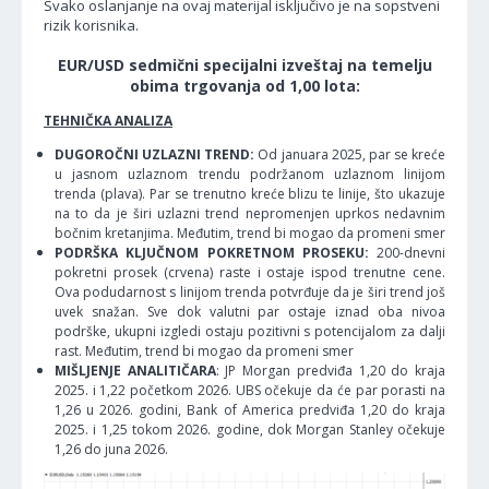
Svako oslanjanje na ovaj materijal isključivo je na sopstveni
rizik korisnika.
EUR/USD sedmični specijalni izveštaj na temelju
obima trgovanja od 1,00 lota:
TEHNIČKA ANALIZA
DUGOROČNI UZLAZNI TREND:
Od januara 2025, par se kreće
u jasnom uzlaznom trendu podržanom uzlaznom linijom
trenda (plava). Par se trenutno kreće blizu te linije, što ukazuje
na to da je širi uzlazni trend nepromenjen uprkos nedavnim
bočnim kretanjima. Međutim, trend bi mogao da promeni smer
PODRŠKA KLJUČNOM POKRETNOM PROSEKU:
200-dnevni
pokretni prosek (crvena) raste i ostaje ispod trenutne cene.
Ova podudarnost s linijom trenda potvrđuje da je širi trend još
uvek snažan. Sve dok valutni par ostaje iznad oba nivoa
podrške, ukupni izgledi ostaju pozitivni s potencijalom za dalji
rast. Međutim, trend bi mogao da promeni smer
MIŠLJENJE ANALITIČARA
: JP Morgan predviđa 1,20 do kraja
2025. i 1,22 početkom 2026. UBS očekuje da će par porasti na
1,26 u 2026. godini, Bank of America predviđa 1,20 do kraja
2025. i 1,25 tokom 2026. godine, dok Morgan Stanley očekuje
1,26 do juna 2026.