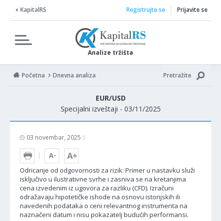
KapitalRS
Registrujte se
Prijavite se
Analize tržišta
Početna
Dnevna analiza
Pretražite
EUR/USD
Specijalni izveštaji - 03/11/2025
03 novembar, 2025
Odricanje od odgovornosti za rizik: Primer u nastavku služi
isključivo u ilustrativne svrhe i zasniva se na kretanjima
cena izvedenim iz ugovora za razliku (CFD). Izračuni
odražavaju hipotetičke ishode na osnovu istorijskih ili
navedenih podataka o ceni relevantnog instrumenta na
naznačeni datum i nisu pokazatelj budućih performansi.