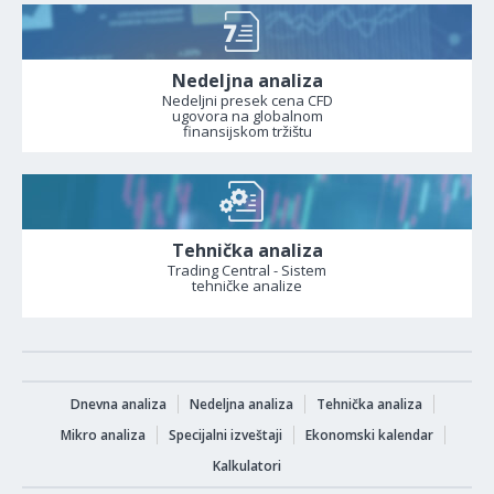
Nedeljna analiza
Nedeljni presek cena CFD
ugovora na globalnom
finansijskom tržištu
Tehnička analiza
Trading Central - Sistem
tehničke analize
Dnevna analiza
Nedeljna analiza
Tehnička analiza
Mikro analiza
Specijalni izveštaji
Ekonomski kalendar
Kalkulatori