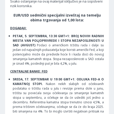
Svako oslanjanje na ovaj materijal isključivo je na sopstveni
rizik korisnika.
EUR/USD sedmični specijalni izveštaj na temelju
obima trgovanja od 1,00 lota:
DOGAĐAJI:
PETAK, 5. SEPTEMBRA, 13:30 GMT+1: BROJ NOVIH RADNIH
MESTA VAN POLJOPRIVREDE I STOPA NEZAPOSLENOSTI U
SAD (AVGUST)
Podaci o američkom tržištu rada i dalje su
jedan od najvažnijih pokazatelja koje koristi američki Fed, a koji
potencijalno može da predvide hoće li i kada doći do novog
smanjenja kamatnih stopa. Stopa nezaposlenosti u SAD ostala
je iznad 4%, poslednji put je bila 4,2%, u julu.
CENTRALNE BANKE: FED
SREDA, 17. SEPTEMBAR U 19:00 GMT+1: ODLUKA FED-A O
KAMATNOJ STOPI.
Nakon nekih slabijih od očekivanih
podataka o tržištu rada u julu i revizije prema dole u junu,
tržišta su povećala svoja očekivanja za smanjenje kamatnih
stopa u septembru, a očekuje se da će uslediti još jedno u
decembru. Referentna kamatna stopa trenutno iznosi 4,5%, a
prema tržišnim očekivanjima, očekuje se da će do kraja 2025.
biti smanjena na 4%. To bi moglo izvršiti negativan pritisak na