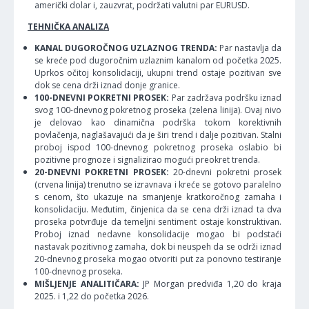
američki dolar i, zauzvrat, podržati valutni par EURUSD.
TEHNIČKA ANALIZA
KANAL DUGOROČNOG UZLAZNOG TRENDA:
Par nastavlja da
se kreće pod dugoročnim uzlaznim kanalom od početka 2025.
Uprkos očitoj konsolidaciji, ukupni trend ostaje pozitivan sve
dok se cena drži iznad donje granice.
100-DNEVNI POKRETNI PROSEK:
Par zadržava podršku iznad
svog 100-dnevnog pokretnog proseka (zelena linija). Ovaj nivo
je delovao kao dinamična podrška tokom korektivnih
povlačenja, naglašavajući da je širi trend i dalje pozitivan. Stalni
proboj ispod 100-dnevnog pokretnog proseka oslabio bi
pozitivne prognoze i signalizirao mogući preokret trenda.
20-DNEVNI POKRETNI PROSEK:
20-dnevni pokretni prosek
(crvena linija) trenutno se izravnava i kreće se gotovo paralelno
s cenom, što ukazuje na smanjenje kratkoročnog zamaha i
konsolidaciju. Međutim, činjenica da se cena drži iznad ta dva
proseka potvrđuje da temeljni sentiment ostaje konstruktivan.
Proboj iznad nedavne konsolidacije mogao bi podstaći
nastavak pozitivnog zamaha, dok bi neuspeh da se održi iznad
20-dnevnog proseka mogao otvoriti put za ponovno testiranje
100-dnevnog proseka.
MIŠLJENJE ANALITIČARA:
JP Morgan predviđa 1,20 do kraja
2025. i 1,22 do početka 2026.