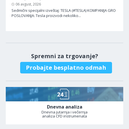
06 avgust, 2026
Sedmični specijalni izveštaj: TESLA (#TESLA) KOMPANIJA GRO
POSLOVANJA: Tesla proizvodi nekoliko...
Spremni za trgovanje?
Probajte besplatno odmah
Dnevna analiza
Dnevna jutarnja i večernja
analiza CFD instrumenata