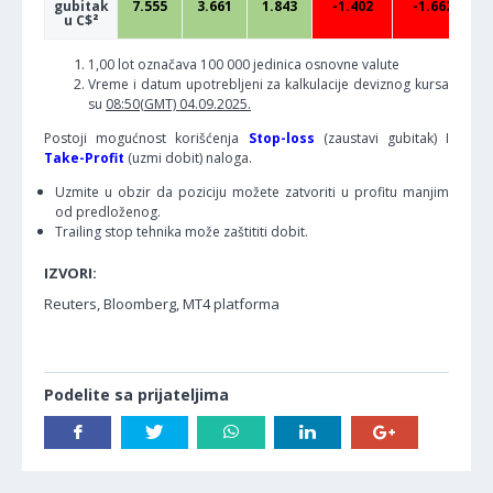
gubitak
7.555
3.661
1.843
-1.402
-1.662
u C$
²
1,00 lot označava 100 000 jedinica osnovne valute
Vreme i datum upotrebljeni za kalkulacije deviznog kursa
su
08:50(GMT) 04.09.2025.
Postoji mogućnost korišćenja
Stop-loss
(zaustavi gubitak) I
Take-Profit
(uzmi dobit) naloga.
Uzmite u obzir da poziciju možete zatvoriti u profitu manjim
od predloženog.
Trailing stop tehnika može zaštititi dobit.
IZVORI:
Reuters, Bloomberg, MT4 platforma
Podelite sa prijateljima