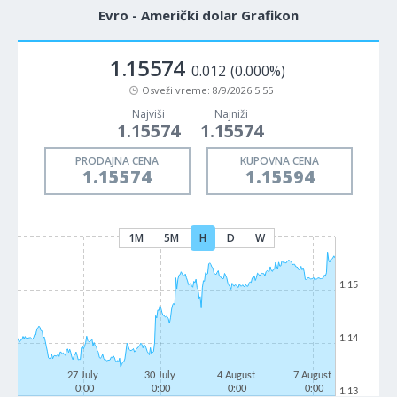
Evro - Američki dolar Grafikon
1.15574
0.012
(0.000%)
Osveži vreme:
8/9/2026 5:55
Najviši
Najniži
1.15574
1.15574
PRODAJNA CENA
KUPOVNA CENA
1.15574
1.15594
1M
5M
H
D
W
1.15
1.14
27 July
30 July
4 August
7 August
0:00
0:00
0:00
0:00
1.13