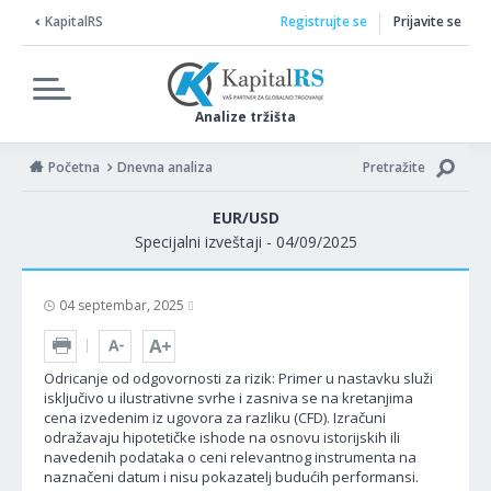
KapitalRS
Registrujte se
Prijavite se
Analize tržišta
Početna
Dnevna analiza
Pretražite
EUR/USD
Specijalni izveštaji - 04/09/2025
04 septembar, 2025
Odricanje od odgovornosti za rizik: Primer u nastavku služi
isključivo u ilustrativne svrhe i zasniva se na kretanjima
cena izvedenim iz ugovora za razliku (CFD). Izračuni
odražavaju hipotetičke ishode na osnovu istorijskih ili
navedenih podataka o ceni relevantnog instrumenta na
naznačeni datum i nisu pokazatelj budućih performansi.