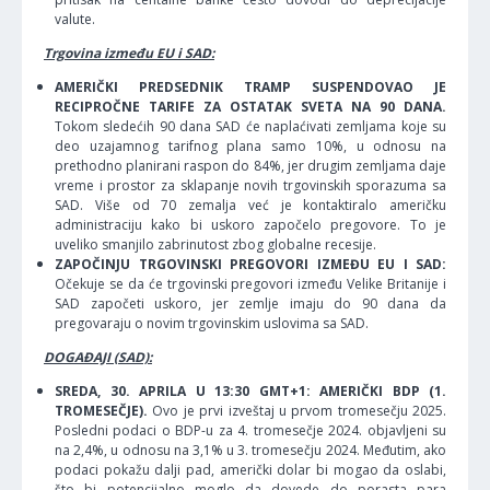
valute.
Trgovina između EU i SAD:
AMERIČKI PREDSEDNIK TRAMP SUSPENDOVAO JE
RECIPROČNE TARIFE ZA OSTATAK SVETA NA 90 DANA.
Tokom sledećih 90 dana SAD će naplaćivati zemljama koje su
deo uzajamnog tarifnog plana samo 10%, u odnosu na
prethodno planirani raspon do 84%, jer drugim zemljama daje
vreme i prostor za sklapanje novih trgovinskih sporazuma sa
SAD. Više od 70 zemalja već je kontaktiralo američku
administraciju kako bi uskoro započelo pregovore. To je
uveliko smanjilo zabrinutost zbog globalne recesije.
ZAPOČINJU TRGOVINSKI PREGOVORI IZMEĐU EU I SAD:
Očekuje se da će trgovinski pregovori između Velike Britanije i
SAD započeti uskoro, jer zemlje imaju do 90 dana da
pregovaraju o novim trgovinskim uslovima sa SAD.
DOGAĐAJI (SAD):
SREDA, 30. APRILA U 13:30 GMT+1: AMERIČKI BDP (1.
TROMESEČJE).
Ovo je prvi izveštaj u prvom tromesečju 2025.
Posledni podaci o BDP-u za 4. tromesečje 2024. objavljeni su
na 2,4%, u odnosu na 3,1% u 3. tromesečju 2024. Međutim, ako
podaci pokažu dalji pad, američki dolar bi mogao da oslabi,
što bi potencijalno moglo da dovede do porasta para