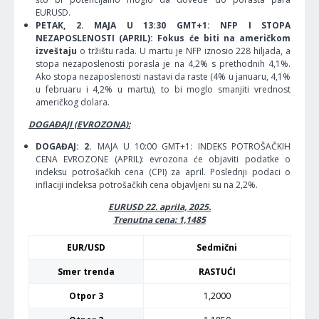
EURUSD.
PETAK, 2. MAJA U 13:30 GMT+1: NFP I STOPA
NEZAPOSLENOSTI (APRIL): Fokus će biti na američkom
izveštaju
o tržištu rada. U martu je NFP iznosio 228 hiljada, a
stopa nezaposlenosti porasla je na 4,2% s prethodnih 4,1%.
Ako stopa nezaposlenosti nastavi da raste (4% u januaru, 4,1%
u februaru i 4,2% u martu), to bi moglo smanjiti vrednost
američkog dolara.
DOGAĐAJI (EVROZONA):
DOGAĐAJ: 2.
MAJA U 10:00 GMT+1: INDEKS POTROŠAČKIH
CENA EVROZONE (APRIL): evrozona će objaviti podatke o
indeksu potrošačkih cena (CPI) za april. Poslednji podaci o
inflaciji indeksa potrošačkih cena objavljeni su na 2,2%.
EURUSD 22. aprila, 2025.
Trenutna cena: 1,1485
EUR/USD
Sedmični
Smer trenda
RASTUĆI
Otpor 3
1,2000