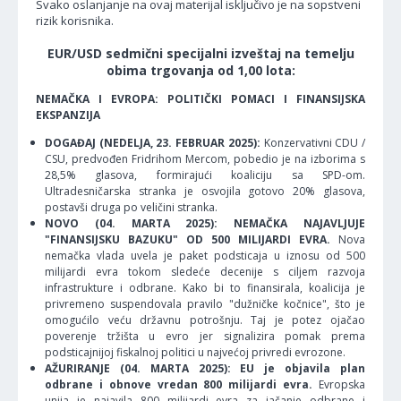
Svako oslanjanje na ovaj materijal isključivo je na sopstveni
rizik korisnika.
EUR/USD sedmični specijalni izveštaj na temelju
obima trgovanja od 1,00 lota:
NEMAČKA I EVROPA: POLITIČKI POMACI I FINANSIJSKA
EKSPANZIJA
DOGAĐAJ (NEDELJA, 23. FEBRUAR 2025):
Konzervativni CDU /
CSU, predvođen Fridrihom Mercom, pobedio je na izborima s
28,5% glasova, formirajući koaliciju sa SPD-om.
Ultradesničarska stranka je osvojila gotovo 20% glasova,
postavši druga po veličini stranka.
NOVO (04. MARTA 2025): NEMAČKA NAJAVLJUJE
"FINANSIJSKU BAZUKU" OD 500 MILIJARDI EVRA.
Nova
nemačka vlada uvela je paket podsticaja u iznosu od 500
milijardi evra tokom sledeće decenije s ciljem razvoja
infrastrukture i odbrane. Kako bi to finansirala, koalicija je
privremeno suspendovala pravilo "dužničke kočnice", što je
omogućilo veću državnu potrošnju. Taj je potez ojačao
poverenje tržišta u evro jer signalizira pomak prema
podsticajnijoj fiskalnoj politici u najvećoj privredi evrozone.
AŽURIRANJE (04. MARTA 2025): EU je objavila plan
odbrane i obnove vredan 800 milijardi evra.
Evropska
unija je najavila 800 milijardi evra za jačanje odbrane i