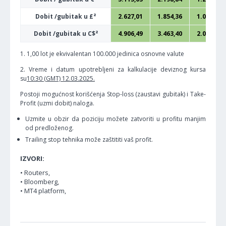
Dobit /gubitak u £²
2.627,01
1.854,36
1.081,71
Dobit /gubitak u C$²
4.906,49
3.463,40
2.020,32
1. 1,00 lot je ekvivalentan 100.000 jedinica osnovne valute
2. Vreme i datum upotrebljeni za kalkulacije deviznog kursa
su
10:30 (GMT) 12.03.2025.
Postoji mogućnost korišćenja Stop-loss (zaustavi gubitak) i Take-
Profit (uzmi dobit) naloga.
Uzmite u obzir da poziciju možete zatvoriti u profitu manjim
od predloženog.
Trailing stop tehnika može zaštititi vaš profit.
IZVORI:
• Routers,
• Bloomberg,
• MT4 platform,