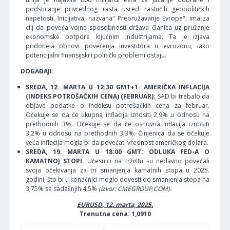
podsticanje privrednog rasta usred rastućih geopolitičkih
napetosti. Inicijativa, nazvana" Preoružavanje Evrope", ima za
cilj da poveća vojne sposobnosti država članica uz pružanje
ekonomske potpore ključnim industrijama. Ta je izjava
pridonela obnovi poverenja investitora u evrozonu, iako
potencijalni finansijski i politički problemi ostaju.
DOGAĐAJI:
SREDA, 12. MARTA U 12:30 GMT+1: AMERIČKA INFLACIJA
(INDEKS POTROŠAČKIH CENA) (FEBRUAR):
SAD bi trebalo da
objave podatke o indeksu potrošačkih cena za februar.
Očekuje se da će ukupna inflacija iznositi 2,9% u odnosu na
prethodnih 3%. Očekuje se da će osnovna inflacija iznositi
3,2% u odnosu na prethodnih 3,3%. Činjenica da se očekuje
veća inflacija mogla bi da povećati vrednost američkog dolara.
SREDA, 19. MARTA U 18:00 GMT: ODLUKA FED-A O
KAMATNOJ STOPI.
Učesnici na tržištu su nedavno povećali
svoja očekivanja za tri smanjenja kamatnih stopa u 2025.
godini, što bi u konačnici moglo dovesti do smanjenja stopa na
3,75% sa sadašnjih 4,5%
(izvor: CMEGROUP.COM).
EURUSD
,
12. marta, 2025.
Trenutna cena: 1,0910