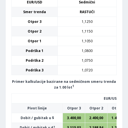
EUR/USD
Sedmični
Smer trenda
RASTUĆI
Otpor 3
1,1250
Otpor 2
1,1150
Otpor 1
1,1050
Podrška 1
1,0800
Podrška 2
1,0750
Podrška 3
1,0720
Primer kalkulacije bazirane na sedmičnom smeru trenda
1
za 1.00 lot
EUR/USD
Pivot linije
Otpor 3
Otpor 2
Otpor 1
Dobit / gubitak u $
3.400,00
2.400,00
1.400,00
Dobit / gubitak u €²
3.115,03
2.198,84
1.282,66