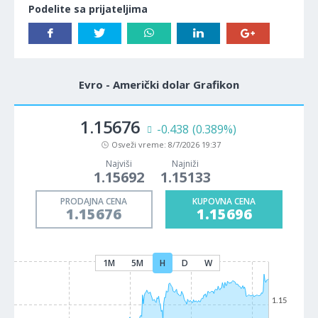
Podelite sa prijateljima
Evro - Američki dolar Grafikon
1.15676
-0.438
(0.389%)
Osveži vreme:
8/7/2026 19:37
Najviši
Najniži
1.15692
1.15133
PRODAJNA CENA
KUPOVNA CENA
1.15676
1.15696
1M
5M
H
D
W
1.15