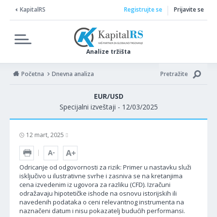
KapitalRS
Registrujte se
Prijavite se
Analize tržišta
Početna
Dnevna analiza
Pretražite
EUR/USD
Specijalni izveštaji - 12/03/2025
12 mart, 2025
Odricanje od odgovornosti za rizik: Primer u nastavku služi
isključivo u ilustrativne svrhe i zasniva se na kretanjima
cena izvedenim iz ugovora za razliku (CFD). Izračuni
odražavaju hipotetičke ishode na osnovu istorijskih ili
navedenih podataka o ceni relevantnog instrumenta na
naznačeni datum i nisu pokazatelj budućih performansi.