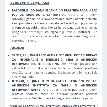
SEZONA PUTOVANJA U SAD
RAZDOBLJE: OD DANA SEĆANJA DO PRAZNIKA RADA U SAD
(OD 26. MAJA DO 2. SEPTEMBRA).
Obično se u ovom
razdoblju godine povećava potrošnja nafte i naftnih derivata,
kao i potražnja za njima, a sve više ljudi u SAD putuje po zemlji.
U tom se razdoblju američke zalihe benzina obično smanjuju
zbog veće potrošnje, što signalizuje rastuću potražnju. To
obično pozitivno utiče na cene benzina, iako cene mogu ići i u
suprotnom smeru.
DOGAĐAJI
SREDA, 25. JUNA U 15:30 GMT+1: SEDMIČNI PODACI UPRAVE
ZA INFORMACIJE O ENERGETICI (EIA) O AMERIČKIM
REZERVAMA NAFTE I BENZINA.
Ako podaci pokažu pad
zaliha tokom protekle sedmice, može se očekivati pozitivna
podrška cenama nafte i benzina. Međutim, cena bi mogla i da
nastavi da pada.
UTORAK, 1. JUNA U 21:30 GMT+1: SEDMIČNI PODACI
AMERIČKOG INSTITUTA ZA NAFTU O AMERIČKIM
REZERVAMA NAFTE.
Ako podaci pokažu pad zaliha tokom
protekle sedmice, može se očekivati pozitivna podrška
cenama nafte. Međutim, cena bi mogla i da nastavi da pada.
ANALIZA SCENARIJA: POTENCIJALNI ODGOVOR CENA NAFTE I