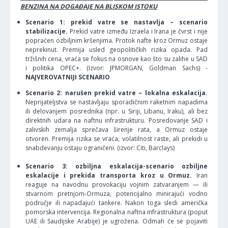
BENZINA NA DOGAĐAJE NA BLISKOM ISTOKU
Scenario 1: prekid vatre se nastavlja – scenario
stabilizacije.
Prekid vatre između Izraela i Irana je čvrst i nije
popraćen ozbiljnim kršenjima. Protok nafte kroz Ormuz ostaje
neprekinut. Premija usled geopolitičkih rizika opada. Pad
tržišnih cena, vraća se fokus na osnove kao što su zalihe u SAD
i politika OPEC+. (Izvor: JPMORGAN, Goldman Sachs) -
NAJVEROVATNIJI SCENARIO
Scenario 2: narušen prekid vatre – lokalna eskalacija.
Neprijateljstva se nastavljaju sporadičnim raketnim napadima
ili delovanjem posrednika (npr. u Siriji, Libanu, Iraku), ali bez
direktnih udara na naftnu infrastrukturu. Posredovanje SAD i
zalivskih zemalja sprečava širenje rata, a Ormuz ostaje
otvoren. Premija rizika se vraća, volatilnost raste, ali prekidi u
snabdevanju ostaju ograničeni. (izvor: Citi, Barclays)
Scenario 3: ozbiljna eskalacija-scenario ozbiljne
eskalacije i prekida transporta kroz u Ormuz.
Iran
reaguje na navodnu provokaciju vojnim zatvaranjem — ili
stvarnom pretnjom-Ormuza, potencijalno minirajući vodno
područje ili napadajući tankere. Nakon toga sledi američka
pomorska intervencija. Regionalna naftna infrastruktura (poput
UAE ili Saudijske Arabije) je ugrožena. Odmah će se pojaviti