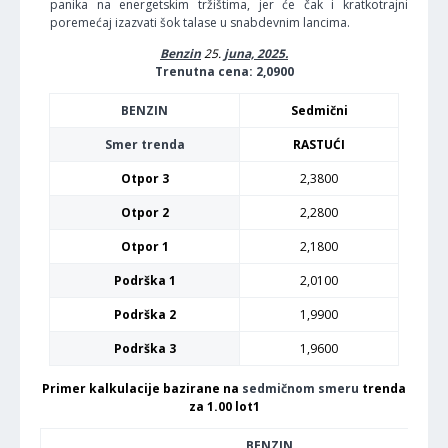
panika na energetskim tržištima, jer će čak i kratkotrajni
poremećaj izazvati šok talase u snabdevnim lancima.
Benzin
25.
juna, 2025.
Trenutna cena: 2,0900
BENZIN
Sedmični
Smer trenda
RASTUĆI
Otpor 3
2,3800
Otpor 2
2,2800
Otpor 1
2,1800
Podrška 1
2,0100
Podrška 2
1,9900
Podrška 3
1,9600
Primer kalkulacije bazirane na
sedmičnom smeru
trenda
za 1.00 lot1
BENZIN