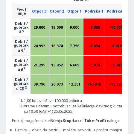
Pivot
Otpor 3
Otpor 2
Otpor 1
Podrška 1
Podrška 2
Po
linije
Dobit /
gubitak
29.000
19.000
9.000
-8.000
-10.000
-
u $
Dobit /
gubitak
24.992
16.374
7.756
-6.894
-8.618
-
2
u €
Dobit /
gubitak
21.295
13.952
6.609
-5.874
-7.343
2
u
£
Dobit /
gubitak
39.796
26.073
12.351
-10.978
-13.723
-
2
u C$
1,00 lot označava 100.000 jedinica
Vreme i datum upotrebljeni za kalkulacije deviznog kursa
su
10:50 (GMT+1) 25.06.2025.
Postoji mogućnost korišćenja
Stop-Loss
i
Take-Profit
naloga.
Uzmite u obzir da poziciju možete zatvoriti u profitu manjim