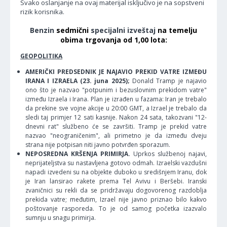
Svako oslanjanje na ovaj materijal isključivo je na sopstveni
rizik korisnika.
Benzin
sedmični
specijalni izveštaj
na temelju
obima trgovanja od 1,00 lota:
GEOPOLITIKA
AMERIČKI PREDSEDNIK JE NAJAVIO PREKID VATRE IZMEĐU
IRANA I IZRAELA (23. juna 2025);
Donald Tramp je najavio
ono što je nazvao "potpunim i bezuslovnim prekidom vatre"
između Izraela i Irana. Plan je izrađen u fazama: Iran je trebalo
da prekine sve vojne akcije u 20:00 GMT, a Izrael je trebalo da
sledi taj primjer 12 sati kasnije. Nakon 24 sata, takozvani "12-
dnevni rat" službeno će se završiti. Tramp je prekid vatre
nazvao "neograničenim", ali primetno je da između dveju
strana nije potpisan niti javno potvrđen sporazum.
NEPOSREDNA KRŠENJA PRIMIRJA.
Uprkos službenoj najavi,
neprijateljstva su nastavljena gotovo odmah. Izraelski vazdušni
napadi izvedeni su na objekte duboko u središnjem Iranu, dok
je Iran lansirao rakete prema Tel Avivu i Beršebi. Iranski
zvaničnici su rekli da se pridržavaju dogovorenog razdoblja
prekida vatre; međutim, Izrael nije javno priznao bilo kakvo
poštovanje rasporeda. To je od samog početka izazvalo
sumnju u snagu primirja.