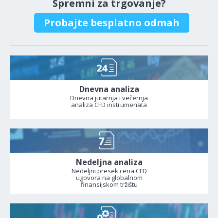
Spremni za trgovanje?
Probajte besplatno odmah
Dnevna analiza
Dnevna jutarnja i večernja
analiza CFD instrumenata
Nedeljna analiza
Nedeljni presek cena CFD
ugovora na globalnom
finansijskom tržištu