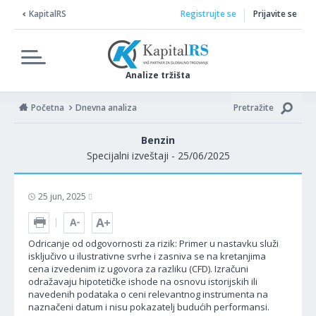
KapitalRS
Registrujte se
Prijavite se
Analize tržišta
Početna
Dnevna analiza
Pretražite
Benzin
Specijalni izveštaji - 25/06/2025
25 jun, 2025
Odricanje od odgovornosti za rizik: Primer u nastavku služi
isključivo u ilustrativne svrhe i zasniva se na kretanjima
cena izvedenim iz ugovora za razliku (CFD). Izračuni
odražavaju hipotetičke ishode na osnovu istorijskih ili
navedenih podataka o ceni relevantnog instrumenta na
naznačeni datum i nisu pokazatelj budućih performansi.