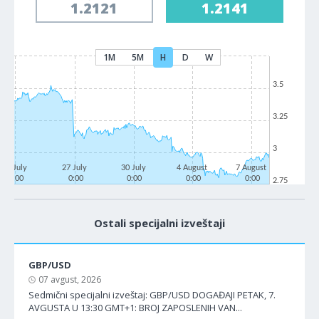
1.2121
1.2141
1M
5M
H
D
W
3.5
3.25
3
22 July
27 July
30 July
4 August
7 August
0:00
0:00
0:00
0:00
0:00
2.75
Ostali specijalni izveštaji
GBP/USD
07 avgust, 2026
Sedmični specijalni izveštaj: GBP/USD DOGAĐAJI PETAK, 7.
AVGUSTA U 13:30 GMT+1: BROJ ZAPOSLENIH VAN...