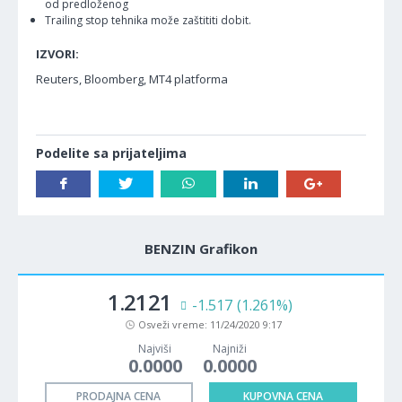
od predloženog
Trailing stop tehnika može zaštititi dobit.
IZVORI:
Reuters, Bloomberg, MT4 platforma
Podelite sa prijateljima
BENZIN Grafikon
1.2121
-1.517
(1.261%)
Osveži vreme:
11/24/2020 9:17
Najviši
Najniži
0.0000
0.0000
PRODAJNA CENA
KUPOVNA CENA