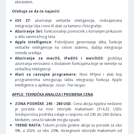
ekosistem.
Očekuje se da će najaviti:
iOS 27:
ažuriranje veštačke inteligencije, redizajnirana
integracija UIja i novi AI alati za kameru i fotografije.
Ažuriranje Siri:
funkcionalniji pomoćnik s korisnijim prikazom
u stilu vanmrežnog četa.
Apple Intelligence:
Poboljšano generisanje slika, funkcije
veštačke inteligencije na celom sistemu, dublja integracija
između uređaja.
Ažuriranja za macOS, iPadOS i watchOS:
godišnja
ažuriranja verovatno s dodatnim funkcijama koje se temelje na
veštačkoj inteligenciji.
Alati za razvojne programere:
Novi APIjevi i alati koji
programerima omogućuju lakšu integraciju funkcija Apple
Intelligence u aplikacije.
(Izvor: The Verge)
APPLE: TEHNIČKA ANALIZA I PROMENA CENA
ZONA PODRŠKE: 245 - 280 USD.
Cena akcija Applea nedavno
je porasla na novi istorijski maksimum (314,32 USD).
Srednjoročna podrška ostaje u rasponu od 245 do 280 dolara.
Međutim, cena bi takođe mogla opasti.
TREND RASTA:
Tokom prošle godine akcije su porasle za oko
9%, a 2026. za oko 20%, dosegnuvši istorijski maksimum od