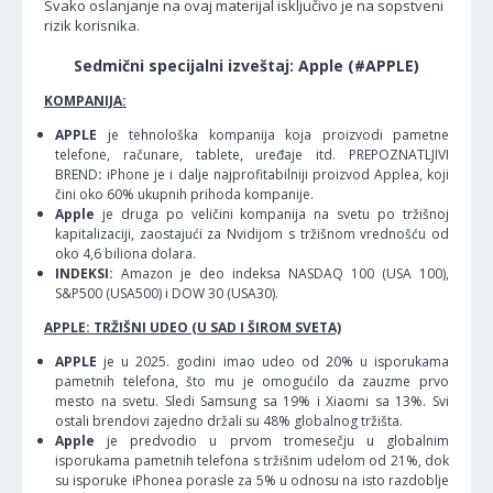
Svako oslanjanje na ovaj materijal isključivo je na sopstveni
rizik korisnika.
Sedmični specijalni izveštaj: Apple (#APPLE)
KOMPANIJA:
APPLE
je tehnološka kompanija koja proizvodi pametne
telefone, računare, tablete, uređaje itd. PREPOZNATLJIVI
BREND
:
iPhone je i dalje najprofitabilniji proizvod Applea, koji
čini oko 60% ukupnih prihoda kompanije.
Apple
je druga po veličini kompanija na svetu po tržišnoj
kapitalizaciji, zaostajući za Nvidijom s tržišnom vrednošću od
oko 4,6 biliona dolara.
INDEKSI:
Amazon je deo indeksa NASDAQ 100 (USA 100),
S&P500 (USA500) i DOW 30 (USA30).
APPLE: TRŽIŠNI UDEO (U SAD I ŠIROM SVETA)
APPLE
je u 2025. godini imao udeo od 20% u isporukama
pametnih telefona, što mu je omogućilo da zauzme prvo
mesto na svetu. Sledi Samsung sa 19% i Xiaomi sa 13%. Svi
ostali brendovi zajedno držali su 48% globalnog tržišta.
Apple
je predvodio u prvom tromesečju u globalnim
isporukama pametnih telefona s tržišnim udelom od 21%, dok
su isporuke iPhonea porasle za 5% u odnosu na isto razdoblje