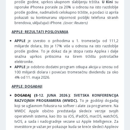
prošle godine, uprkos ukupnom slabljenju tržišta.
U Kini
su
isporuke iPhonea porasle za 20% u odnosu na isto razdoblje
prošle godine, nadmašivši celokupno tržište, a podaci iz aprila
pokazali su kontinuiranu otpornost pošiljki telefona stranih
brendova, uključujući iPhone.
(Izvor: Reuters)
APPLE: REZULTATI POSLOVANJA
APPLE
je izvestio o prihodima u 1. tromesečju od 111,2
milijarde dolara, što je 17% više u odnosu na isto razdoblje
prošle godine. To je dokaz da je stopa rasta Applea i dalje
snažna uprkos pritiscima na širem tržištu potrošačke
elektronike.
APPLE
je odobrio dodatni program otkupa akcija u iznosu od
100 milijardi dolara i povećao tromesečnu dividendu za oko
4% od 11. maja 2026.
APPLE: DOGAĐAJI
DOGAĐAJ (
8-12. JUNA 2026.
):
SVETSKA KONFERENCIJA
RAZVOJNIH PROGRAMERA (WWDC)
.
To je godišnji događaj
koji se uglavnom fokusira na softver i alate za programere. Na
WWDC Apple obično predstavlja sledeće verzije svojih
operativnih sistema, kao što su iOS, iPadOS, macOS, watchOS,
tvOS, a sada i nadogradnje vezane uz Apple Intelligence. Za
investitore je važan jer pokazuje kuda se kreće sledeći Appleov