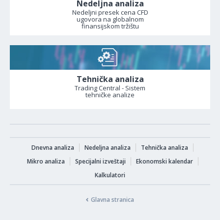
Nedeljna analiza
Nedeljni presek cena CFD
ugovora na globalnom
finansijskom tržištu
Tehnička analiza
Trading Central - Sistem
tehničke analize
Dnevna analiza
Nedeljna analiza
Tehnička analiza
Mikro analiza
Specijalni izveštaji
Ekonomski kalendar
Kalkulatori
Glavna stranica