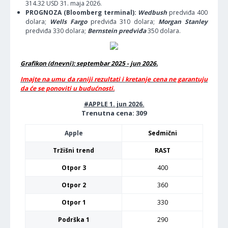
314.32 USD 31. maja 2026.
PROGNOZA (Bloomberg terminal):
Wedbush
predviđa 400
dolara;
Wells Fargo
predviđa 310 dolara;
Morgan Stanley
predviđa 330 dolara;
Bernstein predviđa
350 dolara.
Grafikon (dnevni): septembar 2025 - jun 2026.
Imajte na umu da raniji rezultati i kretanje cena ne garantuju
da će se ponoviti u budućnosti.
#APPLE 1. jun 2026.
Trenutna cena: 309
Apple
Sedmični
Tržišni trend
RAST
Otpor 3
400
Otpor 2
360
Otpor 1
330
Podrška 1
290