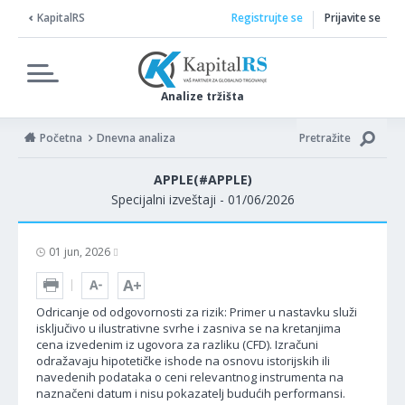
KapitalRS
Registrujte se
Prijavite se
Analize tržišta
Početna
Dnevna analiza
Pretražite
APPLE(#APPLE)
Specijalni izveštaji - 01/06/2026
01 jun, 2026
Odricanje od odgovornosti za rizik: Primer u nastavku služi
isključivo u ilustrativne svrhe i zasniva se na kretanjima
cena izvedenim iz ugovora za razliku (CFD). Izračuni
odražavaju hipotetičke ishode na osnovu istorijskih ili
navedenih podataka o ceni relevantnog instrumenta na
naznačeni datum i nisu pokazatelj budućih performansi.