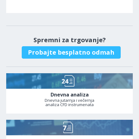
Spremni za trgovanje?
Probajte besplatno odmah
Dnevna analiza
Dnevna jutarnja i večernja
analiza CFD instrumenata