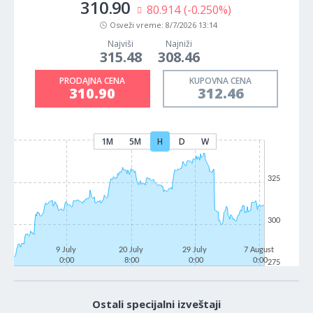
310.90
80.914
(-0.250%)
Osveži vreme:
8/7/2026 13:14
Najviši
Najniži
315.48
308.46
PRODAJNA CENA
KUPOVNA CENA
310.90
312.46
1M
5M
H
D
W
325
300
9 July
20 July
29 July
7 August
0:00
8:00
0:00
0:00
275
Ostali specijalni izveštaji