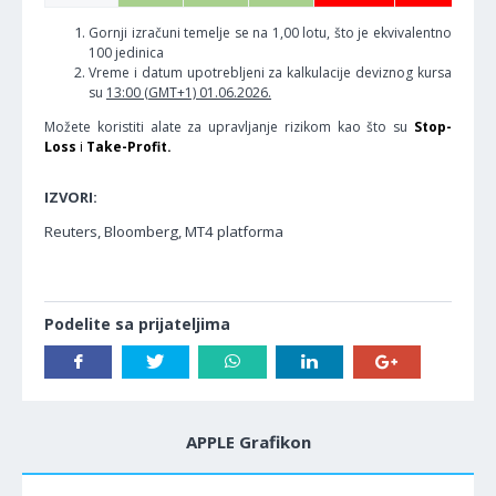
Gornji izračuni temelje se na 1,00 lotu, što je ekvivalentno
100 jedinica
Vreme i datum upotrebljeni za kalkulacije deviznog kursa
su
13:00 (GMT+1) 01.06.2026.
Možete koristiti alate za upravljanje rizikom kao što su
Stop-
Loss
i
Take-Profit.
IZVORI:
Reuters, Bloomberg, MT4 platforma
Podelite sa prijateljima
APPLE Grafikon