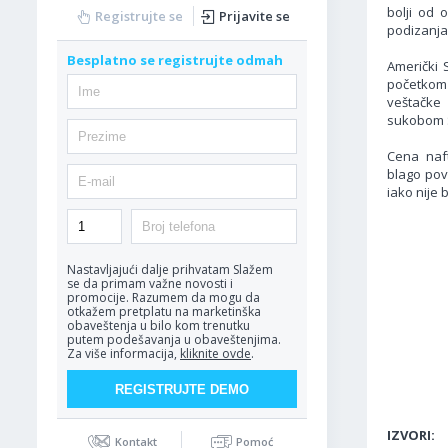
bolji od 
Registrujte se
Prijavite se
podizanja
Besplatno se registrujte odmah
Američki 
početkom 
veštačke 
sukobom S
Cena naf
blago pov
iako nije
Nastavljajući dalje prihvatam
Slažem
se da primam važne novosti i
promocije. Razumem da mogu da
otkažem pretplatu na marketinška
obaveštenja u bilo kom trenutku
putem podešavanja u obaveštenjima.
Za više informacija,
kliknite ovde
.
IZVORI:
Kontakt
Pomoć