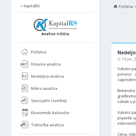
KapitalRS
Početna
Analize tržišta
Početna
Nedeljn
10 jun,
Dnevna analiza
Valutni p
ponovo z
Nedeljna analiza
zaposleno
Mikro analiza
Britanska
građevins
Specijalni izveštaji
valute u p
Valutni p
Ekonomski kalendar
pojavile 
interveniš
Tehnička analiza
Cena zlat