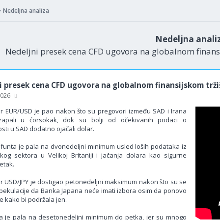
Nedeljna analiza
Nedeljna anali
Nedeljni presek cena CFD ugovora na globalnom finansi
i presek cena CFD ugovora na globalnom finansijskom trži
 2026
ar EUR/USD je pao nakon što su pregovori između SAD i Irana
apali u ćorsokak, dok su bolji od očekivanih podaci o
sti u SAD dodatno ojačali dolar.
 funta je pala na dvonedeljni minimum usled loših podataka iz
kog sektora u Velikoj Britaniji i jačanja dolara kao sigurne
etak.
ar USD/JPY je dostigao petonedeljni maksimum nakon što su se
spekulacije da Banka Japana neće imati izbora osim da ponovo
e kako bi podržala jen.
a je pala na desetonedeljni minimum do petka, jer su mnogo