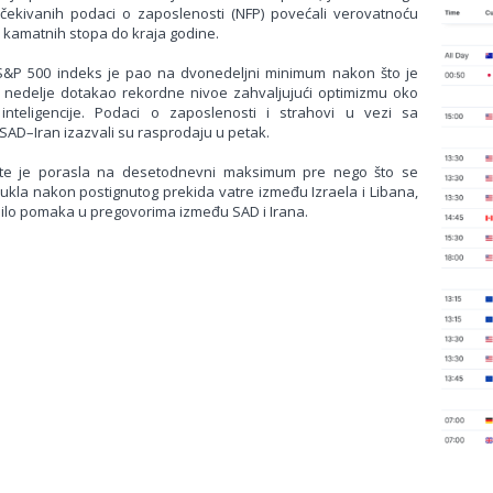
očekivanih podaci o zaposlenosti (NFP) povećali verovatnoću
 kamatnih stopa do kraja godine.
S&P 500 indeks je pao na dvonedeljni minimum nakon što je
nedelje dotakao rekordne nivoe zahvaljujući optimizmu oko
inteligencije. Podaci o zaposlenosti i strahovi u vezi sa
AD–Iran izazvali su rasprodaju u petak.
te je porasla na desetodnevni maksimum pre nego što se
ukla nakon postignutog prekida vatre između Izraela i Libana,
 bilo pomaka u pregovorima između SAD i Irana.