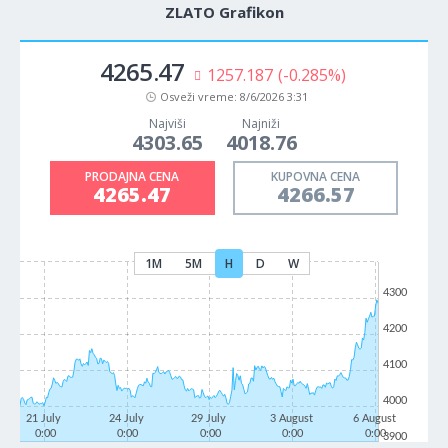
ZLATO Grafikon
4265.47
1257.187
(-0.285%)
Osveži vreme:
8/6/2026 3:31
Najviši
Najniži
4303.65
4018.76
PRODAJNA CENA
KUPOVNA CENA
4265.47
4266.57
1M
5M
H
D
W
4300
4200
4100
4000
21 July
24 July
29 July
3 August
6 August
0:00
0:00
0:00
0:00
0:00
3900