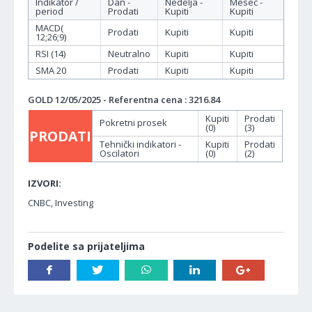
Indikator /
Dan -
Nedelja -
Mesec -
period
Prodati
Kupiti
Kupiti
MACD(
Prodati
Kupiti
Kupiti
12;26;9)
RSI (14)
Neutralno
Kupiti
Kupiti
SMA 20
Prodati
Kupiti
Kupiti
GOLD 12/05/2025 - Referentna cena : 3216.84
Kupiti
Prodati
Pokretni prosek
(0)
(3)
PRODATI
Tehnički indikatori -
Kupiti
Prodati
Oscilatori
(0)
(2)
IZVORI:
CNBC, Investing
Podelite sa prijateljima