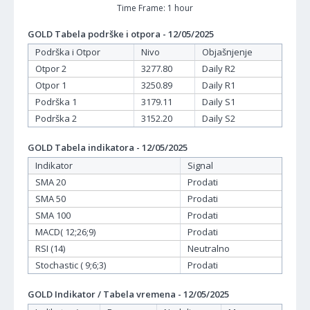
Time Frame: 1 hour
GOLD Tabela podrške i otpora - 12/05/2025
Podrška i Otpor
Nivo
Objašnjenje
Otpor 2
3277.80
Daily R2
Otpor 1
3250.89
Daily R1
Podrška 1
3179.11
Daily S1
Podrška 2
3152.20
Daily S2
GOLD Tabela indikatora - 12/05/2025
Indikator
Signal
SMA 20
Prodati
SMA 50
Prodati
SMA 100
Prodati
MACD( 12;26;9)
Prodati
RSI (14)
Neutralno
Stochastic ( 9;6;3)
Prodati
GOLD Indikator / Tabela vremena - 12/05/2025