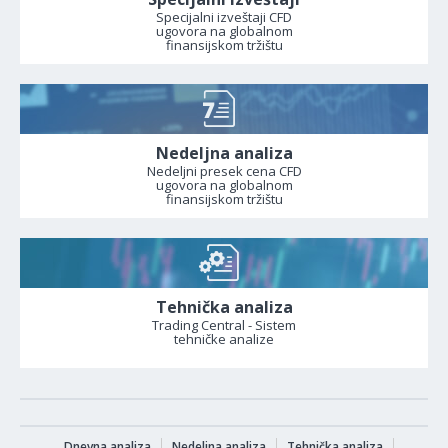
Specijalni izveštaji CFD
ugovora na globalnom
finansijskom tržištu
Nedeljna analiza
Nedeljni presek cena CFD
ugovora na globalnom
finansijskom tržištu
Tehnička analiza
Trading Central - Sistem
tehničke analize
Dnevna analiza
Nedeljna analiza
Tehnička analiza