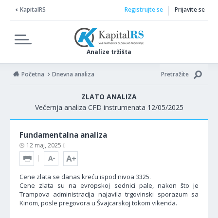
KapitalRS
Registrujte se
Prijavite se
Analize tržišta
Početna
Dnevna analiza
Pretražite
ZLATO ANALIZA
Večernja analiza CFD instrumenata 12/05/2025
Fundamentalna analiza
12 maj, 2025
Cene zlata se danas kreću ispod nivoa 3325.
Cene zlata su na evropskoj sednici pale, nakon što je
Trampova administracija najavila trgovinski sporazum sa
Kinom, posle pregovora u Švajcarskoj tokom vikenda.