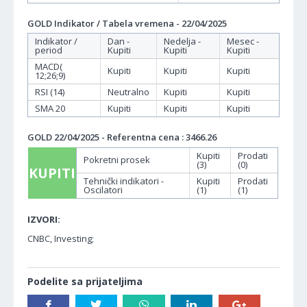
GOLD Indikator / Tabela vremena - 22/04/2025
Indikator /
Dan -
Nedelja -
Mesec -
period
Kupiti
Kupiti
Kupiti
MACD(
Kupiti
Kupiti
Kupiti
12;26;9)
RSI (14)
Neutralno
Kupiti
Kupiti
SMA 20
Kupiti
Kupiti
Kupiti
GOLD 22/04/2025 - Referentna cena : 3466.26
Kupiti
Prodati
Pokretni prosek
(3)
(0)
KUPITI
Tehnički indikatori -
Kupiti
Prodati
Oscilatori
(1)
(1)
IZVORI:
CNBC, Investing;
Podelite sa prijateljima