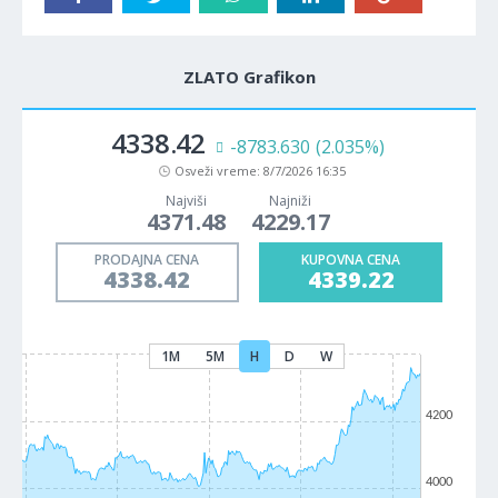
ZLATO Grafikon
4338.42
-8783.630
(2.035%)
Osveži vreme:
8/7/2026 16:35
Najviši
Najniži
4371.48
4229.17
PRODAJNA CENA
KUPOVNA CENA
4338.42
4339.22
1M
5M
H
D
W
4200
4000