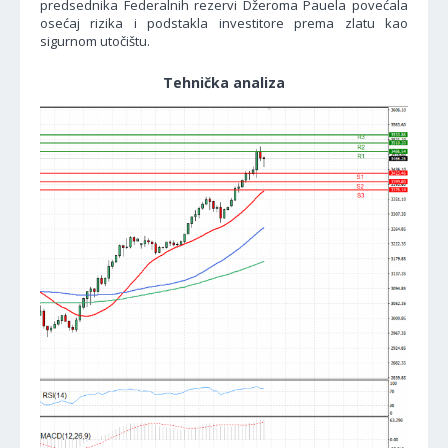
predsednika Federalnih rezervi Džeroma Pauela povećala
osećaj rizika i podstakla investitore prema zlatu kao
sigurnom utočištu.
Tehnička analiza