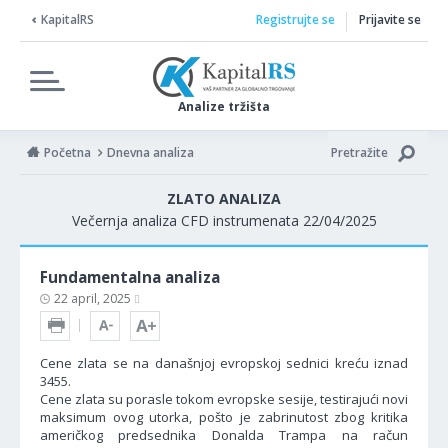
KapitalRS
Registrujte se
Prijavite se
Analize tržišta
Početna
Dnevna analiza
Pretražite
ZLATO ANALIZA
Večernja analiza CFD instrumenata 22/04/2025
Fundamentalna analiza
22 april, 2025
Cene zlata se na današnjoj evropskoj sednici kreću iznad
3455.
Cene zlata su porasle tokom evropske sesije, testirajući novi
maksimum ovog utorka, pošto je zabrinutost zbog kritika
američkog predsednika Donalda Trampa na račun