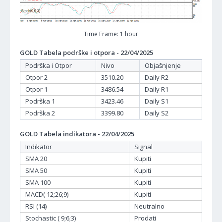
Time Frame: 1 hour
GOLD Tabela podrške i otpora - 22/04/2025
Podrška i Otpor
Nivo
Objašnjenje
Otpor 2
3510.20
Daily R2
Otpor 1
3486.54
Daily R1
Podrška 1
3423.46
Daily S1
Podrška 2
3399.80
Daily S2
GOLD Tabela indikatora - 22/04/2025
Indikator
Signal
SMA 20
Kupiti
SMA 50
Kupiti
SMA 100
Kupiti
MACD( 12;26;9)
Kupiti
RSI (14)
Neutralno
Stochastic ( 9;6;3)
Prodati