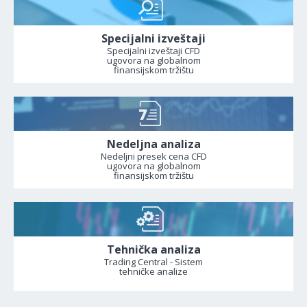
Specijalni izveštaji
Specijalni izveštaji CFD
ugovora na globalnom
finansijskom tržištu
Nedeljna analiza
Nedeljni presek cena CFD
ugovora na globalnom
finansijskom tržištu
Tehnička analiza
Trading Central - Sistem
tehničke analize