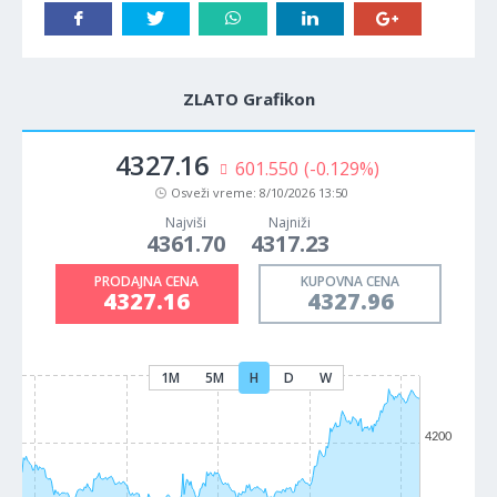
ZLATO Grafikon
4327.16
601.550
(-0.129%)
Osveži vreme:
8/10/2026 13:50
Najviši
Najniži
4361.70
4317.23
PRODAJNA CENA
KUPOVNA CENA
4327.16
4327.96
1M
5M
H
D
W
4200