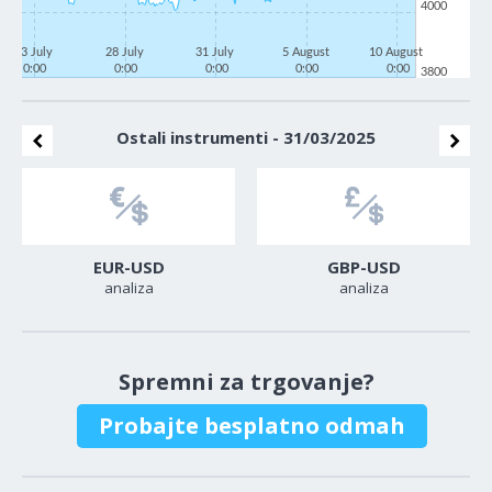
4000
23 July
28 July
31 July
5 August
10 August
0:00
0:00
0:00
0:00
0:00
3800
Ostali instrumenti - 31/03/2025
EUR-USD
GBP-USD
analiza
analiza
Spremni za trgovanje?
Probajte besplatno odmah