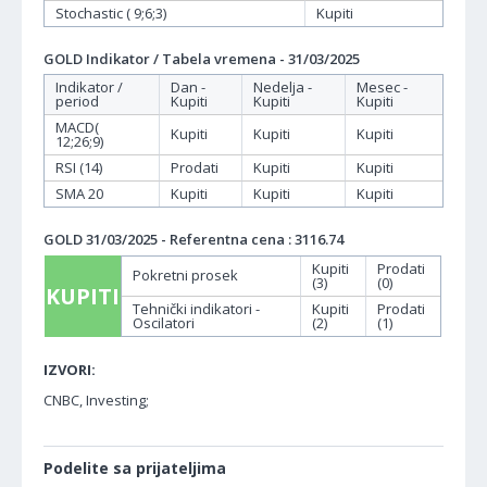
Stochastic ( 9;6;3)
Kupiti
GOLD Indikator / Tabela vremena - 31/03/2025
Indikator /
Dan -
Nedelja -
Mesec -
period
Kupiti
Kupiti
Kupiti
MACD(
Kupiti
Kupiti
Kupiti
12;26;9)
RSI (14)
Prodati
Kupiti
Kupiti
SMA 20
Kupiti
Kupiti
Kupiti
GOLD 31/03/2025 - Referentna cena : 3116.74
Kupiti
Prodati
Pokretni prosek
(3)
(0)
KUPITI
Tehnički indikatori -
Kupiti
Prodati
Oscilatori
(2)
(1)
IZVORI:
CNBC, Investing;
Podelite sa prijateljima