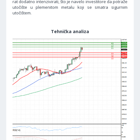
rat dodatno intenzivirati, što je navelo investitore da potraže
utočište u plemenitom metalu koji se smatra sigurnim
utočištem.
Tehnička analiza