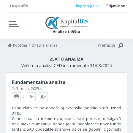
KapitalRS
Registrujte se
Prijavite se
Analize tržišta
Početna
Dnevna analiza
Pretražite
ZLATO ANALIZA
Večernja analiza CFD instrumenata 31/03/2025
Fundamentalna analiza
31 mart, 2025
Cene zlata se na današnjoj evropskoj sednici kreću iznad
3115.
Cene zlata su tokom evropske sesije porasle, dostigavši
novi maksimum ranije danas, jer su nadolazeće nove runde
tarifa iz SAD podstakle strahove da će se globalni trgovinski