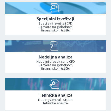
Specijalni izveštaji
Specijalni izveštaji CFD
ugovora na globalnom
finansijskom tržištu
Nedeljna analiza
Nedeljni presek cena CFD
ugovora na globalnom
finansijskom tržištu
Tehnička analiza
Trading Central - Sistem
tehničke analize