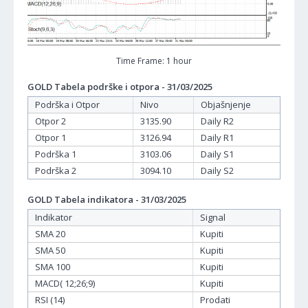
Time Frame: 1 hour
GOLD Tabela podrške i otpora - 31/03/2025
Podrška i Otpor
Nivo
Objašnjenje
Otpor 2
3135.90
Daily R2
Otpor 1
3126.94
Daily R1
Podrška 1
3103.06
Daily S1
Podrška 2
3094.10
Daily S2
GOLD Tabela indikatora - 31/03/2025
Indikator
Signal
SMA 20
Kupiti
SMA 50
Kupiti
SMA 100
Kupiti
MACD( 12;26;9)
Kupiti
RSI (14)
Prodati