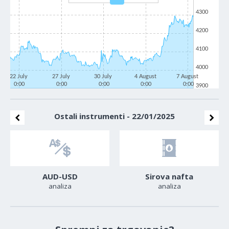
4300
4200
4100
4000
22 July
27 July
30 July
4 August
7 August
0:00
0:00
0:00
0:00
0:00
3900
Ostali instrumenti - 22/01/2025
AUD-USD
Sirova nafta
analiza
analiza