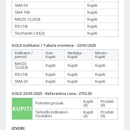
SMA 50
Kupiti
SMA 100
Kupiti
MACD( 12;26;9)
Kupiti
RSI (14)
Kupiti
Stochastic ( 9;6;3)
Kupiti
GOLD Indikator / Tabela vremena - 22/01/2025
Indikator /
Dan -
Nedelja -
Mesec -
period
Kupiti
Kupiti
Kupiti
MACD(
Kupiti
Kupiti
Kupiti
12;26;9)
RSI (14)
Kupiti
Kupiti
Kupiti
SMA 20
Kupiti
Kupiti
Kupiti
GOLD 22/01/2025 - Referentna cena : 2753.92
Kupiti
Prodati
Pokretni prosek
(3)
(0)
KUPITI
Tehnički indikatori -
Kupiti
Prodati
Oscilatori
(3)
(0)
IZVORI: