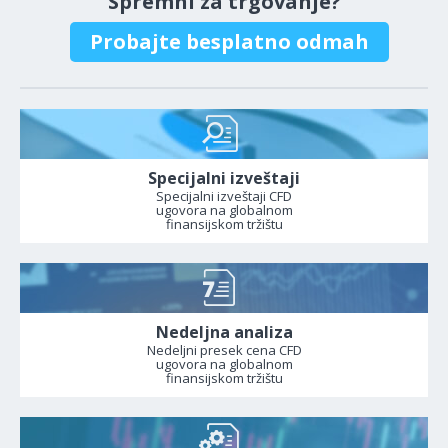
Spremni za trgovanje?
Probajte besplatno odmah
Specijalni izveštaji
Specijalni izveštaji CFD
ugovora na globalnom
finansijskom tržištu
Nedeljna analiza
Nedeljni presek cena CFD
ugovora na globalnom
finansijskom tržištu