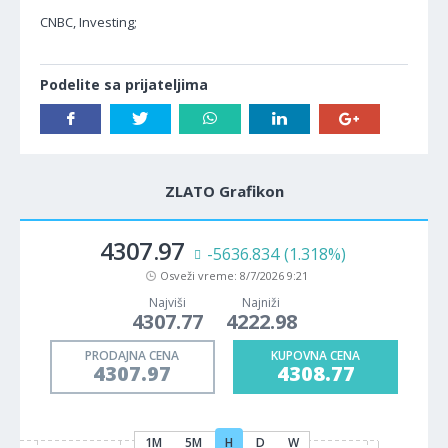
CNBC, Investing;
Podelite sa prijateljima
ZLATO Grafikon
4307.97
-5636.834
(1.318%)
Osveži vreme:
8/7/2026 9:21
Najviši
Najniži
4307.77
4222.98
PRODAJNA CENA
KUPOVNA CENA
4307.97
4308.77
1M
5M
H
D
W