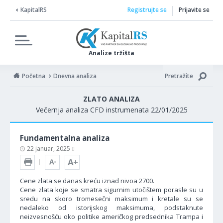
KapitalRS
Registrujte se
Prijavite se
Analize tržišta
Početna
Dnevna analiza
Pretražite
ZLATO ANALIZA
Večernja analiza CFD instrumenata 22/01/2025
Fundamentalna analiza
22 januar, 2025
Cene zlata se danas kreću iznad nivoa 2700.
Cene zlata koje se smatra sigurnim utočištem porasle su u
sredu na skoro tromesečni maksimum i kretale su se
nedaleko od istorijskog maksimuma, podstaknute
neizvesnošću oko politike američkog predsednika Trampa i