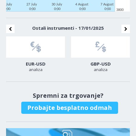
22 July
27 July
30 July
4 August
7 August
0:00
0:00
0:00
0:00
0:00
3800
Ostali instrumenti - 17/01/2025
EUR-USD
GBP-USD
analiza
analiza
Spremni za trgovanje?
Probajte besplatno odmah