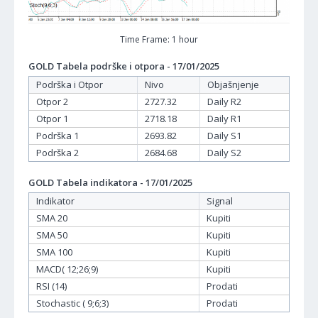
Time Frame: 1 hour
GOLD Tabela podrške i otpora - 17/01/2025
Podrška i Otpor
Nivo
Objašnjenje
Otpor 2
2727.32
Daily R2
Otpor 1
2718.18
Daily R1
Podrška 1
2693.82
Daily S1
Podrška 2
2684.68
Daily S2
GOLD Tabela indikatora - 17/01/2025
Indikator
Signal
SMA 20
Kupiti
SMA 50
Kupiti
SMA 100
Kupiti
MACD( 12;26;9)
Kupiti
RSI (14)
Prodati
Stochastic ( 9;6;3)
Prodati