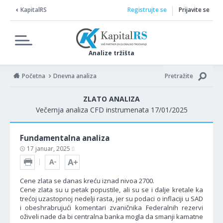
KapitalRS
Registrujte se
Prijavite se
Analize tržišta
Početna
Dnevna analiza
Pretražite
ZLATO ANALIZA
Večernja analiza CFD instrumenata 17/01/2025
Fundamentalna analiza
17 januar, 2025
Cene zlata se danas kreću iznad nivoa 2700.
Cene zlata su u petak popustile, ali su se i dalje kretale ka
trećoj uzastopnoj nedelji rasta, jer su podaci o inflaciji u SAD
i obeshrabrujući komentari zvaničnika Federalnih rezervi
oživeli nade da bi centralna banka mogla da smanji kamatne