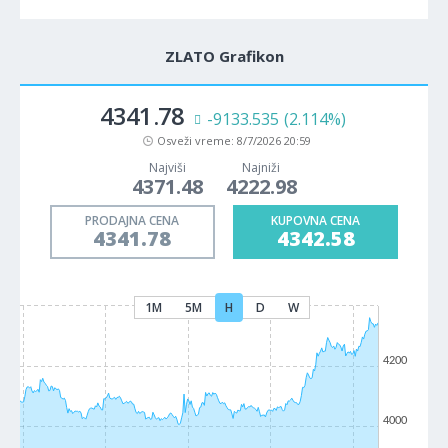
ZLATO Grafikon
4341.78
-9133.535
(2.114%)
Osveži vreme:
8/7/2026 20:59
Najviši
Najniži
4371.48
4222.98
PRODAJNA CENA
KUPOVNA CENA
4341.78
4342.58
1M
5M
H
D
W
4200
4000