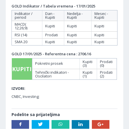
GOLD Indikator / Tabela vremena - 17/01/2025
Indikator /
Dan -
Nedelja -
Mesec -
period
Kupiti
Kupiti
Kupiti
MACD(
Kupiti
Kupiti
Kupiti
12;26;9)
RSI (14)
Prodati
Kupiti
Kupiti
SMA 20
Kupiti
Kupiti
Kupiti
GOLD 17/01/2025 - Referentna cena : 2706.16
Kupiti
Prodati
Pokretni prosek
(3)
(0)
KUPITI
Tehnički indikatori -
Kupiti
Prodati
Oscilatori
(1)
(2)
IZVORI:
CNBC, Investing;
Podelite sa prijateljima