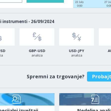
22 July
27 J
0:00
0:0
i instrumenti - 26/09/2024
USD
GBP-USD
USD-JPY
A
za
analiza
analiza
Spremni za trgovanje?
Probaj
pecijalni izveštaji
Nedeljna anali