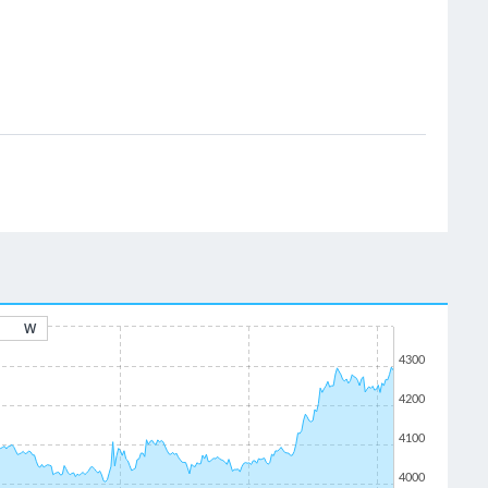
W
4300
4200
4100
4000