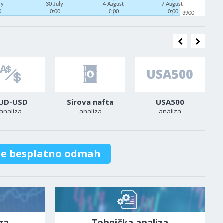
uly
30 July
4 August
7 August
0
0:00
0:00
0:00
3900
UD-USD
Sirova nafta
USA500
analiza
analiza
analiza
te besplatno odmah
za
Tehnička analiza