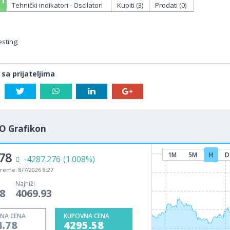
Tehnički indikatori - Oscilatori
Kupiti (3)
Prodati (0)
sting;
 sa prijateljima
O Grafikon
78
1M
5M
H
D
-4287.276
(1.008%)
vreme:
8/7/2026 8:27
Najniži
8
4069.93
NA CENA
KUPOVNA CENA
4.78
4295.58