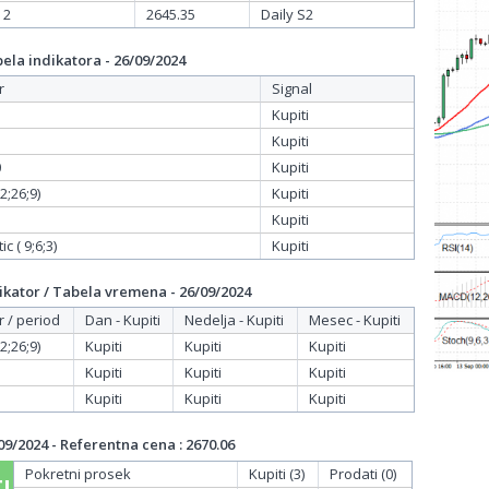
 2
2645.35
Daily S2
la indikatora - 26/09/2024
r
Signal
Kupiti
Kupiti
0
Kupiti
;26;9)
Kupiti
Kupiti
c ( 9;6;3)
Kupiti
kator / Tabela vremena - 26/09/2024
r / period
Dan - Kupiti
Nedelja - Kupiti
Mesec - Kupiti
;26;9)
Kupiti
Kupiti
Kupiti
Kupiti
Kupiti
Kupiti
Kupiti
Kupiti
Kupiti
9/2024 - Referentna cena : 2670.06
Pokretni prosek
Kupiti (3)
Prodati (0)
I