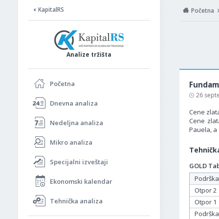
KapitalRS
Početna
Analize tržišta
Početna
Fundame
26 sept
Dnevna analiza
Cene zlat
Cene zlat
Nedeljna analiza
Pauela, a
Mikro analiza
Tehnička
Specijalni izveštaji
GOLD Tabe
Podrška
Ekonomski kalendar
Otpor 2
Tehnička analiza
Otpor 1
Podrška