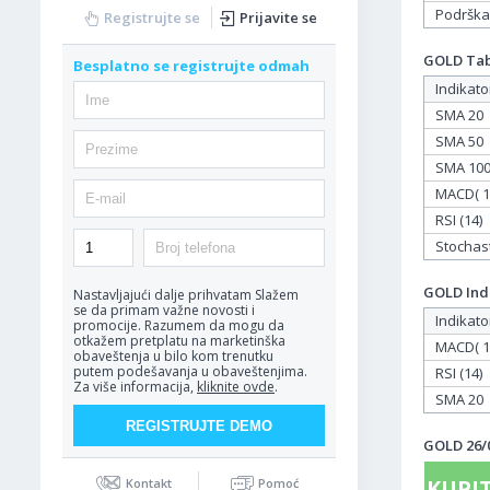
Podrška
Registrujte se
Prijavite se
GOLD Tabe
Besplatno se registrujte odmah
Indikato
SMA 20
SMA 50
SMA 10
MACD( 12
RSI (14)
Stochasti
GOLD Indi
Nastavljajući dalje prihvatam
Slažem
se da primam važne novosti i
Indikato
promocije. Razumem da mogu da
otkažem pretplatu na marketinška
MACD( 12
obaveštenja u bilo kom trenutku
putem podešavanja u obaveštenjima.
RSI (14)
Za više informacija,
kliknite ovde
.
SMA 20
GOLD 26/0
KUPIT
Kontakt
Pomoć