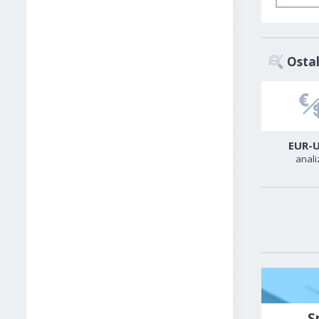
Ostal
USD-CAD
GER40
EUR-
analiza
analiza
anali
S