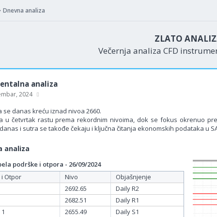
Dnevna analiza
ZLATO ANALI
Večernja analiza CFD instrum
ntalna analiza
embar, 2024
a se danas kreću iznad nivoa 2660.
a u četvrtak rastu prema rekordnim nivoima, dok se fokus okrenuo pr
 danas i sutra se takođe čekaju i ključna čitanja ekonomskih podataka u S
 analiza
la podrške i otpora - 26/09/2024
 i Otpor
Nivo
Objašnjenje
2692.65
Daily R2
2682.51
Daily R1
 1
2655.49
Daily S1