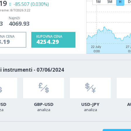
19
1M
5M
H
D
-85.507
(0.030%)
vreme:
8/7/2026 3:22
Najniži
3
4069.93
NA CENA
KUPOVNA CENA
3.19
4254.29
22 July
27 
0:00
0
i instrumenti - 07/06/2024
USD
GBP-USD
USD-JPY
A
za
analiza
analiza