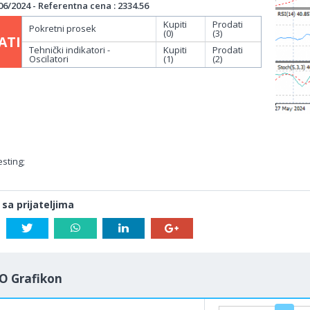
6/2024 - Referentna cena : 2334.56
Kupiti
Prodati
Pokretni prosek
(0)
(3)
ATI
Tehnički indikatori -
Kupiti
Prodati
Oscilatori
(1)
(2)
sting;
 sa prijateljima
O Grafikon