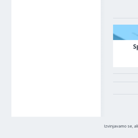
S
Izvinjavamo se, al