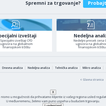
Spremni za trgovanje?
Probaj
pecijalni izveštaji
Nedeljna anali
Specijalni izveštaji CFD
Nedeljni presek cena 
ugovora na globalnom
ugovora na globaln
finansijskom tržištu
finansijskom tržištu
Dnevna analiza
Nedeljna analiza
Tehnička analiza
Mikro analiza
Glavna stranica
i nismo u mogućnosti da prihvatamo klijente iz vašeg regiona usled regula
U međuvremenu, želimo vam puno uspeha u budućem trgovanju.