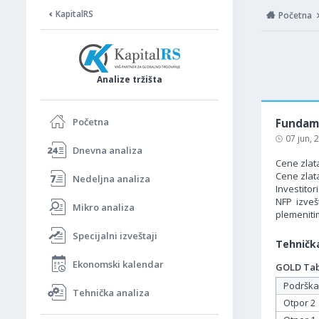
KapitalRS
Početna
Analize tržišta
Početna
Fundame
07 jun,
Dnevna analiza
Cene zlata
Cene zlat
Nedeljna analiza
Investito
NFP izveš
Mikro analiza
plemeniti
Specijalni izveštaji
Tehnička
Ekonomski kalendar
GOLD Tabe
Podrška
Tehnička analiza
Otpor 2