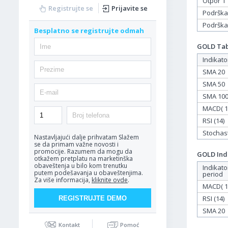
Otpor 1
Registrujte se
Prijavite se
Podrška
Podrška
Besplatno se registrujte odmah
GOLD Tabe
Indikato
SMA 20
SMA 50
SMA 10
MACD( 12
RSI (14)
Stochasti
Nastavljajući dalje prihvatam
Slažem
se da primam važne novosti i
promocije. Razumem da mogu da
GOLD Indi
otkažem pretplatu na marketinška
obaveštenja u bilo kom trenutku
Indikato
putem podešavanja u obaveštenjima.
period
Za više informacija,
kliknite ovde
.
MACD( 12
RSI (14)
SMA 20
Kontakt
Pomoć