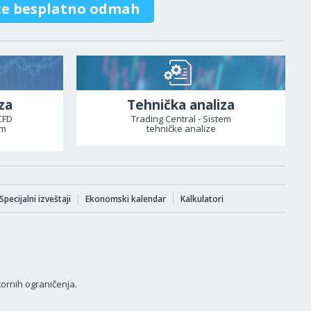
te besplatno odmah
za
Tehnička analiza
CFD
Trading Central - Sistem
om
tehničke analize
Specijalni izveštaji
Ekonomski kalendar
Kalkulatori
tornih ograničenja.