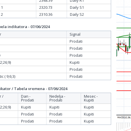
2348.39
Daily R1
 1
2320.73
Daily S1
 2
2310.36
Daily S2
la indikatora - 07/06/2024
r
Signal
Prodati
Prodati
0
Prodati
;26;9)
Kupiti
Prodati
c ( 9;6;3)
Prodati
kator / Tabela vremena - 07/06/2024
r /
Dan -
Nedelja -
Mesec -
Prodati
Prodati
Kupiti
;26;9)
Kupiti
Kupiti
Kupiti
Prodati
Prodati
Kupiti
Prodati
Prodati
Kupiti