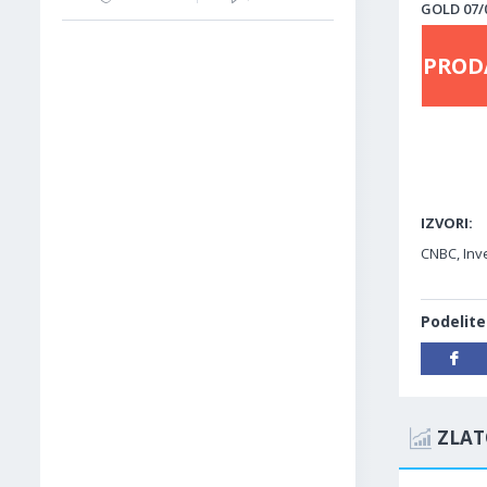
GOLD 07/0
PROD
IZVORI:
CNBC, Inve
Podelite
ZLAT