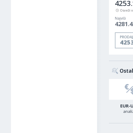
4253.
Osveži 
Najviši
4281.4
PRODAJ
425
Ostal
USD-CAD
GER40
EUR-
analiza
analiza
anali