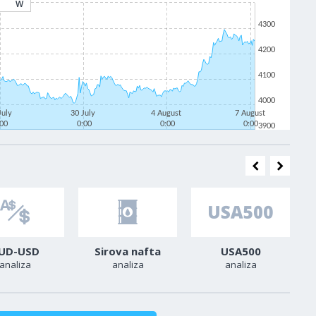
W
4300
4200
4100
4000
July
30 July
4 August
7 August
:00
0:00
0:00
0:00
3900
UD-USD
Sirova nafta
USA500
analiza
analiza
analiza