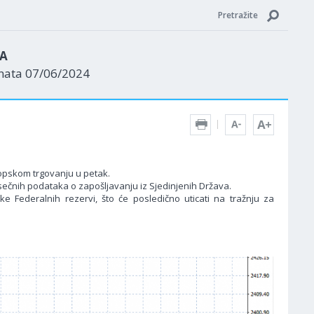
Pretražite
ZA
enata 07/06/2024
pskom trgovanju u petak.
sečnih podataka o zapošljavanju iz Sjedinjenih Država.
ke Federalnih rezervi, što će posledično uticati na tražnju za