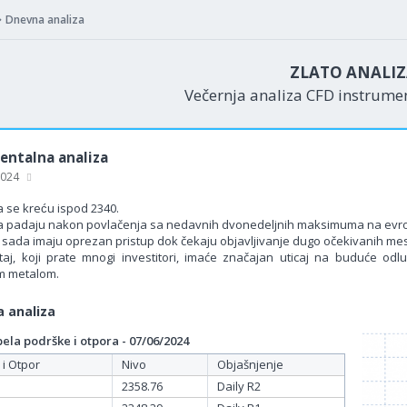
Dnevna analiza
ZLATO ANALI
Večernja analiza CFD instrum
ntalna analiza
 2024
 se kreću ispod 2340.
a padaju nakon povlačenja sa nedavnih dvonedeljnih maksimuma na evro
ri sada imaju oprezan pristup dok čekaju objavljivanje dugo očekivanih me
taj, koji prate mnogi investitori, imaće značajan uticaj na buduće odlu
m metalom.
 analiza
la podrške i otpora - 07/06/2024
 i Otpor
Nivo
Objašnjenje
2358.76
Daily R2