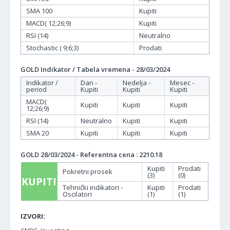
SMA 100
Kupiti
MACD( 12;26;9)
Kupiti
RSI (14)
Neutralno
Stochastic ( 9;6;3)
Prodati
GOLD Indikator / Tabela vremena - 28/03/2024
Indikator /
Dan -
Nedelja -
Mesec -
period
Kupiti
Kupiti
Kupiti
MACD(
Kupiti
Kupiti
Kupiti
12;26;9)
RSI (14)
Neutralno
Kupiti
Kupiti
SMA 20
Kupiti
Kupiti
Kupiti
GOLD 28/03/2024 - Referentna cena : 2210.18
Kupiti
Prodati
Pokretni prosek
(3)
(0)
KUPITI
Tehnički indikatori -
Kupiti
Prodati
Oscilatori
(1)
(1)
IZVORI: