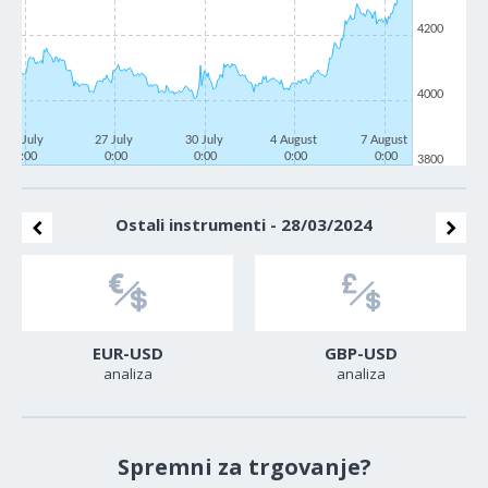
4200
4000
22 July
27 July
30 July
4 August
7 August
0:00
0:00
0:00
0:00
0:00
3800
Ostali instrumenti - 28/03/2024
EUR-USD
GBP-USD
analiza
analiza
Spremni za trgovanje?