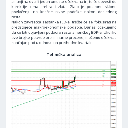
smanji na dva ili jedan umesto očekivana tri, to će dovesti do
korekcije cena srebra i zlata. Zlato je posebno sklono
povlačenju na kritične nivoe podrške nakon doslednog
rasta.
Nakon završetka sastanka FED-a, tržište će se fokusirati na
predstojeće makroekonomske podatke. Danas očekujemo
da će biti objavljeni podaci o rastu američkog BDP-a. Ukoliko
ove brojke potvrde preliminarne procene, možemo očekivati
značajan pad u odnosu na prethodne kvartale.
Tehnička analiza