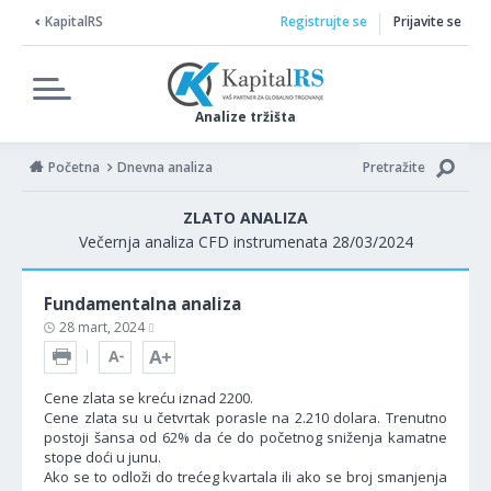
KapitalRS
Registrujte se
Prijavite se
Analize tržišta
Početna
Dnevna analiza
Pretražite
ZLATO ANALIZA
Večernja analiza CFD instrumenata 28/03/2024
Fundamentalna analiza
28 mart, 2024
Cene zlata se kreću iznad 2200.
Cene zlata su u četvrtak porasle na 2.210 dolara. Trenutno
postoji šansa od 62% da će do početnog sniženja kamatne
stope doći u junu.
Ako se to odloži do trećeg kvartala ili ako se broj smanjenja