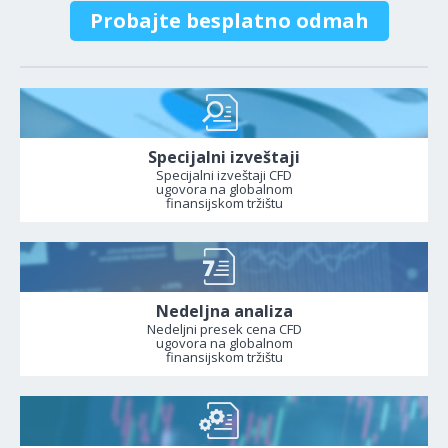
Probajte besplatno odmah
Specijalni izveštaji
Specijalni izveštaji CFD
ugovora na globalnom
finansijskom tržištu
Nedeljna analiza
Nedeljni presek cena CFD
ugovora na globalnom
finansijskom tržištu