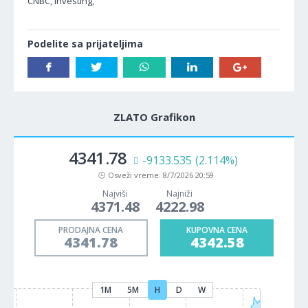
CNBC, Investing,
Podelite sa prijateljima
ZLATO Grafikon
4341.78
-9133.535
(2.114%)
Osveži vreme:
8/7/2026 20:59
Najviši
Najniži
4371.48
4222.98
PRODAJNA CENA
KUPOVNA CENA
4341.78
4342.58
1M
5M
H
D
W