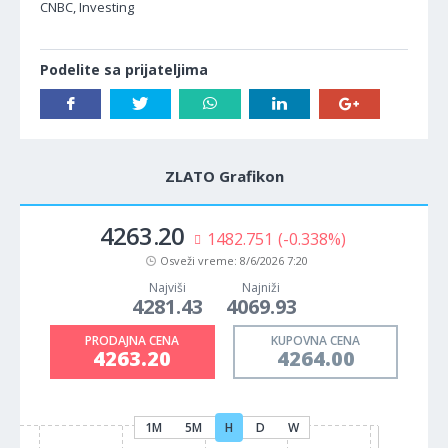
CNBC, Investing
Podelite sa prijateljima
ZLATO Grafikon
4263.20
1482.751
(-0.338%)
Osveži vreme:
8/6/2026 7:20
Najviši
Najniži
4281.43
4069.93
PRODAJNA CENA
KUPOVNA CENA
4263.20
4264.00
1M
5M
H
D
W