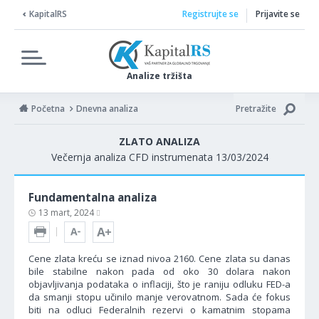
KapitalRS
Registrujte se
Prijavite se
Analize tržišta
Početna
Dnevna analiza
Pretražite
ZLATO ANALIZA
Večernja analiza CFD instrumenata 13/03/2024
Fundamentalna analiza
13 mart, 2024
Cene zlata kreću se iznad nivoa 2160. Cene zlata su danas
bile stabilne nakon pada od oko 30 dolara nakon
objavljivanja podataka o inflaciji, što je raniju odluku FED-a
da smanji stopu učinilo manje verovatnom. Sada će fokus
biti na odluci Federalnih rezervi o kamatnim stopama