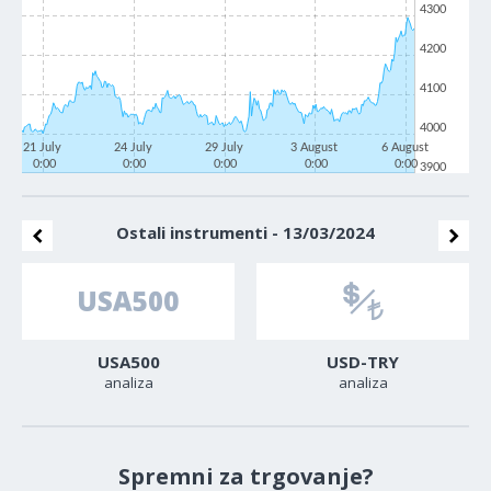
4300
4200
4100
4000
21 July
24 July
29 July
3 August
6 August
0:00
0:00
0:00
0:00
0:00
3900
Ostali instrumenti - 13/03/2024
USA500
USD-TRY
analiza
analiza
Spremni za trgovanje?