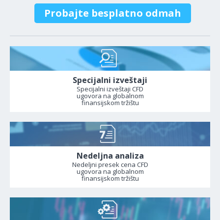
Probajte besplatno odmah
Specijalni izveštaji
Specijalni izveštaji CFD
ugovora na globalnom
finansijskom tržištu
Nedeljna analiza
Nedeljni presek cena CFD
ugovora na globalnom
finansijskom tržištu