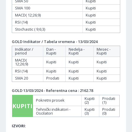
SMA 50
Kupiti
SMA 100
Kupiti
MACD( 12;26;9)
Kupiti
RSI (14)
Kupiti
Stochastic ( 9;6;3)
Kupiti
GOLD Indikator / Tabela vremena - 13/03/2024
Indikator /
Dan -
Nedelja -
Mesec -
period
Kupiti
Kupiti
Kupiti
MACD(
Kupiti
Kupiti
Kupiti
12;26;9)
RSI (14)
Kupiti
Kupiti
Kupiti
SMA 20
Prodati
Kupiti
Kupiti
GOLD 13/03/2024 - Referentna cena : 2162.78
Kupiti
Prodati
Pokretni prosek
(2)
(1)
KUPITI
Tehnički indikatori -
Kupiti
Prodati
Oscilatori
(3)
(0)
IZVORI: