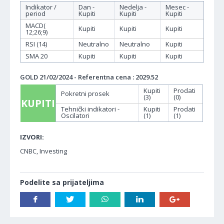
Indikator /
Dan -
Nedelja -
Mesec -
period
Kupiti
Kupiti
Kupiti
MACD(
Kupiti
Kupiti
Kupiti
12;26;9)
RSI (14)
Neutralno
Neutralno
Kupiti
SMA 20
Kupiti
Kupiti
Kupiti
GOLD 21/02/2024 - Referentna cena : 2029.52
Kupiti
Prodati
Pokretni prosek
(3)
(0)
KUPITI
Tehnički indikatori -
Kupiti
Prodati
Oscilatori
(1)
(1)
IZVORI:
CNBC, Investing
Podelite sa prijateljima