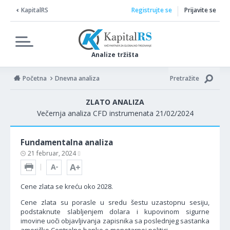
KapitalRS
Registrujte se
Prijavite se
Analize tržišta
Početna
Dnevna analiza
Pretražite
ZLATO ANALIZA
Večernja analiza CFD instrumenata 21/02/2024
Fundamentalna analiza
21 februar, 2024
Cene zlata se kreću oko 2028.
Cene zlata su porasle u sredu šestu uzastopnu sesiju,
podstaknute slabljenjem dolara i kupovinom sigurne
imovine uoči objavljivanja zapisnika sa poslednjeg sastanka