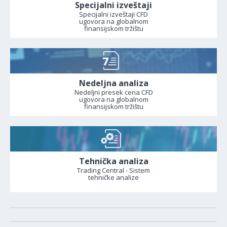
Specijalni izveštaji
Specijalni izveštaji CFD
ugovora na globalnom
finansijskom tržištu
Nedeljna analiza
Nedeljni presek cena CFD
ugovora na globalnom
finansijskom tržištu
Tehnička analiza
Trading Central - Sistem
tehničke analize