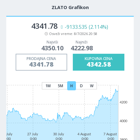
ZLATO Grafikon
4341.78
-9133.535
(2.114%)
Osveži vreme:
8/7/2026 20:58
Najviši
Najniži
4350.10
4222.98
PRODAJNA CENA
KUPOVNA CENA
4341.78
4342.58
1M
5M
H
D
W
4200
4000
22 July
27 July
30 July
4 August
7 August
0:00
0:00
0:00
0:00
0:00
3800