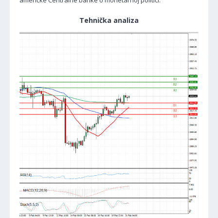
američke Centralne banke o monetarnoj politici.
Tehnička analiza