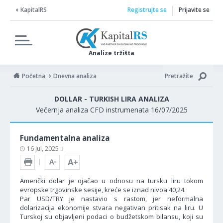
KapitalRS
Registrujte se
Prijavite se
Analize tržišta
Početna
Dnevna analiza
Pretražite
DOLLAR - TURKISH LIRA ANALIZA
Večernja analiza CFD instrumenata 16/07/2025
Fundamentalna analiza
16 jul, 2025
Američki dolar je ojačao u odnosu na tursku liru tokom
evropske trgovinske sesije, kreće se iznad nivoa 40,24.
Par USD/TRY je nastavio s rastom, jer neformalna
dolarizacija ekonomije stvara negativan pritisak na liru. U
Turskoj su objavljeni podaci o budžetskom bilansu, koji su