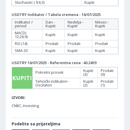
Stochastic ( 9;6;3)
Kupiti
USDTRY Indikator / Tabela vremena - 16/07/2025
Indikator /
Dan -
Nedelja -
Mesec -
period
Kupiti
Kupiti
Kupiti
MACD(
Kupiti
Kupiti
Kupiti
12;26;9)
RSI (14)
Prodati
Prodati
Prodati
SMA 20
Kupiti
Kupiti
Kupiti
USDTRY 16/07/2025 - Referentna cena : 40.2459
Kupiti
Prodati
Pokretni prosek
(3)
(0)
KUPITI
Tehnički indikatori -
Kupiti
Prodati
Oscilatori
(2)
(1)
IZVORI:
CNBC, Investing
Podelite sa prijateljima