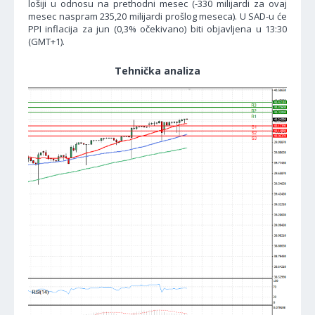
lošiji u odnosu na prethodni mesec (-330 milijardi za ovaj
mesec naspram 235,20 milijardi prošlog meseca). U SAD-u će
PPI inflacija za jun (0,3% očekivano) biti objavljena u 13:30
(GMT+1).
Tehnička analiza