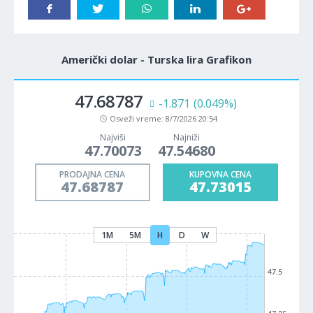
Američki dolar - Turska lira Grafikon
47.68787
-1.871
(0.049%)
Osveži vreme:
8/7/2026 20:54
Najviši
Najniži
47.70073
47.54680
PRODAJNA CENA
KUPOVNA CENA
47.68787
47.73015
1M
5M
H
D
W
47.5