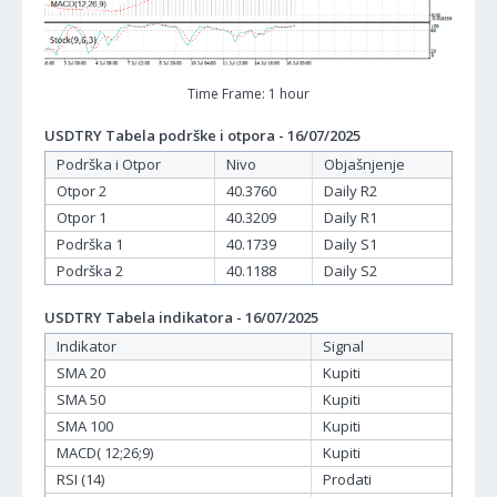
Time Frame: 1 hour
USDTRY Tabela podrške i otpora - 16/07/2025
Podrška i Otpor
Nivo
Objašnjenje
Otpor 2
40.3760
Daily R2
Otpor 1
40.3209
Daily R1
Podrška 1
40.1739
Daily S1
Podrška 2
40.1188
Daily S2
USDTRY Tabela indikatora - 16/07/2025
Indikator
Signal
SMA 20
Kupiti
SMA 50
Kupiti
SMA 100
Kupiti
MACD( 12;26;9)
Kupiti
RSI (14)
Prodati