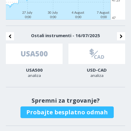
47.25
27 July
30 July
4 August
7 August
0:00
0:00
0:00
0:00
47
Ostali instrumenti - 16/07/2025
USA500
USD-CAD
analiza
analiza
Spremni za trgovanje?
Probajte besplatno odmah