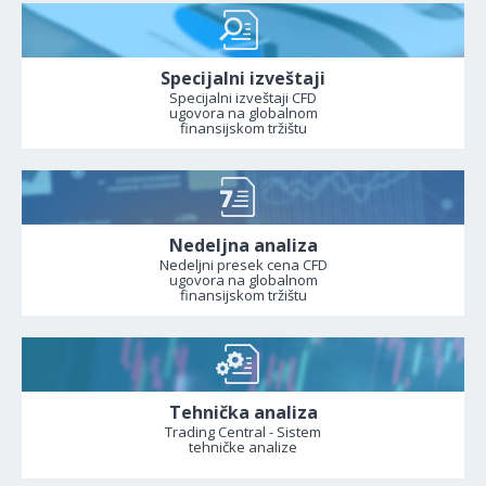
Specijalni izveštaji
Specijalni izveštaji CFD
ugovora na globalnom
finansijskom tržištu
Nedeljna analiza
Nedeljni presek cena CFD
ugovora na globalnom
finansijskom tržištu
Tehnička analiza
Trading Central - Sistem
tehničke analize