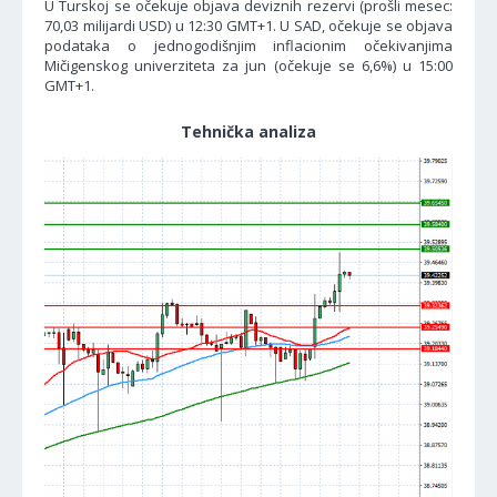
U Turskoj se očekuje objava deviznih rezervi (prošli mesec:
70,03 milijardi USD) u 12:30 GMT+1. U SAD, očekuje se objava
podataka o jednogodišnjim inflacionim očekivanjima
Mičigenskog univerziteta za jun (očekuje se 6,6%) u 15:00
GMT+1.
Tehnička analiza