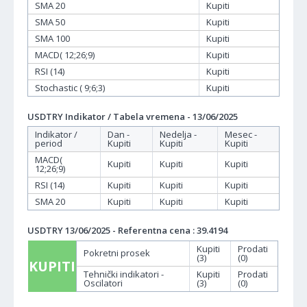
SMA 20
Kupiti
SMA 50
Kupiti
SMA 100
Kupiti
MACD( 12;26;9)
Kupiti
RSI (14)
Kupiti
Stochastic ( 9;6;3)
Kupiti
USDTRY Indikator / Tabela vremena - 13/06/2025
Indikator /
Dan -
Nedelja -
Mesec -
period
Kupiti
Kupiti
Kupiti
MACD(
Kupiti
Kupiti
Kupiti
12;26;9)
RSI (14)
Kupiti
Kupiti
Kupiti
SMA 20
Kupiti
Kupiti
Kupiti
USDTRY 13/06/2025 - Referentna cena : 39.4194
Kupiti
Prodati
Pokretni prosek
(3)
(0)
KUPITI
Tehnički indikatori -
Kupiti
Prodati
Oscilatori
(3)
(0)