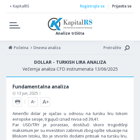
KapitalRS
Registrujte se
Prijavite se
Analize tržišta
Početna
Dnevna analiza
Pretražite
DOLLAR - TURKISH LIRA ANALIZA
Večernja analiza CFD instrumenata 13/06/2025
Fundamentalna analiza
13 jun, 2025
Američki dolar je ojačao u odnosu na tursku liru tokom
evropske sesije, trgujući iznad nivoa od 39,41.
Par USD/TRY je porastao, dostižući skoro trogodišnji
maksimum jer su investitori zabrinuti zbog opšte situacije na
Bliskom Istoku, što je stvorilo dodatni pritisak na tursku liru.