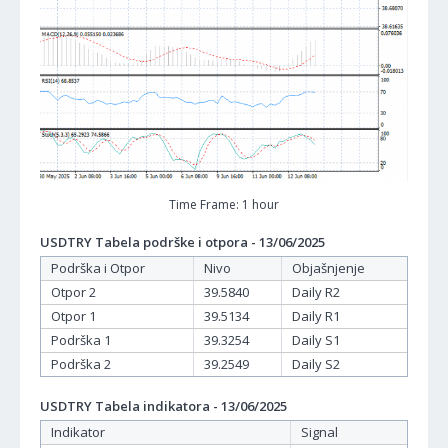
Time Frame: 1 hour
USDTRY Tabela podrške i otpora - 13/06/2025
Podrška i Otpor
Nivo
Objašnjenje
Otpor 2
39.5840
Daily R2
Otpor 1
39.5134
Daily R1
Podrška 1
39.3254
Daily S1
Podrška 2
39.2549
Daily S2
USDTRY Tabela indikatora - 13/06/2025
Indikator
Signal