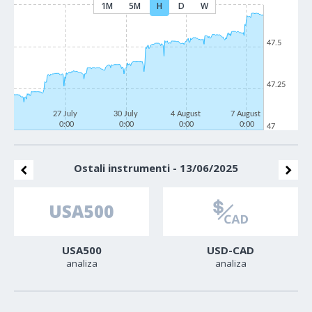
1M
5M
H
D
W
47.5
47.25
27 July
30 July
4 August
7 August
0:00
0:00
0:00
0:00
47
Ostali instrumenti - 13/06/2025
USA500
USD-CAD
analiza
analiza