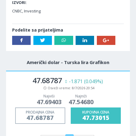
IZVORI:
CNBC, Investing
Podelite sa prijateljima
Američki dolar - Turska lira Grafikon
47.68787
-1.871
(0.049%)
Osveži vreme:
8/7/2026 20:54
Najviši
Najniži
47.69403
47.54680
PRODAJNA CENA
KUPOVNA CENA
47.68787
47.73015