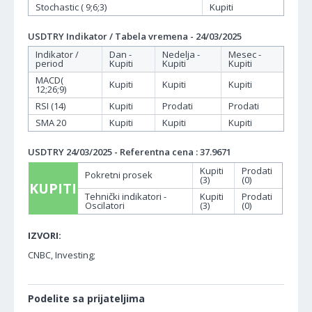
Stochastic ( 9;6;3)
Kupiti
USDTRY Indikator / Tabela vremena - 24/03/2025
Indikator /
Dan -
Nedelja -
Mesec -
period
Kupiti
Kupiti
Kupiti
MACD(
Kupiti
Kupiti
Kupiti
12;26;9)
RSI (14)
Kupiti
Prodati
Prodati
SMA 20
Kupiti
Kupiti
Kupiti
USDTRY 24/03/2025 - Referentna cena : 37.9671
Kupiti
Prodati
Pokretni prosek
(3)
(0)
KUPITI
Tehnički indikatori -
Kupiti
Prodati
Oscilatori
(3)
(0)
IZVORI:
CNBC, Investing;
Podelite sa prijateljima