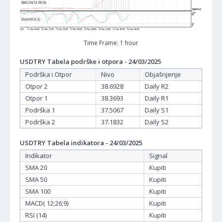
Time Frame: 1 hour
USDTRY Tabela podrške i otpora - 24/03/2025
Podrška i Otpor
Nivo
Objašnjenje
Otpor 2
38.6928
Daily R2
Otpor 1
38.3693
Daily R1
Podrška 1
37.5067
Daily S1
Podrška 2
37.1832
Daily S2
USDTRY Tabela indikatora - 24/03/2025
Indikator
Signal
SMA 20
Kupiti
SMA 50
Kupiti
SMA 100
Kupiti
MACD( 12;26;9)
Kupiti
RSI (14)
Kupiti