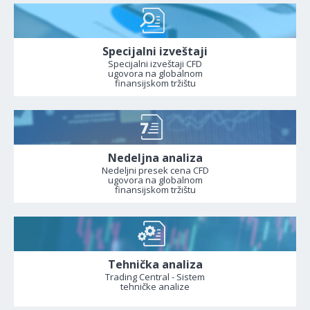
Specijalni izveštaji
Specijalni izveštaji CFD
ugovora na globalnom
finansijskom tržištu
Nedeljna analiza
Nedeljni presek cena CFD
ugovora na globalnom
finansijskom tržištu
Tehnička analiza
Trading Central - Sistem
tehničke analize