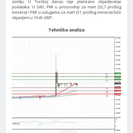
zemlju. U Turskoj danas nije planirano objavljivanje
podataka. U SAD, PMI u proizvodnji za mart (52,7 prošlog
meseca) i PMI u uslugama za mart (51 prošlog meseca) biće
objavljeni u 13:45 GMT.
Tehnička analiza