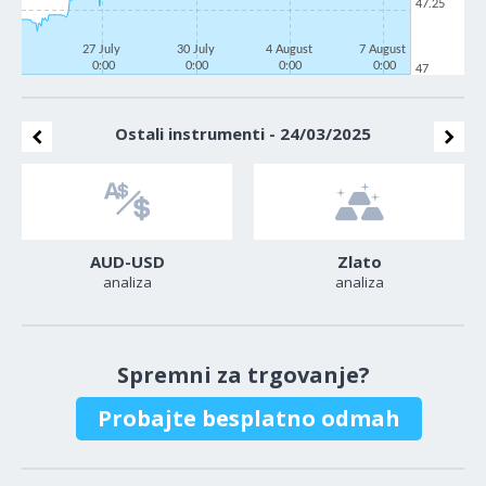
47.25
27 July
30 July
4 August
7 August
0:00
0:00
0:00
0:00
47
Ostali instrumenti - 24/03/2025
AUD-USD
Zlato
analiza
analiza
Spremni za trgovanje?
Probajte besplatno odmah