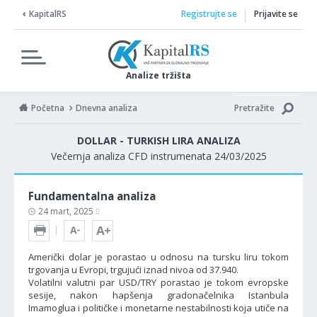
KapitalRS
Registrujte se
Prijavite se
Analize tržišta
Početna
Dnevna analiza
Pretražite
DOLLAR - TURKISH LIRA ANALIZA
Večernja analiza CFD instrumenata 24/03/2025
Fundamentalna analiza
24 mart, 2025
Američki dolar je porastao u odnosu na tursku liru tokom
trgovanja u Evropi, trgujući iznad nivoa od 37.940.
Volatilni valutni par USD/TRY porastao je tokom evropske
sesije, nakon hapšenja gradonačelnika Istanbula
Imamoglua i političke i monetarne nestabilnosti koja utiče na