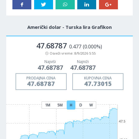
Američki dolar - Turska lira Grafikon
47.68787
0.477
(0.000%)
Osveži vreme:
8/9/2026 5:55
Najviši
Najniži
47.68787
47.68787
PRODAJNA CENA
KUPOVNA CENA
47.68787
47.73015
1M
5M
H
D
W
47.5