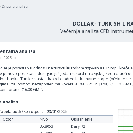
Dnevna analiza
DOLLAR - TURKISH LIR
Večernja analiza CFD instrum
ntalna analiza
ar, 2025
olar je porastao u odnosu na tursku liru tokom trgovanja u Evropi, kreće s
e ponovo porastao i dostigao još jedan rekord na azijskoj sednici uoči 
lna banka Turske sastati kako bi odredila kamatne stope (očekuje se 48,
anjima za pomoć nezaposlenima (očekuje se 221 hiljada) (13:30 GMT
om forumu (16:00 GMT).
 analiza
bela podrške i otpora - 23/01/2025
 i Otpor
Nivo
Objašnjenje
35.8053
Daily R2