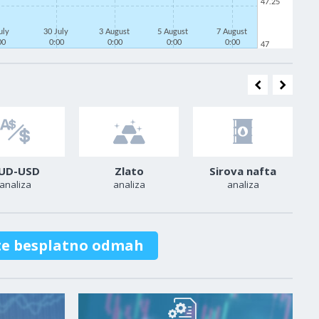
47.25
uly
30 July
3 August
5 August
7 August
00
0:00
0:00
0:00
0:00
47
UD-USD
Zlato
Sirova nafta
analiza
analiza
analiza
te besplatno odmah