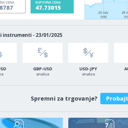
NA CENA
KUPOVNA CENA
68787
47.73015
24 July
28 J
0:00
0:
i instrumenti - 23/01/2025
USD
GBP-USD
USD-JPY
A
za
analiza
analiza
Spremni za trgovanje?
Probaj