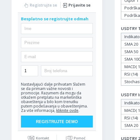
Otpor 1
Registrujte se
Prijavite se
Podrška
Podrška
Besplatno se registrujte odmah
USDTRY Ta
Indikato
SMA 20
SMA 50
SMA 10
MACD( 12
RSI (14)
Stochasti
Nastavljajući dalje prihvatam
Slažem
se da primam važne novosti i
promocije. Razumem da mogu da
USDTRY In
otkažem pretplatu na marketinška
obaveštenja u bilo kom trenutku
Indikato
putem podešavanja u obaveštenjima.
MACD( 12
Za više informacija,
kliknite ovde
.
RSI (14)
SMA 20
USDTRY 23
Kontakt
Pomoć