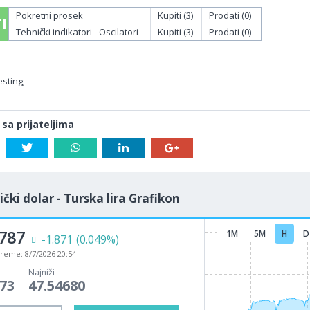
Pokretni prosek
Kupiti (3)
Prodati (0)
I
Tehnički indikatori - Oscilatori
Kupiti (3)
Prodati (0)
sting;
 sa prijateljima
čki dolar - Turska lira Grafikon
8787
1M
5M
H
D
-1.871
(0.049%)
vreme:
8/7/2026 20:54
Najniži
073
47.54680