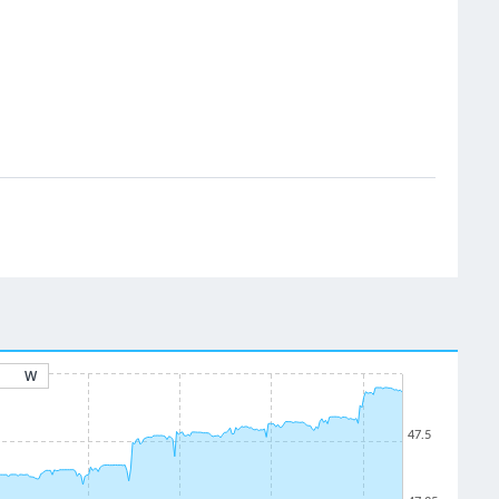
W
47.5