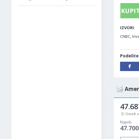
KUPIT
IZVORI:
CNBC, Inve
Podelite
Ameri
47.6
Osveži 
Najviši
47.70