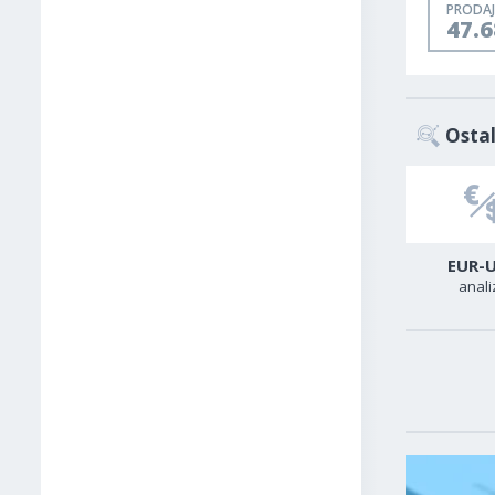
PRODAJ
47.
Ostal
USD-CAD
GER40
EUR-
analiza
analiza
anali