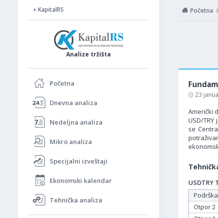
KapitalRS
Početna
Analize tržišta
Početna
Fundame
23 janu
Dnevna analiza
Američki d
USD/TRY j
Nedeljna analiza
se Centra
potraživ
Mikro analiza
ekonomsk
Specijalni izveštaji
Tehnička
Ekonomski kalendar
USDTRY Ta
Podrška
Tehnička analiza
Otpor 2