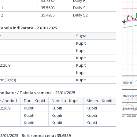
35.7385
Daily R1
 1
35.5603
Daily S1
 2
35.4935
Daily S2
bela indikatora - 23/01/2025
r
Signal
Kupiti
Kupiti
0
Kupiti
;26;9)
Kupiti
Kupiti
c ( 9;6;3)
Kupiti
dikator / Tabela vremena - 23/01/2025
r / period
Dan - Kupiti
Nedelja - Kupiti
Mesec - Kupiti
;26;9)
Kupiti
Kupiti
Kupiti
Kupiti
Kupiti
Kupiti
Kupiti
Kupiti
Kupiti
/01/2025 - Referentna cena : 35.6539