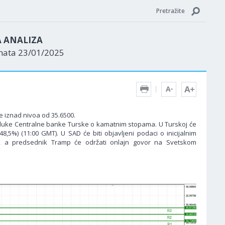
Pretražite
A ANALIZA
enata 23/01/2025
e iznad nivoa od 35.6500.
odluke Centralne banke Turske o kamatnim stopama. U Turskoj će
5%) (11:00 GMT). U SAD će biti objavljeni podaci o inicijalnim
), a predsednik Tramp će održati onlajn govor na Svetskom