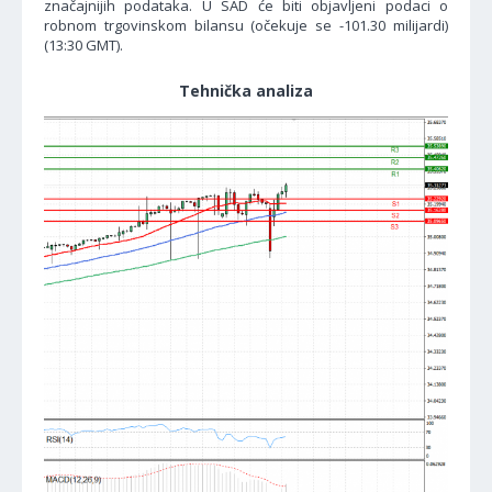
značajnijih podataka. U SAD će biti objavljeni podaci o
robnom trgovinskom bilansu (očekuje se -101.30 milijardi)
(13:30 GMT).
Tehnička analiza