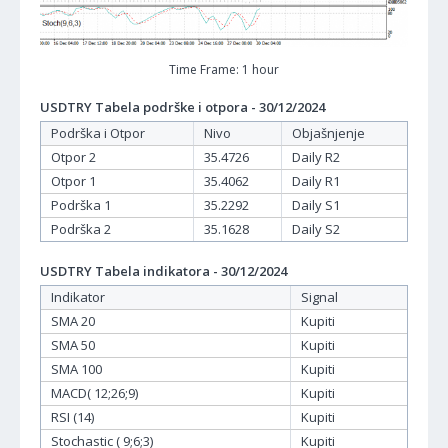
Time Frame: 1 hour
USDTRY Tabela podrške i otpora - 30/12/2024
Podrška i Otpor
Nivo
Objašnjenje
Otpor 2
35.4726
Daily R2
Otpor 1
35.4062
Daily R1
Podrška 1
35.2292
Daily S1
Podrška 2
35.1628
Daily S2
USDTRY Tabela indikatora - 30/12/2024
Indikator
Signal
SMA 20
Kupiti
SMA 50
Kupiti
SMA 100
Kupiti
MACD( 12;26;9)
Kupiti
RSI (14)
Kupiti
Stochastic ( 9;6;3)
Kupiti