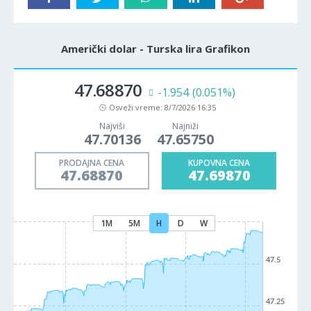
Američki dolar - Turska lira Grafikon
47.68870
-1.954
(0.051%)
Osveži vreme:
8/7/2026 16:35
Najviši
Najniži
47.70136
47.65750
PRODAJNA CENA
KUPOVNA CENA
47.68870
47.69870
1M
5M
H
D
W
47.5
47.25