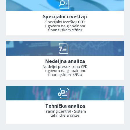
Specijalni izveštaji
Specijalni izveštaji CFD
ugovora na globalnom
finansijskom tržištu
Nedeljna analiza
Nedeljni presek cena CFD
ugovora na globalnom
finansijskom tržištu
Tehnička analiza
Trading Central - Sistem
tehničke analize