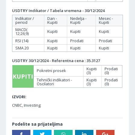
USDTRY Indikator / Tabela vremena - 30/12/2024
Indikator /
Dan -
Nedelja -
Mesec -
period
Kupiti
Kupiti
Kupiti
MACD(
Kupiti
Kupiti
Kupiti
12;26;9)
RSI (14)
Kupiti
Prodati
Prodati
SMA 20
Kupiti
Kupiti
Kupiti
USDTRY 30/12/2024 - Referentna cena : 35.3127
Kupiti
Prodati
Pokretni prosek
(3)
(0)
KUPITI
Tehnički indikatori -
Kupiti
Prodati
Oscilatori
(3)
(0)
IZVORI:
CNBC, Investing;
Podelite sa prijateljima