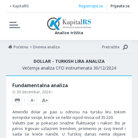
KapitalRS
Registrujte se
Prijavite se
Analize tržišta
Početna
Dnevna analiza
Pretražite
DOLLAR - TURKISH LIRA ANALIZA
Večernja analiza CFD instrumenata 30/12/2024
Fundamentalna analiza
30 decembar, 2024
Američki dolar je pao u odnosu na tursku liru tokom
evropske sesije, kreće se nešto ispod nivoa od 35.220.
Valutni par je pokazao snažne fluktuacije i nakon što je
jutros trgovao uzlaznim trendom, promenio je svoj trend i
sada se kreće naniže. U Turskoj danas nema objave