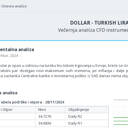
Dnevna analiza
DOLLAR - TURKISH LIR
Večernja analiza CFD instrum
ntalna analiza
mbar, 2024
olar je opao u odnosu na tursku liru tokom trgovanja u Evropi, kreće se iz
 valutni par dostigao novi maksimum svih vremena, jer inflacija i dalje 
 sa sastanka Centralne banke o monetarnoj politici. U SAD danas nema ob
 analiza
bela podrške i otpora - 28/11/2024
 i Otpor
Nivo
Objašnjenje
34.7276
Daily R2
34.6836
Daily R1