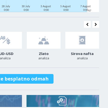
28 July
30 July
3 August
5 August
7 August
0:00
0:00
0:00
0:00
0:00
47
UD-USD
Zlato
Sirova nafta
analiza
analiza
analiza
te besplatno odmah