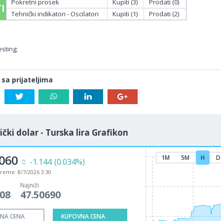
Pokretni prosek
Kupiti (3)
Prodati (0)
I
Tehnički indikatori - Oscilatori
Kupiti (1)
Prodati (2)
sting;
 sa prijateljima
čki dolar - Turska lira Grafikon
8060
1M
5M
H
D
-1.144
(0.034%)
vreme:
8/7/2026 3:30
Najniži
908
47.50690
NA CENA
KUPOVNA CENA