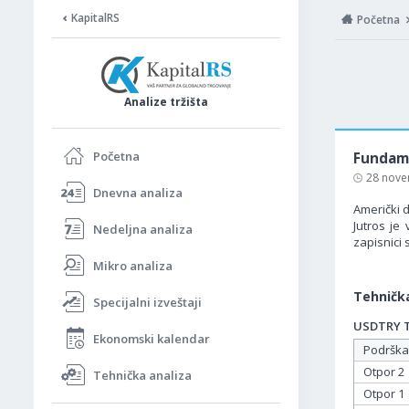
KapitalRS
Početna
Analize tržišta
Početna
Fundame
28 nove
Dnevna analiza
Američki d
Jutros je
Nedeljna analiza
zapisnici
Mikro analiza
Tehnička
Specijalni izveštaji
USDTRY Ta
Ekonomski kalendar
Podrška
Otpor 2
Tehnička analiza
Otpor 1