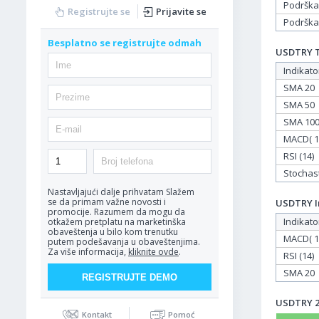
Podrška
Registrujte se
Prijavite se
Podrška
Besplatno se registrujte odmah
USDTRY Ta
Indikato
SMA 20
SMA 50
SMA 10
MACD( 12
RSI (14)
Stochasti
Nastavljajući dalje prihvatam
Slažem
se da primam važne novosti i
USDTRY In
promocije. Razumem da mogu da
Indikato
otkažem pretplatu na marketinška
obaveštenja u bilo kom trenutku
MACD( 12
putem podešavanja u obaveštenjima.
Za više informacija,
kliknite ovde
.
RSI (14)
SMA 20
USDTRY 28
Kontakt
Pomoć