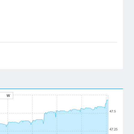
W
47.5
47.25