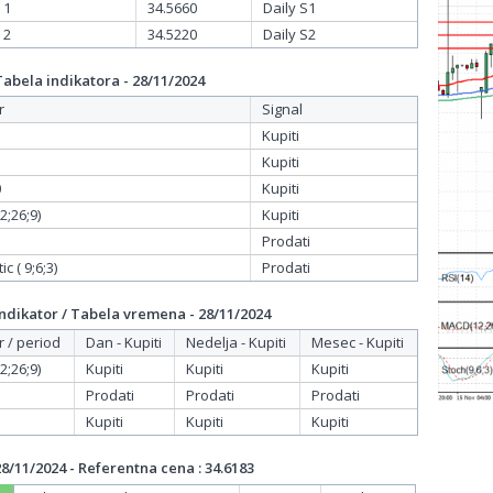
 1
34.5660
Daily S1
 2
34.5220
Daily S2
bela indikatora - 28/11/2024
r
Signal
Kupiti
Kupiti
0
Kupiti
;26;9)
Kupiti
Prodati
c ( 9;6;3)
Prodati
dikator / Tabela vremena - 28/11/2024
r / period
Dan - Kupiti
Nedelja - Kupiti
Mesec - Kupiti
;26;9)
Kupiti
Kupiti
Kupiti
Prodati
Prodati
Prodati
Kupiti
Kupiti
Kupiti
/11/2024 - Referentna cena : 34.6183