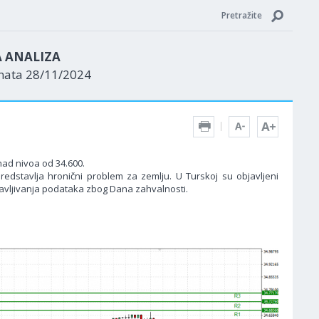
Pretražite
A ANALIZA
enata 28/11/2024
nad nivoa od 34.600.
predstavlja hronični problem za zemlju. U Turskoj su objavljeni
javljivanja podataka zbog Dana zahvalnosti.