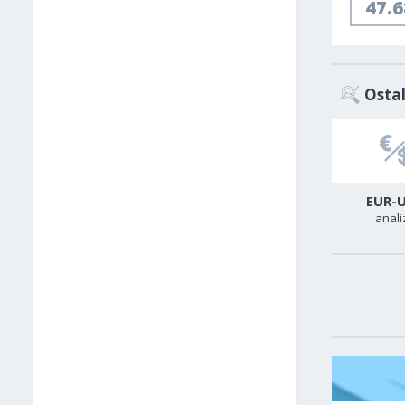
47.
Ostal
USD-CAD
GER40
EUR-
analiza
analiza
anali