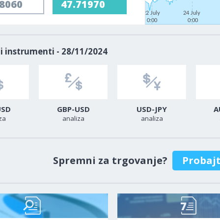
68060
47.71970
22 July
24 July
0:00
0:00
i instrumenti - 28/11/2024
USD
GBP-USD
USD-JPY
A
za
analiza
analiza
Spremni za trgovanje?
Probaj