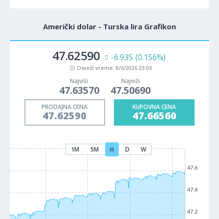
Američki dolar - Turska lira Grafikon
47.62590
-6.935
(0.156%)
Osveži vreme:
8/6/2026 23:06
Najviši
Najniži
47.63570
47.50690
PRODAJNA CENA
KUPOVNA CENA
47.62590
47.66560
1M
5M
H
D
W
47.6
47.4
47.2