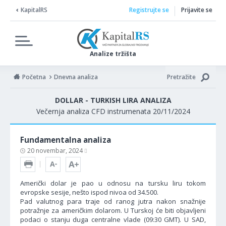
KapitalRS
Registrujte se
Prijavite se
Analize tržišta
Početna
Dnevna analiza
Pretražite
DOLLAR - TURKISH LIRA ANALIZA
Večernja analiza CFD instrumenata 20/11/2024
Fundamentalna analiza
20 novembar, 2024
Američki dolar je pao u odnosu na tursku liru tokom
evropske sesije, nešto ispod nivoa od 34.500.
Pad valutnog para traje od ranog jutra nakon snažnije
potražnje za američkim dolarom. U Turskoj će biti objavljeni
podaci o stanju duga centralne vlade (09:30 GMT). U SAD,