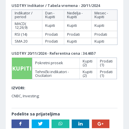
USDTRY Indikator / Tabela vremena - 20/11/2024
Indikator /
Dan -
Nedelja -
Mesec -
period
Kupiti
Kupiti
Kupiti
MACD(
Kupiti
Kupiti
Kupiti
12;26;9)
RSI (14)
Prodati
Prodati
Prodati
SMA 20
Prodati
Kupiti
Kupiti
USDTRY 20/11/2024 - Referentna cena : 34.4657
Kupiti
Prodati
Pokretni prosek
(2)
(1)
KUPITI
Tehnički indikatori -
Kupiti
Prodati
Oscilatori
(2)
(1)
IZVORI:
CNBC, Investing;
Podelite sa prijateljima