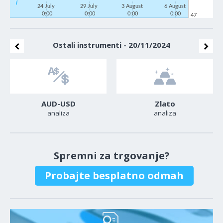
24 July
29 July
3 August
6 August
0:00
0:00
0:00
0:00
47
Ostali instrumenti - 20/11/2024
AUD-USD
Zlato
analiza
analiza
Spremni za trgovanje?
Probajte besplatno odmah