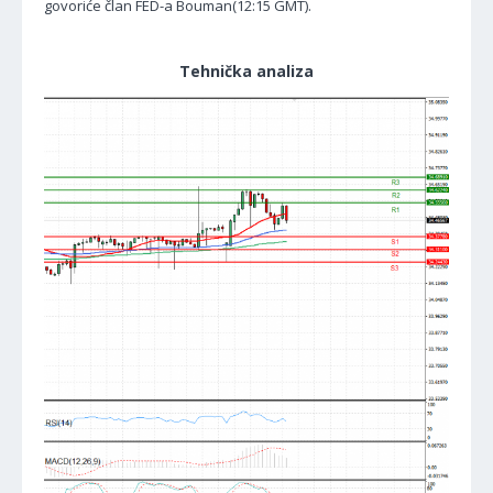
govoriće član FED-a Bouman(12:15 GMT).
Tehnička analiza