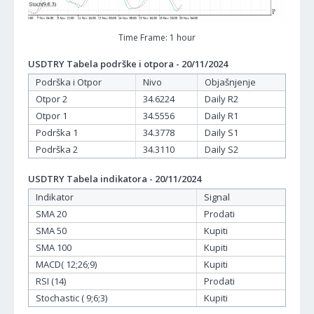
Time Frame: 1 hour
USDTRY Tabela podrške i otpora - 20/11/2024
Podrška i Otpor
Nivo
Objašnjenje
Otpor 2
34.6224
Daily R2
Otpor 1
34.5556
Daily R1
Podrška 1
34.3778
Daily S1
Podrška 2
34.3110
Daily S2
USDTRY Tabela indikatora - 20/11/2024
Indikator
Signal
SMA 20
Prodati
SMA 50
Kupiti
SMA 100
Kupiti
MACD( 12;26;9)
Kupiti
RSI (14)
Prodati
Stochastic ( 9;6;3)
Kupiti