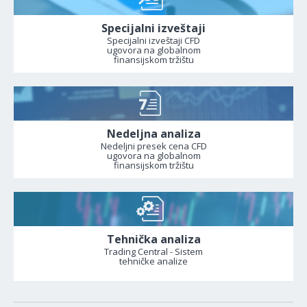
Specijalni izveštaji
Specijalni izveštaji CFD
ugovora na globalnom
finansijskom tržištu
Nedeljna analiza
Nedeljni presek cena CFD
ugovora na globalnom
finansijskom tržištu
Tehnička analiza
Trading Central - Sistem
tehničke analize