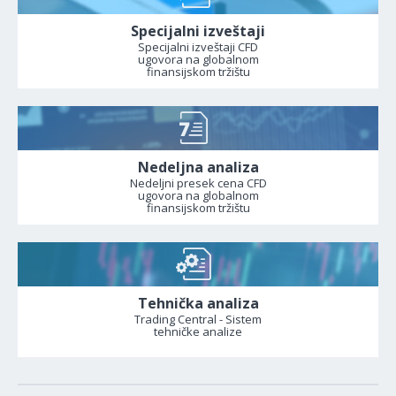
Specijalni izveštaji
Specijalni izveštaji CFD
ugovora na globalnom
finansijskom tržištu
Nedeljna analiza
Nedeljni presek cena CFD
ugovora na globalnom
finansijskom tržištu
Tehnička analiza
Trading Central - Sistem
tehničke analize