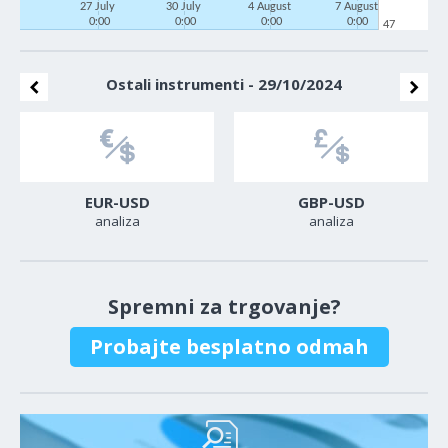
27 July
30 July
4 August
7 August
0:00
0:00
0:00
0:00
47
Ostali instrumenti - 29/10/2024
EUR-USD
GBP-USD
analiza
analiza
Spremni za trgovanje?
Probajte besplatno odmah