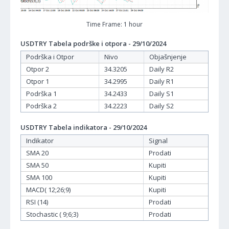
Time Frame: 1 hour
USDTRY Tabela podrške i otpora - 29/10/2024
Podrška i Otpor
Nivo
Objašnjenje
Otpor 2
34.3205
Daily R2
Otpor 1
34.2995
Daily R1
Podrška 1
34.2433
Daily S1
Podrška 2
34.2223
Daily S2
USDTRY Tabela indikatora - 29/10/2024
Indikator
Signal
SMA 20
Prodati
SMA 50
Kupiti
SMA 100
Kupiti
MACD( 12;26;9)
Kupiti
RSI (14)
Prodati
Stochastic ( 9;6;3)
Prodati