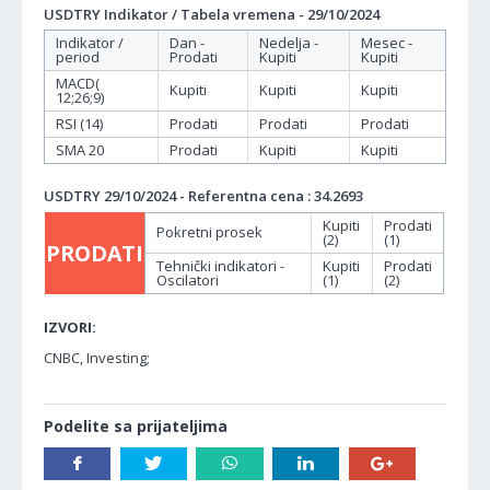
USDTRY Indikator / Tabela vremena - 29/10/2024
Indikator /
Dan -
Nedelja -
Mesec -
period
Prodati
Kupiti
Kupiti
MACD(
Kupiti
Kupiti
Kupiti
12;26;9)
RSI (14)
Prodati
Prodati
Prodati
SMA 20
Prodati
Kupiti
Kupiti
USDTRY 29/10/2024 - Referentna cena : 34.2693
Kupiti
Prodati
Pokretni prosek
(2)
(1)
PRODATI
Tehnički indikatori -
Kupiti
Prodati
Oscilatori
(1)
(2)
IZVORI:
CNBC, Investing;
Podelite sa prijateljima