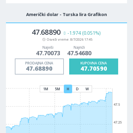
Američki dolar - Turska lira Grafikon
47.68890
-1.974
(0.051%)
Osveži vreme:
8/7/2026 17:45
Najviši
Najniži
47.70073
47.54680
PRODAJNA CENA
KUPOVNA CENA
47.68890
47.70590
1M
5M
H
D
W
47.5
47.25