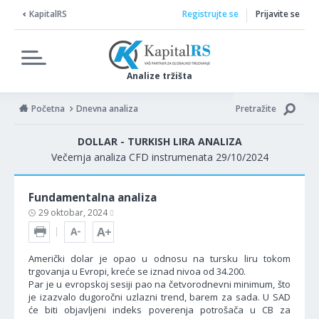
KapitalRS
Registrujte se
Prijavite se
Analize tržišta
Početna
Dnevna analiza
Pretražite
DOLLAR - TURKISH LIRA ANALIZA
Večernja analiza CFD instrumenata 29/10/2024
Fundamentalna analiza
29 oktobar, 2024
Američki dolar je opao u odnosu na tursku liru tokom
trgovanja u Evropi, kreće se iznad nivoa od 34.200.
Par je u evropskoj sesiji pao na četvorodnevni minimum, što
je izazvalo dugoročni uzlazni trend, barem za sada. U SAD
će biti objavljeni indeks poverenja potrošača u CB za