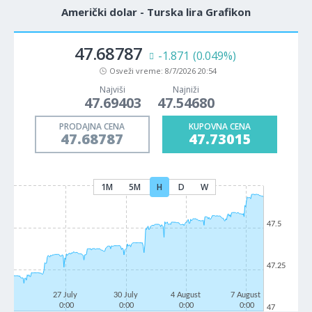
Američki dolar - Turska lira Grafikon
47.68787
-1.871
(0.049%)
Osveži vreme:
8/7/2026 20:54
Najviši
Najniži
47.69403
47.54680
PRODAJNA CENA
KUPOVNA CENA
47.68787
47.73015
1M
5M
H
D
W
47.5
47.25
27 July
30 July
4 August
7 August
0:00
0:00
0:00
0:00
47