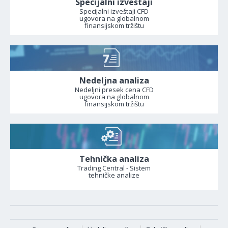
Specijalni izveštaji
Specijalni izveštaji CFD
ugovora na globalnom
finansijskom tržištu
Nedeljna analiza
Nedeljni presek cena CFD
ugovora na globalnom
finansijskom tržištu
Tehnička analiza
Trading Central - Sistem
tehničke analize