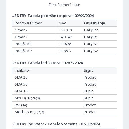
Time Frame: 1 hour
USDTRY Tabela podrške i otpora - 02/09/2024
Podrška i Otpor
Nivo
Objašnjenje
Otpor 2
34.1020
Daily R2
Otpor 1
34.0547
Daily R1
Podrška 1
33.9285
Daily S1
Podrška 2
33.8812
Daily S2
USDTRY Tabela indikatora - 02/09/2024
Indikator
Signal
SMA 20
Prodati
SMA 50
Prodati
SMA 100
Kupiti
MACD( 12;26;9)
Kupiti
RSI (14)
Prodati
Stochastic ( 9;6;3)
Prodati
USDTRY Indikator / Tabela vremena - 02/09/2024