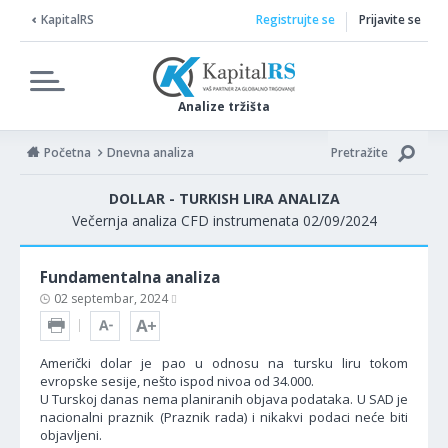
KapitalRS
Registrujte se
Prijavite se
Analize tržišta
Početna
Dnevna analiza
Pretražite
DOLLAR - TURKISH LIRA ANALIZA
Večernja analiza CFD instrumenata 02/09/2024
Fundamentalna analiza
02 septembar, 2024
Američki dolar je pao u odnosu na tursku liru tokom
evropske sesije, nešto ispod nivoa od 34.000.
U Turskoj danas nema planiranih objava podataka. U SAD je
nacionalni praznik (Praznik rada) i nikakvi podaci neće biti
objavljeni.