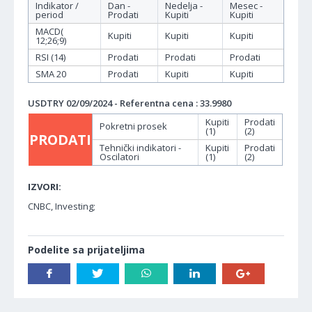
Indikator /
Dan -
Nedelja -
Mesec -
period
Prodati
Kupiti
Kupiti
MACD(
Kupiti
Kupiti
Kupiti
12;26;9)
RSI (14)
Prodati
Prodati
Prodati
SMA 20
Prodati
Kupiti
Kupiti
USDTRY 02/09/2024 - Referentna cena : 33.9980
Kupiti
Prodati
Pokretni prosek
(1)
(2)
PRODATI
Tehnički indikatori -
Kupiti
Prodati
Oscilatori
(1)
(2)
IZVORI:
CNBC, Investing;
Podelite sa prijateljima