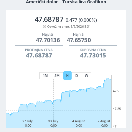
Američki dolar - Turska lira Grafikon
47.68787
0.477
(0.000%)
Osveži vreme:
8/9/2026 8:31
Najviši
Najniži
47.70136
47.65750
PRODAJNA CENA
KUPOVNA CENA
47.68787
47.73015
1M
5M
H
D
W
47.5
47.25
27 July
30 July
4 August
7 August
0:00
0:00
0:00
0:00
47