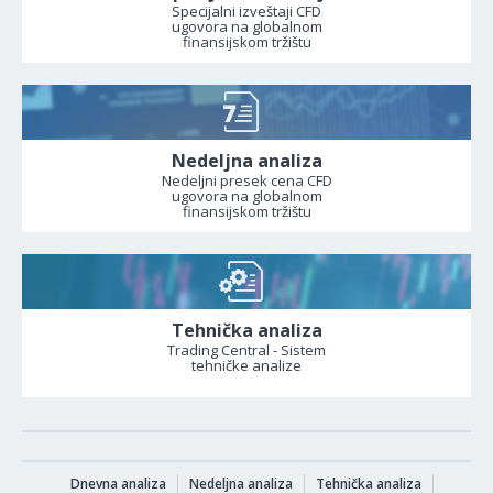
Specijalni izveštaji CFD
ugovora na globalnom
finansijskom tržištu
Nedeljna analiza
Nedeljni presek cena CFD
ugovora na globalnom
finansijskom tržištu
Tehnička analiza
Trading Central - Sistem
tehničke analize
Dnevna analiza
Nedeljna analiza
Tehnička analiza