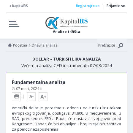
KapitalRS
Registrujte se
Prijavite se
Analize tržišta
Početna
Dnevna analiza
Pretražite
DOLLAR - TURKISH LIRA ANALIZA
Večernja analiza CFD instrumenata 07/03/2024
Fundamentalna analiza
07 mart, 2024
Američki dolar je porastao u odnosu na tursku liru tokom
evropskog trgovanja, dostigavši 31.800. U međuvremenu, u
SAD, predsednik FED-a Pauel će nastaviti svoj govor pred
Kongresom. Danas će biti objavljen i broj inicijalnih zahteva
za pomoć nezaposlenima.