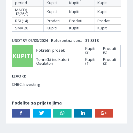
period
Kupiti
Kupiti
Kupiti
MACD(
Kupiti
Kupiti
Kupiti
12;26;9)
RSI (14)
Prodati
Prodati
Prodati
SMA 20
Kupiti
Kupiti
Kupiti
USDTRY 07/03/2024 - Referentna cena : 31.8318
Kupiti
Prodati
Pokretni prosek
(3)
(0)
KUPITI
Tehnički indikatori -
Kupiti
Prodati
Oscilatori
(1)
(2)
IZVORI:
CNBC, Investing
Podelite sa prijateljima