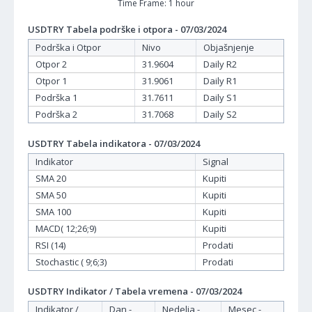
Time Frame: 1 hour
USDTRY Tabela podrške i otpora - 07/03/2024
Podrška i Otpor
Nivo
Objašnjenje
Otpor 2
31.9604
Daily R2
Otpor 1
31.9061
Daily R1
Podrška 1
31.7611
Daily S1
Podrška 2
31.7068
Daily S2
USDTRY Tabela indikatora - 07/03/2024
Indikator
Signal
SMA 20
Kupiti
SMA 50
Kupiti
SMA 100
Kupiti
MACD( 12;26;9)
Kupiti
RSI (14)
Prodati
Stochastic ( 9;6;3)
Prodati
USDTRY Indikator / Tabela vremena - 07/03/2024
Indikator /
Dan -
Nedelja -
Mesec -