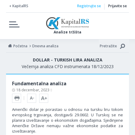
KapitalRS
Registrujte se
Prijavite se
Analize tržišta
Početna
Dnevna analiza
Pretražite
DOLLAR - TURKISH LIRA ANALIZA
Večernja analiza CFD instrumenata 18/12/2023
Fundamentalna analiza
18 decembar, 2023
Američki dolar je porastao u odnosu na tursku liru tokom
evropskog trgovanja, dostigavši 29.0602. U Turskoj se ne
planira izveštavanje o ekonomskim događajima. Sjedinjene
Američke Države nemaju važne ekonomske podatke za
izveštavanje.