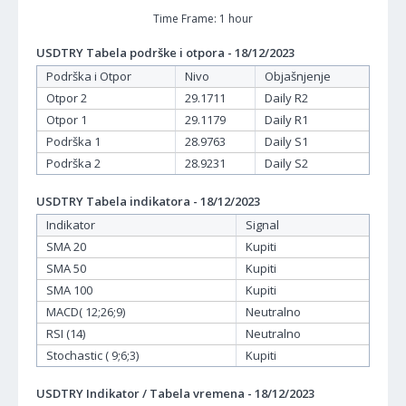
Time Frame: 1 hour
USDTRY Tabela podrške i otpora - 18/12/2023
Podrška i Otpor
Nivo
Objašnjenje
Otpor 2
29.1711
Daily R2
Otpor 1
29.1179
Daily R1
Podrška 1
28.9763
Daily S1
Podrška 2
28.9231
Daily S2
USDTRY Tabela indikatora - 18/12/2023
Indikator
Signal
SMA 20
Kupiti
SMA 50
Kupiti
SMA 100
Kupiti
MACD( 12;26;9)
Neutralno
RSI (14)
Neutralno
Stochastic ( 9;6;3)
Kupiti
USDTRY Indikator / Tabela vremena - 18/12/2023