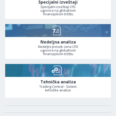
Specijalni izveštaji
Specijalni izveštaji CFD
ugovora na globalnom
finansijskom tržištu
Nedeljna analiza
Nedeljni presek cena CFD
ugovora na globalnom
finansijskom tržištu
Tehnička analiza
Trading Central - Sistem
tehničke analize