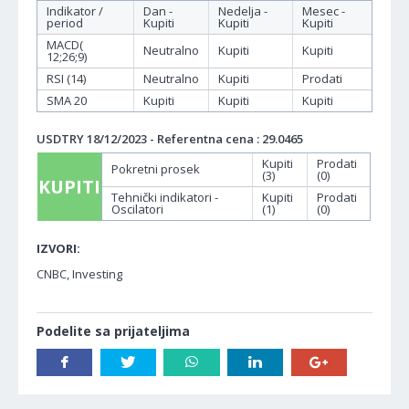
Indikator /
Dan -
Nedelja -
Mesec -
period
Kupiti
Kupiti
Kupiti
MACD(
Neutralno
Kupiti
Kupiti
12;26;9)
RSI (14)
Neutralno
Kupiti
Prodati
SMA 20
Kupiti
Kupiti
Kupiti
USDTRY 18/12/2023 - Referentna cena : 29.0465
Kupiti
Prodati
Pokretni prosek
(3)
(0)
KUPITI
Tehnički indikatori -
Kupiti
Prodati
Oscilatori
(1)
(0)
IZVORI:
CNBC, Investing
Podelite sa prijateljima