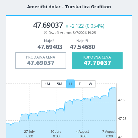
Američki dolar - Turska lira Grafikon
47.69037
-2.122
(0.054%)
Osveži vreme:
8/7/2026 19:25
Najviši
Najniži
47.69403
47.54680
PRODAJNA CENA
KUPOVNA CENA
47.69037
47.70037
1M
5M
H
D
W
47.5
47.25
27 July
30 July
4 August
7 August
0:00
0:00
0:00
0:00
47