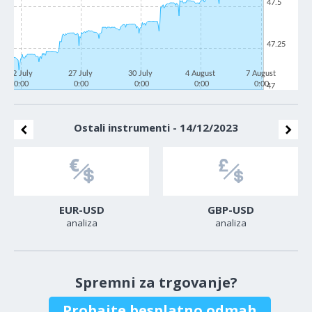
47.5
47.25
22 July
27 July
30 July
4 August
7 August
0:00
0:00
0:00
0:00
0:00
47
Ostali instrumenti - 14/12/2023
EUR-USD
GBP-USD
analiza
analiza
Spremni za trgovanje?
Probajte besplatno odmah