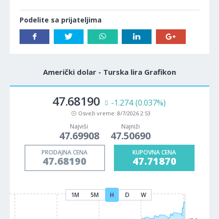
Podelite sa prijateljima
Američki dolar - Turska lira Grafikon
47.68190
-1.274
(0.037%)
Osveži vreme:
8/7/2026 2:53
Najviši
Najniži
47.69908
47.50690
PRODAJNA CENA
KUPOVNA CENA
47.68190
47.71870
1M
5M
H
D
W