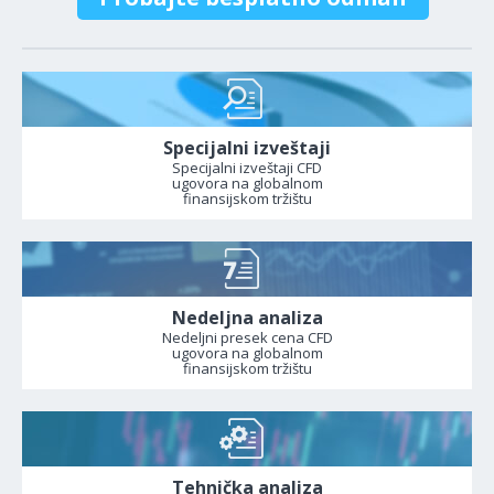
Specijalni izveštaji
Specijalni izveštaji CFD
ugovora na globalnom
finansijskom tržištu
Nedeljna analiza
Nedeljni presek cena CFD
ugovora na globalnom
finansijskom tržištu
Tehnička analiza