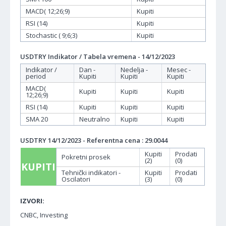
MACD( 12;26;9)
Kupiti
RSI (14)
Kupiti
Stochastic ( 9;6;3)
Kupiti
USDTRY Indikator / Tabela vremena - 14/12/2023
Indikator /
Dan -
Nedelja -
Mesec -
period
Kupiti
Kupiti
Kupiti
MACD(
Kupiti
Kupiti
Kupiti
12;26;9)
RSI (14)
Kupiti
Kupiti
Kupiti
SMA 20
Neutralno
Kupiti
Kupiti
USDTRY 14/12/2023 - Referentna cena : 29.0044
Kupiti
Prodati
Pokretni prosek
(2)
(0)
KUPITI
Tehnički indikatori -
Kupiti
Prodati
Oscilatori
(3)
(0)
IZVORI:
CNBC, Investing