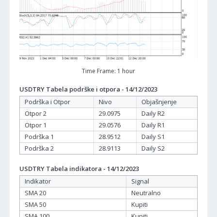
Time Frame: 1 hour
USDTRY Tabela podrške i otpora - 14/12/2023
Podrška i Otpor
Nivo
Objašnjenje
Otpor 2
29.0975
Daily R2
Otpor 1
29.0576
Daily R1
Podrška 1
28.9512
Daily S1
Podrška 2
28.9113
Daily S2
USDTRY Tabela indikatora - 14/12/2023
Indikator
Signal
SMA 20
Neutralno
SMA 50
Kupiti
SMA 100
Kupiti