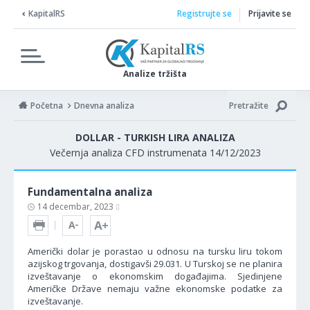
KapitalRS
Registrujte se
Prijavite se
Analize tržišta
Početna
Dnevna analiza
Pretražite
DOLLAR - TURKISH LIRA ANALIZA
Večernja analiza CFD instrumenata 14/12/2023
Fundamentalna analiza
14 decembar, 2023
Američki dolar je porastao u odnosu na tursku liru tokom
azijskog trgovanja, dostigavši 29.031. U Turskoj se ne planira
izveštavanje o ekonomskim događajima. Sjedinjene
Američke Države nemaju važne ekonomske podatke za
izveštavanje.