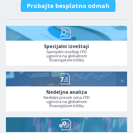
Probajte besplatno odmah
Specijalni izveštaji
Specijalni izveštaji CFD
ugovora na globalnom
finansijskom tržištu
Nedeljna analiza
Nedeljni presek cena CFD
ugovora na globalnom
finansijskom tržištu