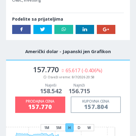
CNBC, Investing
Podelite sa prijateljima
Američki dolar - Japanski jen Grafikon
157.770
65.617
(-0.406%)
Osveži vreme:
8/7/2026 20:58
Najviši
Najniži
158.542
156.715
PRODAJNA CENA
KUPOVNA CENA
157.770
157.804
1M
5M
H
D
W