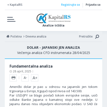
KapitalRS
Registrujte se
Prijavite se
Analize tržišta
Početna
Dnevna analiza
Pretražite
DOLAR - JAPANSKI JEN ANALIZA
Večernja analiza CFD instrumenata 28/04/2025
Fundamentalna analiza
28 april, 2025
Američki dolar je pao u odnosu na japanski jen tokom
trgovanja u Evropi, trgujući ispod nivoa od 143.500.
Par USD/JPY se blago povlači tokom evropske sesije, uoči
odluke Banke Japana o kamatnoj stopi ove nedelje. U
Japanu danas nisu objavljeni ekonomski podaci. U SAD će