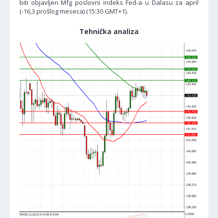
biti objavljen Mfg poslovni indeks Fed-a u Dalasu za april
(-16,3 prošlog meseca) (15:30 GMT+1).
Tehnička analiza