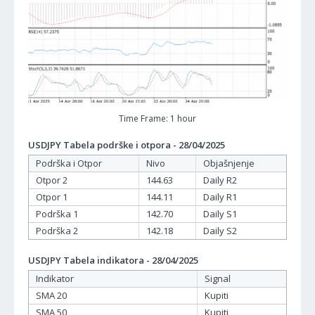
Time Frame: 1 hour
USDJPY Tabela podrške i otpora - 28/04/2025
Podrška i Otpor
Nivo
Objašnjenje
Otpor 2
144.63
Daily R2
Otpor 1
144.11
Daily R1
Podrška 1
142.70
Daily S1
Podrška 2
142.18
Daily S2
USDJPY Tabela indikatora - 28/04/2025
Indikator
Signal
SMA 20
Kupiti
SMA 50
Kupiti