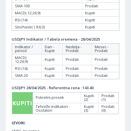
SMA 100
Prodati
MACD( 12;26;9)
Kupiti
RSI (14)
Kupiti
Stochastic ( 9;6;3)
Kupiti
USDJPY Indikator / Tabela vremena - 28/04/2025
Indikator /
Dan -
Nedelja -
Mesec -
period
Kupiti
Prodati
Prodati
MACD(
Kupiti
Prodati
Prodati
12;26;9)
RSI (14)
Kupiti
Prodati
Prodati
SMA 20
Kupiti
Prodati
Prodati
USDJPY 28/04/2025 - Referentna cena : 143.40
Kupiti
Prodati
Pokretni prosek
(2)
(1)
KUPITI
Tehnički indikatori -
Kupiti
Prodati
Oscilatori
(3)
(0)
IZVORI: