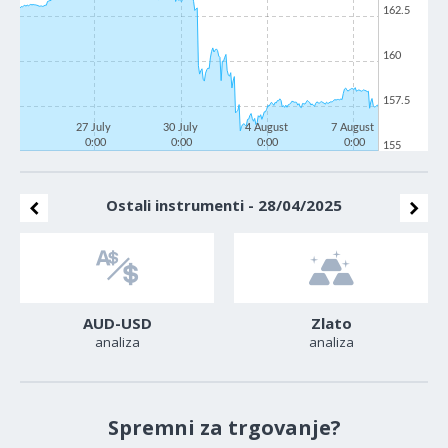
162.5
160
157.5
27 July
30 July
4 August
7 August
0:00
0:00
0:00
0:00
155
Ostali instrumenti - 28/04/2025
AUD-USD
Zlato
analiza
analiza
Spremni za trgovanje?