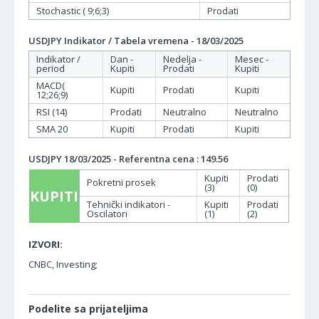
Stochastic ( 9;6;3)
Prodati
USDJPY Indikator / Tabela vremena - 18/03/2025
Indikator /
Dan -
Nedelja -
Mesec -
period
Kupiti
Prodati
Kupiti
MACD(
Kupiti
Prodati
Kupiti
12;26;9)
RSI (14)
Prodati
Neutralno
Neutralno
SMA 20
Kupiti
Prodati
Kupiti
USDJPY 18/03/2025 - Referentna cena : 149.56
Kupiti
Prodati
Pokretni prosek
(3)
(0)
KUPITI
Tehnički indikatori -
Kupiti
Prodati
Oscilatori
(1)
(2)
IZVORI:
CNBC, Investing;
Podelite sa prijateljima