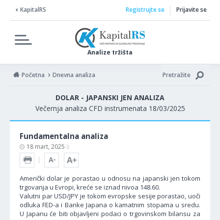
KapitalRS
Registrujte se
Prijavite se
Analize tržišta
Početna
Dnevna analiza
Pretražite
DOLAR - JAPANSKI JEN ANALIZA
Večernja analiza CFD instrumenata 18/03/2025
Fundamentalna analiza
18 mart, 2025
Američki dolar je porastao u odnosu na japanski jen tokom
trgovanja u Evropi, kreće se iznad nivoa 148.60.
Valutni par USD/JPY je tokom evropske sesije porastao, uoči
odluka FED-a i Banke Japana o kamatnim stopama u sredu.
U Japanu će biti objavljeni podaci o trgovinskom bilansu za