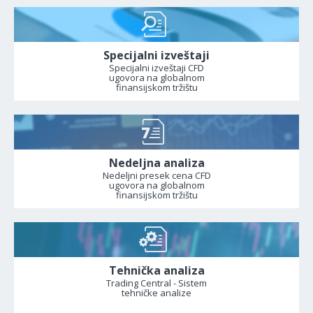
Specijalni izveštaji
Specijalni izveštaji CFD
ugovora na globalnom
finansijskom tržištu
Nedeljna analiza
Nedeljni presek cena CFD
ugovora na globalnom
finansijskom tržištu
Tehnička analiza
Trading Central - Sistem
tehničke analize