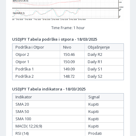
Time Frame: 1 hour
USDJPY Tabela podrške i otpora - 18/03/2025
Podrška i Otpor
Nivo
Objašnjenje
Otpor 2
150.46
Daily R2
Otpor 1
150.09
Daily R1
Podrška 1
149.09
Daily S1
Podrška 2
148.72
Daily S2
USDJPY Tabela indikatora - 18/03/2025
Indikator
Signal
SMA 20
Kupiti
SMA 50
Kupiti
SMA 100
Kupiti
MACD( 12;26;9)
Kupiti
RSI (14)
Prodati