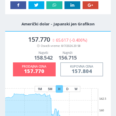
Američki dolar - Japanski jen Grafikon
157.770
65.617
(-0.406%)
Osveži vreme:
8/7/2026 20:58
Najviši
Najniži
158.542
156.715
PRODAJNA CENA
KUPOVNA CENA
157.770
157.804
1M
5M
H
D
W
162.5
160