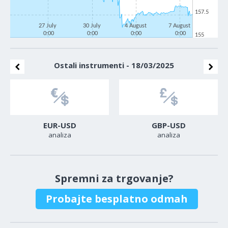
157.5
27 July
30 July
4 August
7 August
0:00
0:00
0:00
0:00
155
Ostali instrumenti - 18/03/2025
EUR-USD
GBP-USD
analiza
analiza
Spremni za trgovanje?
Probajte besplatno odmah