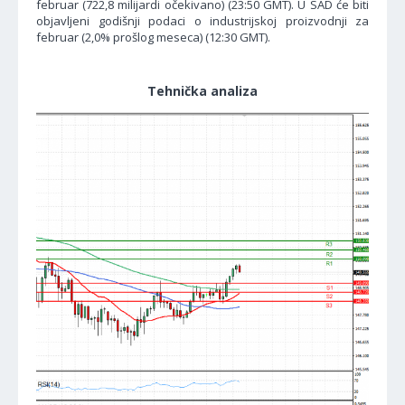
februar (722,8 milijardi očekivano) (23:50 GMT). U SAD će biti
objavljeni godišnji podaci o industrijskoj proizvodnji za
februar (2,0% prošlog meseca) (12:30 GMT).
Tehnička analiza