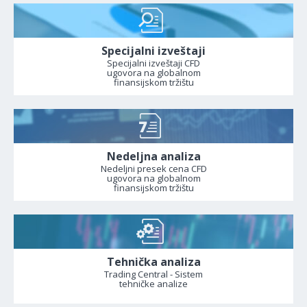
Specijalni izveštaji
Specijalni izveštaji CFD
ugovora na globalnom
finansijskom tržištu
Nedeljna analiza
Nedeljni presek cena CFD
ugovora na globalnom
finansijskom tržištu
Tehnička analiza
Trading Central - Sistem
tehničke analize