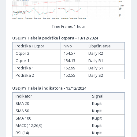
Time Frame: 1 hour
USDJPY Tabela podrške i otpora - 13/12/2024
Podrška i Otpor
Nivo
Objašnjenje
Otpor 2
154.57
Daily R2
Otpor 1
154.13
Daily R1
Podrška 1
152.99
Daily S1
Podrška 2
152.55
Daily S2
USDJPY Tabela indikatora - 13/12/2024
Indikator
Signal
SMA 20
Kupiti
SMA 50
Kupiti
SMA 100
Kupiti
MACD( 12;26;9)
Kupiti
RSI (14)
Kupiti