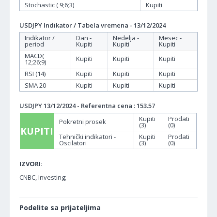
Stochastic ( 9;6;3)
Kupiti
USDJPY Indikator / Tabela vremena - 13/12/2024
Indikator /
Dan -
Nedelja -
Mesec -
period
Kupiti
Kupiti
Kupiti
MACD(
Kupiti
Kupiti
Kupiti
12;26;9)
RSI (14)
Kupiti
Kupiti
Kupiti
SMA 20
Kupiti
Kupiti
Kupiti
USDJPY 13/12/2024 - Referentna cena : 153.57
Kupiti
Prodati
Pokretni prosek
(3)
(0)
KUPITI
Tehnički indikatori -
Kupiti
Prodati
Oscilatori
(3)
(0)
IZVORI:
CNBC, Investing;
Podelite sa prijateljima