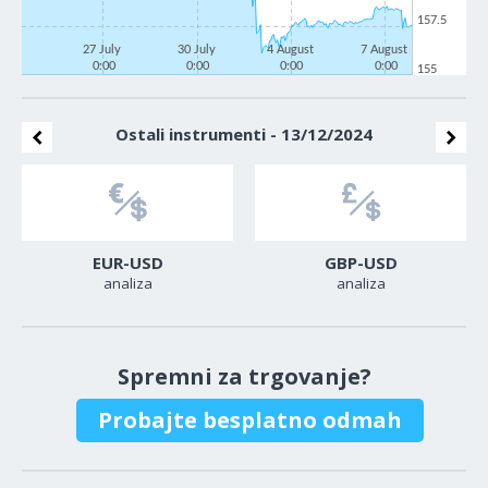
157.5
27 July
30 July
4 August
7 August
0:00
0:00
0:00
0:00
155
Ostali instrumenti - 13/12/2024
EUR-USD
GBP-USD
analiza
analiza
Spremni za trgovanje?
Probajte besplatno odmah