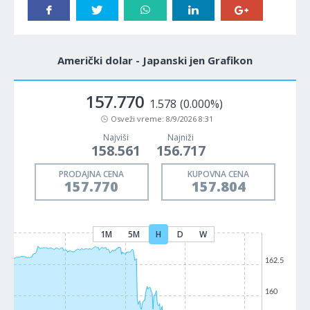
Američki dolar - Japanski jen Grafikon
157.770
1.578
(0.000%)
Osveži vreme:
8/9/2026 8:31
Najviši
Najniži
158.561
156.717
PRODAJNA CENA
KUPOVNA CENA
157.770
157.804
1M
5M
H
D
W
162.5
160