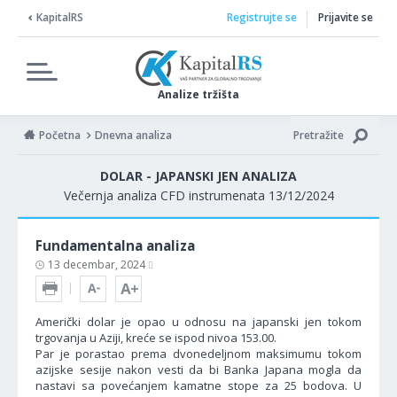
KapitalRS
Registrujte se
Prijavite se
Analize tržišta
Početna
Dnevna analiza
Pretražite
DOLAR - JAPANSKI JEN ANALIZA
Večernja analiza CFD instrumenata 13/12/2024
Fundamentalna analiza
13 decembar, 2024
Američki dolar je opao u odnosu na japanski jen tokom
trgovanja u Aziji, kreće se ispod nivoa 153.00.
Par je porastao prema dvonedeljnom maksimumu tokom
azijske sesije nakon vesti da bi Banka Japana mogla da
nastavi sa povećanjem kamatne stope za 25 bodova. U