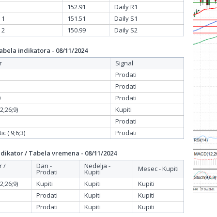
152.91
Daily R1
 1
151.51
Daily S1
 2
150.99
Daily S2
bela indikatora - 08/11/2024
r
Signal
Prodati
Prodati
0
Prodati
;26;9)
Kupiti
Prodati
c ( 9;6;3)
Prodati
dikator / Tabela vremena - 08/11/2024
r /
Dan -
Nedelja -
Mesec - Kupiti
Prodati
Kupiti
;26;9)
Kupiti
Kupiti
Kupiti
Prodati
Kupiti
Kupiti
Prodati
Kupiti
Kupiti