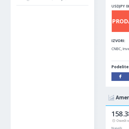
USDJPY 08
PROD
IZVORI:
CNBC, Inve
Podelite
Ameri
158.3
Osveži 
Najviši