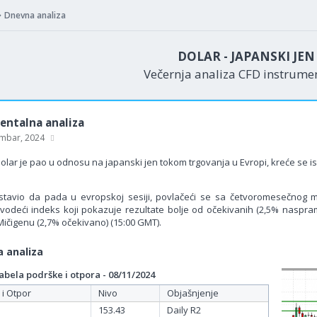
Dnevna analiza
DOLAR - JAPANSKI JE
Večernja analiza CFD instrum
ntalna analiza
mbar, 2024
olar je pao u odnosu na japanski jen tokom trgovanja u Evropi, kreće se i
stavio da pada u evropskoj sesiji, povlačeći se sa četvoromesečnog 
 vodeći indeks koji pokazuje rezultate bolje od očekivanih (2,5% naspram
u Mičigenu (2,7% očekivano) (15:00 GMT).
 analiza
bela podrške i otpora - 08/11/2024
 i Otpor
Nivo
Objašnjenje
153.43
Daily R2