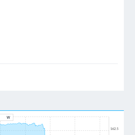
W
162.5