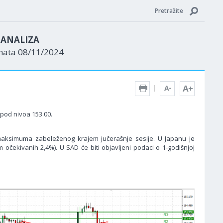
Pretražite
N ANALIZA
enata 08/11/2024
spod nivoa 153.00.
maksimuma zabeleženog krajem jučerašnje sesije. U Japanu je
 očekivanih 2,4%). U SAD će biti objavljeni podaci o 1-godišnjoj