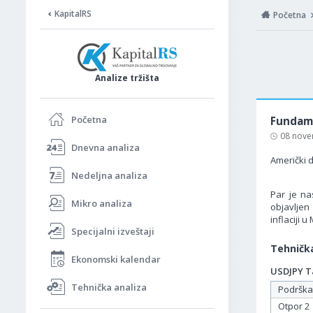
KapitalRS
Početna
Analize tržišta
Početna
Fundame
08 nove
Dnevna analiza
Američki d
Nedeljna analiza
Par je na
Mikro analiza
objavljen
inflaciji 
Specijalni izveštaji
Tehnička
Ekonomski kalendar
USDJPY Ta
Tehnička analiza
Podrška
Otpor 2