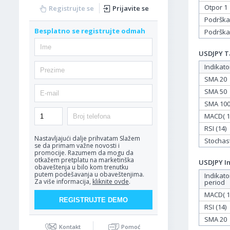
Otpor 1
Registrujte se
Prijavite se
Podrška
Besplatno se registrujte odmah
Podrška
USDJPY Ta
Indikato
SMA 20
SMA 50
SMA 10
MACD( 12
RSI (14)
Nastavljajući dalje prihvatam
Slažem
Stochasti
se da primam važne novosti i
promocije. Razumem da mogu da
otkažem pretplatu na marketinška
USDJPY In
obaveštenja u bilo kom trenutku
putem podešavanja u obaveštenjima.
Indikato
Za više informacija,
kliknite ovde
.
period
MACD( 12
RSI (14)
SMA 20
Kontakt
Pomoć