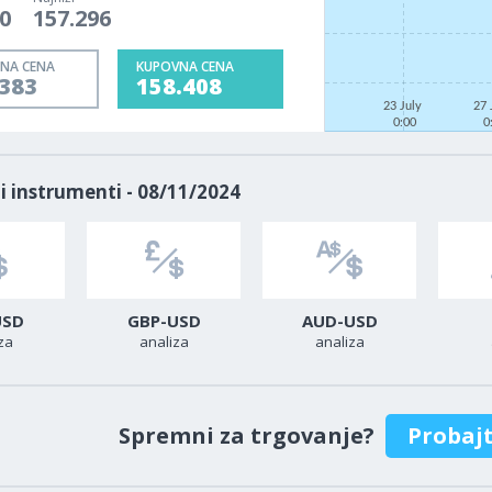
0
157.296
NA CENA
KUPOVNA CENA
.383
158.408
23 July
27 
0:00
0
i instrumenti - 08/11/2024
USD
GBP-USD
AUD-USD
za
analiza
analiza
Spremni za trgovanje?
Probaj