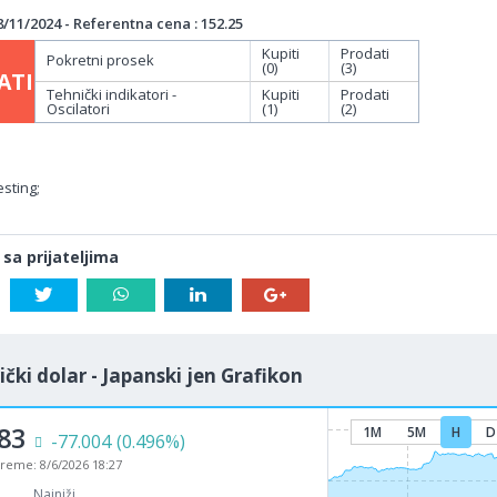
/11/2024 - Referentna cena : 152.25
Kupiti
Prodati
Pokretni prosek
(0)
(3)
ATI
Tehnički indikatori -
Kupiti
Prodati
Oscilatori
(1)
(2)
sting;
 sa prijateljima
čki dolar - Japanski jen Grafikon
83
1M
5M
H
D
-77.004
(0.496%)
vreme:
8/6/2026 18:27
Najniži