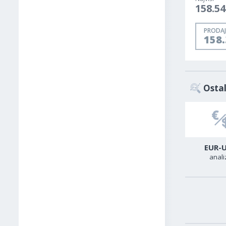
158.54
PRODAJ
158
Ostal
USD-CAD
GER40
EUR-
analiza
analiza
anali