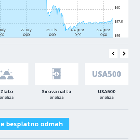
160
157.5
July
29 July
31 July
4 August
6 August
:00
0:00
0:00
0:00
0:00
155
Zlato
Sirova nafta
USA500
analiza
analiza
analiza
te besplatno odmah