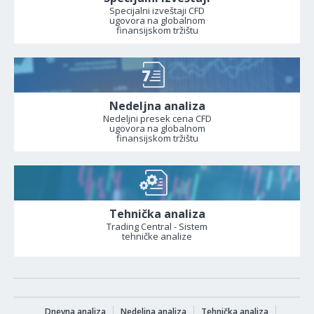
Specijalni izveštaji CFD
ugovora na globalnom
finansijskom tržištu
Nedeljna analiza
Nedeljni presek cena CFD
ugovora na globalnom
finansijskom tržištu
Tehnička analiza
Trading Central - Sistem
tehničke analize
Dnevna analiza
Nedeljna analiza
Tehnička analiza