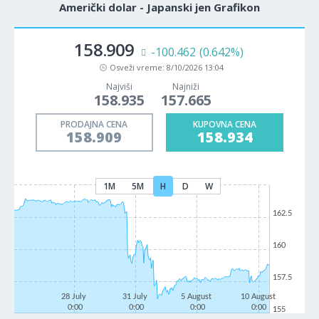
Američki dolar - Japanski jen Grafikon
158.909
-100.462
(0.642%)
Osveži vreme:
8/10/2026 13:04
Najviši
Najniži
158.935
157.665
PRODAJNA CENA
KUPOVNA CENA
158.909
158.934
1M
5M
H
D
W
162.5
160
157.5
28 July
31 July
5 August
10 August
0:00
0:00
0:00
0:00
155