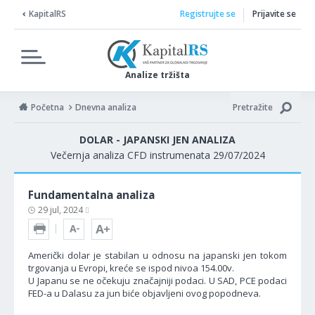
KapitalRS
Registrujte se
Prijavite se
Analize tržišta
Početna
Dnevna analiza
Pretražite
DOLAR - JAPANSKI JEN ANALIZA
Večernja analiza CFD instrumenata 29/07/2024
Fundamentalna analiza
29 jul, 2024
Američki dolar je stabilan u odnosu na japanski jen tokom
trgovanja u Evropi, kreće se ispod nivoa 154.00v.
U Japanu se ne očekuju značajniji podaci. U SAD, PCE podaci
FED-a u Dalasu za jun biće objavljeni ovog popodneva.