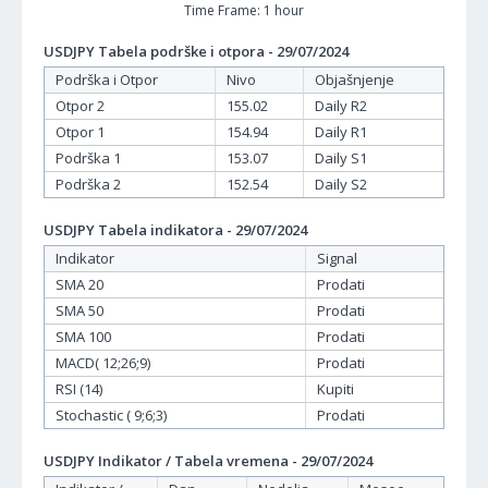
Time Frame: 1 hour
USDJPY Tabela podrške i otpora - 29/07/2024
Podrška i Otpor
Nivo
Objašnjenje
Otpor 2
155.02
Daily R2
Otpor 1
154.94
Daily R1
Podrška 1
153.07
Daily S1
Podrška 2
152.54
Daily S2
USDJPY Tabela indikatora - 29/07/2024
Indikator
Signal
SMA 20
Prodati
SMA 50
Prodati
SMA 100
Prodati
MACD( 12;26;9)
Prodati
RSI (14)
Kupiti
Stochastic ( 9;6;3)
Prodati
USDJPY Indikator / Tabela vremena - 29/07/2024