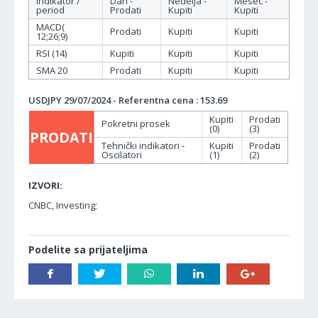
Indikator /
Dan -
Nedelja -
Mesec -
period
Prodati
Kupiti
Kupiti
MACD(
Prodati
Kupiti
Kupiti
12;26;9)
RSI (14)
Kupiti
Kupiti
Kupiti
SMA 20
Prodati
Kupiti
Kupiti
USDJPY 29/07/2024 - Referentna cena : 153.69
Kupiti
Prodati
Pokretni prosek
(0)
(3)
PRODATI
Tehnički indikatori -
Kupiti
Prodati
Oscilatori
(1)
(2)
IZVORI:
CNBC, Investing;
Podelite sa prijateljima